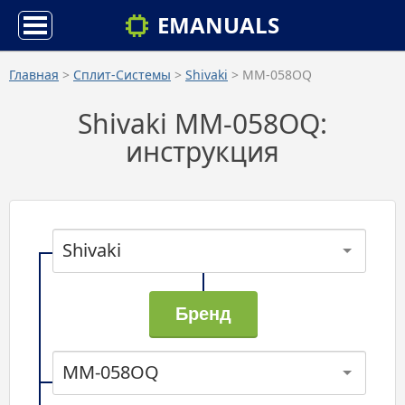
EMANUALS
Главная
>
Сплит-Системы
>
Shivaki
> MM-058OQ
Shivaki MM-058OQ:
инструкция
Shivaki
MM-058OQ