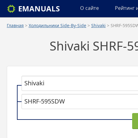
EMANUALS
О сайте
Рейтинг 
Главная
>
Холодильники Side-By-Side
>
Shivaki
> SHRF-595SD
Shivaki SHRF-
Shivaki
SHRF-595SDW