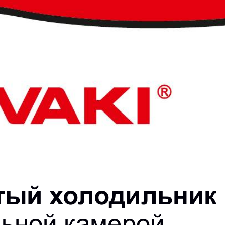
тый х
о
л
о
дильник