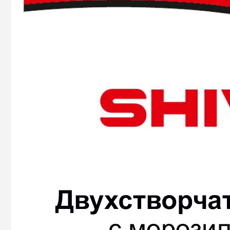
Дв
у
х
ств
ор
ча