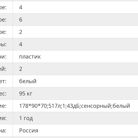
ре:
4
ре:
6
ре:
2
ры:
4
ри:
пластик
ей:
2
ет:
белый
ес:
95 кг
ие:
178*90*70;517л;1;43дБ;сенсорный;белый
ия:
1 год
на:
Россия