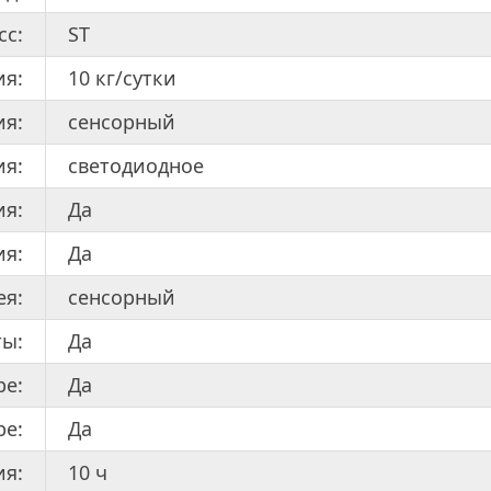
сс:
ST
я:
10 кг/сутки
ия:
сенсорный
ия:
светодиодное
я:
Да
ия:
Да
ея:
сенсорный
ты:
Да
ре:
Да
ре:
Да
ия:
10 ч