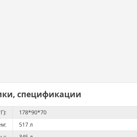
ики, спецификации
Г):
178*90*70
м:
517 л
ы:
345 л