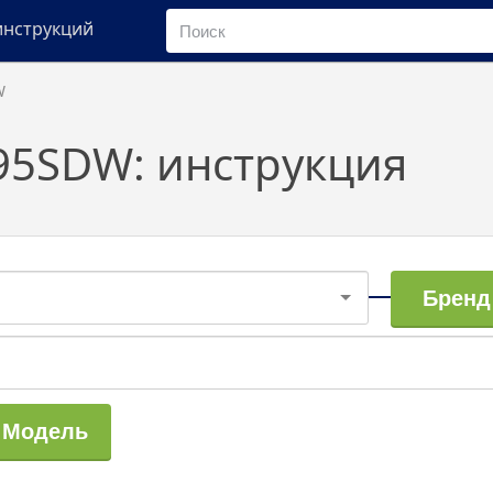
инструкций
W
595SDW: инструкция