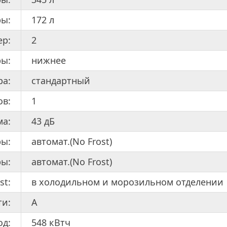
ы:
172 л
ер:
2
ры:
нижнее
ра:
стандартный
ов:
1
ма:
43 дБ
ры:
автомат.(No Frost)
ры:
автомат.(No Frost)
st:
в холодильном и морозильном отделении
ти:
A
од:
548 кВтч