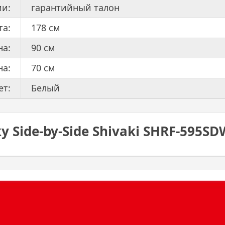
ии:
гарантийный талон
та:
178 см
а:
90 см
на:
70 см
ет:
Белый
Side-by-Side Shivaki SHRF-595SD