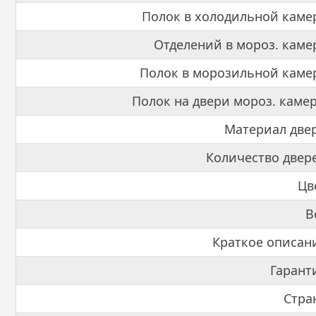
Полок в холодильной каме
Отделений в мороз. каме
Полок в морозильной каме
Полок на двери мороз. каме
Материал две
Количество двер
Цв
В
Краткое описан
Гарант
Стра