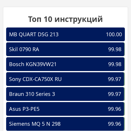
Топ 10 инструкций
MB QUART DSG 213
100.00
Skil 0790 RA
99.98
Bosch KGN39VW21
99.98
Sony CDX-CA750X RU
99.97
Braun 310 Series 3
99.97
Asus P3-PE5
99.96
Siemens MQ 5 N 298
99.96