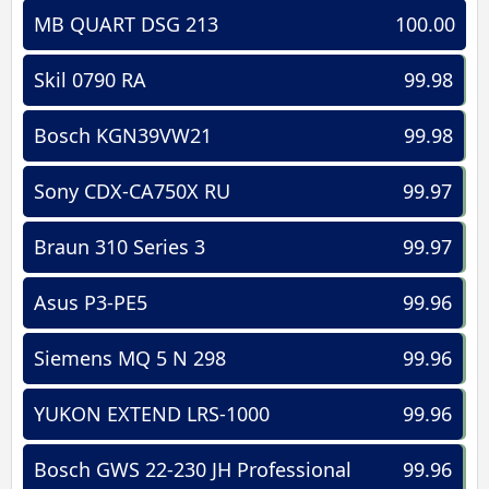
MB QUART DSG 213
100.00
Skil 0790 RA
99.98
Bosch KGN39VW21
99.98
Sony CDX-CA750X RU
99.97
Braun 310 Series 3
99.97
Asus P3-PE5
99.96
Siemens MQ 5 N 298
99.96
YUKON EXTEND LRS-1000
99.96
Bosch GWS 22-230 JH Professional
99.96