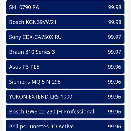
Skil 0790 RA
99.98
Bosch KGN39VW21
99.98
Sony CDX-CA750X RU
99.97
Braun 310 Series 3
99.97
Asus P3-PE5
99.96
Siemens MQ 5 N 298
99.96
YUKON EXTEND LRS-1000
99.96
Bosch GWS 22-230 JH Professional
99.96
Philips Lunettes 3D Active
99.96