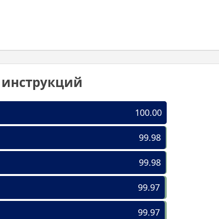
0 инструкций
100.00
99.98
99.98
99.97
99.97