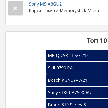
Sony MS-A8GU2
Карта Памяти Memorystick Micro
Топ 1
MB QUART DSG 213
Skil 0790 RA
Bosch KGN39VW21
Sony CDX-CA750X RU
Braun 310 Series 3