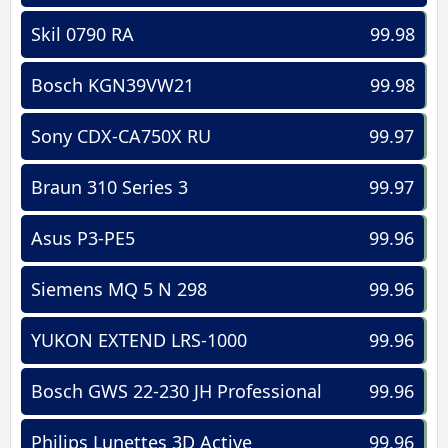
Skil 0790 RA
99.98
Bosch KGN39VW21
99.98
Sony CDX-CA750X RU
99.97
Braun 310 Series 3
99.97
Asus P3-PE5
99.96
Siemens MQ 5 N 298
99.96
YUKON EXTEND LRS-1000
99.96
Bosch GWS 22-230 JH Professional
99.96
Philips Lunettes 3D Active
99.96