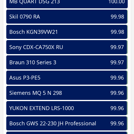
MB QUART DSG 213
100.00
Skil 0790 RA
99.98
Bosch KGN39VW21
99.98
Sony CDX-CA750X RU
99.97
Braun 310 Series 3
99.97
Asus P3-PE5
99.96
Siemens MQ 5 N 298
99.96
YUKON EXTEND LRS-1000
99.96
Bosch GWS 22-230 JH Professional
99.96