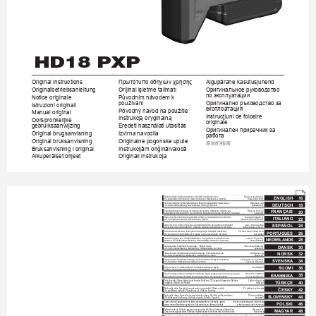
HD18 PXP
Πρωτότυπ
ο οδηγιών χρήσης
Algupärane kasutusjuhend
Original instructions
Orijinal işletme talimatı
Оригинальное руково
дство 
Originalbetriebsanleitung
по эксплуат
ации
Původním návodem k 
Notice originale
používání
Оригинално ръководств
о за 
Istruzioni originali
експлоатация
Pôvodný návod na použitie
Manual original
Instrucţiuni de folosire 
Instrukcją oryginalną
Oorspronkelijke 
originale
Eredeti használati utasítás
gebruiksaanwijzing
Оригинален прирачник за 
Izvirna navodila
Original brugsanvisning
работ
а
Original bruksanvisning
Originalne pogonske upute
原始的指南
Instrukcijām oriģinālvalodā
Bruksanvisning i original
Alkuperäiset ohjeet
Originali instrukcija
T
echnical Data,Safety Instructions, Specied Conditions of Use, 
Please read and save 
16
ENGLISH
EC-Declaration of Conformity
, Mains connection, Maintenance, Symbols
these instructions!
T
echnische Daten, Sicherheitshinweise, Bestimmungsgemäße Verwendung, 
Bitte lesen und 
DEUTSCH
18
CE-Konformitätserklärung, Netzanschluss, Wartung, Symbole
aufbewahren!
FRANÇAIS
Caractéristiques techniques, Instructions de sécurité, Utilisation conforme aux 
Prière de lire et de 
20
prescriptions, Declaration CE de Conformité, Branchement secteur
, Entretien, Symboles
conserver!
Dati tecnici,Norme di sicurezza,Utilizzo conforme, Dicharazione di Conformità 
Si prega di leggere le 
IT
ALIANO
22
CE, Collegamento alla rete, Manutenzione, Simboli
istruzioni e di conservarle!
24
ESP
AÑOL
Datos técnicos, Instrucciones de seguridad, 
Aplicación de acuerdo a la nalidad, 
Lea y conserve estas 
Declaracion de Conformidad CE, Conexión eléctrica, Mantenimiento, Símbolos
instrucciones por favor!
Características técnicas, Instruções de segurança, Utilização autorizada, 
Por favor leia e conserve em 
26
PORTUGUES
Declaração de Conformidade CE, Ligação à rede, Manutenção, Symbole
seu poder!
T
echnische gegevens, Veiligheidsadviezen, V
oorgeschreven gebruik van het 
Lees en let goed op 
28
NEDERLANDS
systeem, EC-Konformiteitsverklaring, Netaansluiting,Onderhoud, Symbolen
deze adviezen!
T
ekniske data, Sikkerhedshenvisninger, T
iltænkt formål, 
Vær venlig at læse og 
30
DANSK
CE-Konformitetserklæring, Nettilslutning, V
edligeholdelse, Symboler
opbevare!
T
ekniske data, Spesielle sikkerhetshenvisninger, Formålsmessig bruk, 
V
ennligst les og 
32
NORSK
CE-Samsvarserklæring, Nettilkopling, V
edlikehold, Symboler
oppbevar! 
T
ekniska data, Säkerhetsutrustning, Använd maskinen Enligt anvisningarna, 
V
ar god läs och tag tillvara 
34
SVENSKA
CE-Försäkran, Nätanslutning, Skötsel, Symboler
dessa instruktioner!
36
SUOMI
T
ekniset arvot, Turvallisuusohjeet, T
arkoituksenmukainen käyttö, 
Lue ja säilytö!
T
odistus CE-standardinmukaisuudesta, Verkkoliitäntä, Huolto, Symbolit
38
Ô
å÷íéêá óôïé÷åéá, Åéäéêåó õðïäåéîåéó áóöáëåéáó, ×ñçóç óõìöùíá ìå ôï óêïðï ðñïïñéóìïõ, 
Ðáñáêáëþ äéáâÜóôå 
ÅËËÇNÉÊÁ
Äçëùóç ðéóôïôçôáó åê, Óõíäåóç óôï çëåêôñéêï äéêôõï, Óõíôçñçóç, 
Óõìâïëá
ôéò êáé öõëÜîôå ôéò!
T
eknik veriler
, Güvenliğiniz için talimatlar
, Kullanim, CE uygunluk beyanice, Şebek
e 
Lütfen okuyun ve 
40
TÜRKÇE
bağlantisi, Bakim, Semboller
saklayın
ČESKY
42
T
echnická data, Speciální bezpečnostní upozornění, Oblast využití,  
Po př
ečtení uschov
ejte
Ce-prohlášení o shodě, Připojení na sít, Údržba, Symboly
T
echnické údaje, Špeciálne bezpečnostné pokyn
y
, Použitie podľa pr
edpisov
,  
Prosím pr
ečítať a 
44
SLOVENSKY
CE-Vyhlásenie konformity
, Sieťová prípojka, Údrzba, Symboly
uschov
ať!
Dane techniczne, 
Specjalne zalecenia 
dotyczące 
bezpieczeństwa, 
Użytkow
anie zgodne 
z 
Prosim
y o 
uważne przeczytanie 
i przestrzeganie 
46
POLSKI
przeznaczeniem, 
Świadectwo zgodności 
ce, P
odłączenie 
do sieci, 
Gwarancja, S
ymbole
zaleceń zamie 
szczony
ch w 
tej instrukcji.
48
Műszaki adatok, Különleges 
biztonsági tudnivalók, Rendeltetéssz
erű használat, 
Olvassa el és 
MAGY
AR
Ce-azonossági n
yilatkozat, Hálózati csatlak
oztatás, Karbantartás, Szimbólumok
őrizze meg