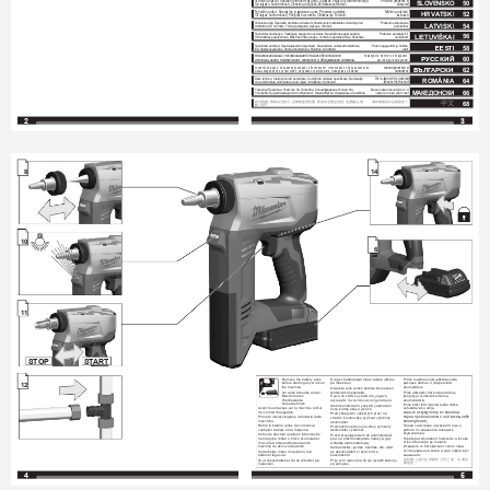
T
ehnični podatki, Specialni varnostni napotki, Uporaba v skladu z namembnostjo, 
Prosimo pr
eberite in 
50
SLOVENSKO
Ce-izjava o k
onformnosti, Omrežni priključek, 
Vzdr
žev
anje,Simboli
shranite! 
T
ehnički podaci, Specijalne sigurnosne upute, Propisna upotr
eba,  
Molimo pročitati i 
52
HRV
A
TSKI
CE-Izjava k
onformnosti, Priključak na mrežu, Održavanje, Simboli 
sačuvati
T
ehniskie dati, Speciālie drošības noteikumi, Noteikumiem atbilstošs izmantojums, 
Pielikums lietošanas 
54
LA
TVISKI
Atbilstība CE normām, Tīkla pieslēgums, 
Apkope, Simboli
pamācībai
T
echniniai duomenys, Y
patingos saugumo nuorodos, Naudojimas pagal paskirtį, 
Prašome perskaityti ir 
56
LIETUVIŠKAI
CE 
Atitikties pareiškimas, Elektros tinklo jungtis, T
echninis aptarnavimas, Simboliai
neišmesti! 
T
ehnilised andmed, Spetsiaalsed turvajuhised, Kasutamine vastavalt otstarbele, 
Palun lugege läbi ja hoidke 
58
EESTI
EÜ V
astavusavaldus, Võrku ühendamine, Hooldus, Sümbolid
alal!
Ò
åõíè÷åñêèå äàííûå, Ðåêîìåíäàöèè ïî òåõíèêå áåçîïàñíîñòè,  
Ïîæàëóéñòà, ïðî÷òèòå è ñîõðàíèòå 
60
ÐÓÑÑÊÈÉ
Èñïîëüçî- âàíèå, Ïîäêëþ÷åíèå ê ýëåêòðîñåòè, Îáñëóæèâàíèå, Ñèìâîëû
íàñòîÿùóþ! èíñòðóêöèþ 
Мîëÿ ïðî÷åòåòå è 
Ò
åõíè÷åñêè äàííè, Ñïåöèàëíè óêàçàíèÿ çà áåçîïàñíîñò
, Èçïîëçâàíå ïî ïðåäíàçíà÷åíèå, 
62
БЪЛГ
АÐÑÊÈ
çàïàçåòå!
ÑЕ-Дåêëàðàöèÿ çà ñъîòâåòñòâèå, Ñâъðçâàíå êъì ìðåæàòà, Ïîääðъæêà, Ñèìâîëè
Date tehnice, Instrucţiuni de securitate, Condiţii de utilizare specicate, Declaraţie 
V
a r
ugăm citiţi şi păstraţi 
ROMÂNIA
64
de conformitate, 
Alimentare de la reţea, Intreţinere, Simboluri
aceste instrucţiuni
Т
ехнички По
датоци, 
Упа
тство За У
потреб
а, Специфицирани У
слови На 
Ве мoлиме прочитаjт
е го и 
МАКЕДОНСКИ
66
У
потреб
а, Еу-декларација За Сообразност
, Г
лавни Врски, Одржување, 
Симболи
чувајте г
о ова упатств
о!
技术数据, 特殊安全指示, 正确地使用机器, 欧洲安全规定说明, 电源插头, 维
请详细阅读并妥善保存！
68
中文
修, 符号
2
3
8
14
ST
ART
ST
OP
10
6
11
ST
OP
ST
ART
Remove the battery pack 
Drag ur batteripaket innan arbete utföres 
Pirms mašīnai veikt jebkāda veida 
before starting any work on 
på maskinen.
apkopes darbus, ir jāizņem ārā 
12
the machine.
akumulātors.
Ota akku pois ennen kaikkia koneeseen 
V
or allen Arbeiten an der 
tehtäviä toimenpiteitä. 
Prieš atlikdami bet kokius darbus 
Maschine den 
įrenginyje, išimkite keičiamą 
Ðñéí áðü êÜèå åñãáóßá óôç ìç÷áíÞ 
Wechselakku 
akumuliatorių.
áöáéñåßôå ôçí áíôáëëáêôéêÞ ìðáôáñßá.
herausnehmen
Enne kõiki töid masina kallal võtke 
Aletin kendinde bir çalışma yapmadan 
Avant tous travaux sur la machine retirer 
vahetatav aku välja.
önce kartuş aküyü çıkarın.
l’accu interchangeable.
Bûíü
òå àêêóìóëÿòîð èç ìàøèíû 
Před zahájením veškerých prací na 
Prima di iniziare togliere la batteria dalla 
ïåðåä ïðîâåäåíèåì ñ íåé êàêèõ-ëèáî 
vrtacím šroubováku vyjmout výměnný 
macchina.
ìàíèïóëÿöèé.
akumulátor
Retire la batería antes de comenzar 
Преди запо
чване на каквито е да е 
Pred každou prácou na stroji výmenný 
cualquier trabajo en la máquina.
работи по машина
та изваде
те 
akumulátor vytiahnuť.
акумулат
ора.
Antes de efectuar qualquer intervenção 
Przed przystąpieniem do jakichkolwiek 
na máquina retirar o bloco acumulador
Scoateţi acumulatorul înainte de a începe 
prac na elektronarzędziu należy wyjąć 
orice intervenţie pe maşină.
V
oor alle werkzaamheden aan de 
wkładkę akumulatorową.
machine de akku verwijderen.
Изваде
те го б
атерискио
т склоп пред 
Karbantartás, javítás, tisztítás, stb. előtt 
отпо
чнување на каков и да е зафат врз 
V
ed arbejde inden i maskinen, bør 
az akkumulátort ki kell venni a 
машината.
batteriet tages ud.
készülékből.
在机器上进行任何修护工作之前，先拿出
T
a ut vekselbatteriet før du arbeider på 
Prije svih radova na stroju izvaditi bateriju 
蓄电池。
maskinen
za zamjenu.
4
5