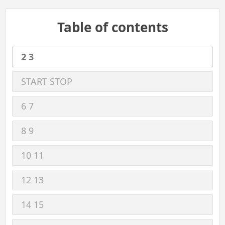
Table of contents
2 3
START STOP
6 7
8 9
10 11
12 13
14 15