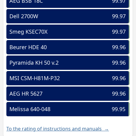
AEG BSB 18C
99.97
Dell 2700W
99.97
Smeg KSEC70X
99.97
Beurer HDE 40
99.96
Pyramida KH 50 v.2
99.96
MSI CSM-H81M-P32
99.96
AEG HR 5627
99.96
Melissa 640-048
99.95
To the rating of instructions and manuals →