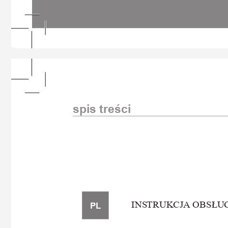
spis treści

I
NS
T
R
U
K
CJ
AOBSŁU
PL