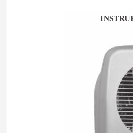
I
NST
R
U