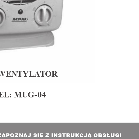
W
ENTY
LA
T
OR
EL
: M
U
G
-
0
4
Ę
Ą
Ł
Z
A
P
O
Z
NA
J
 S
I
Z 
IN
S
T
RU
KC
J
 O
B
S
U
GI