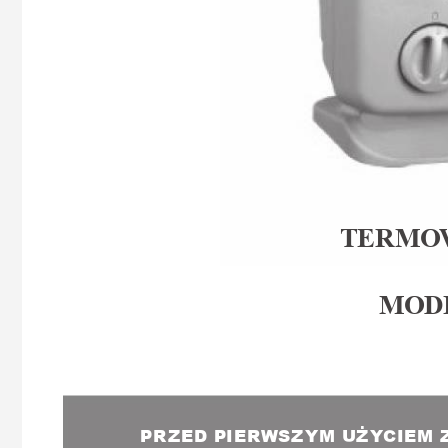
TER
MO
MO
D
Ż
PR
Z
E
D 
PI
E
R
WS
Z
Y
M 
U
YCI
E
M 