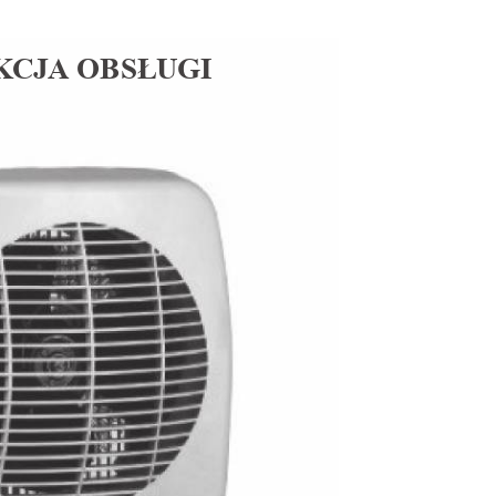
K
CJ
A
 OB
S
Ł
UGI