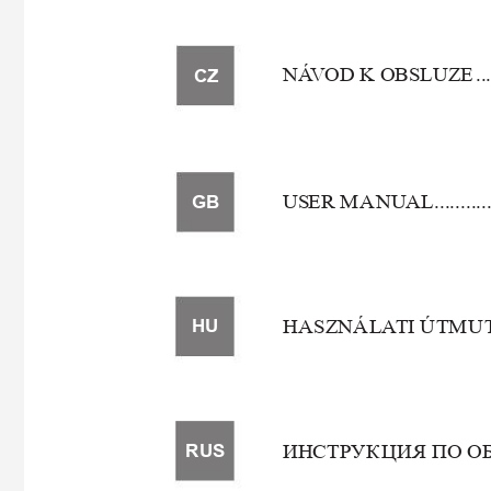
NÁ
V
OD K O
BSLUZE 
...
CZ
US
ER M
A
N
U
AL 
..........
GB
H
ASZNÁ
LA
TI Ú
TM
U
HU

И
Н
СТ
Р
У
К
ЦИ
ЯПОО
RUS