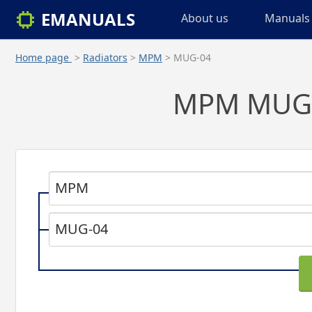
EMANUALS
About us
Manuals 
Home page
>
Radiators
>
MPM
> MUG-04
MPM MUG-0
MPM
MUG-04