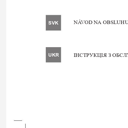
NÁ
V
OD N
A OBSL
U
H
U
SVK

ІНСТРУ
К
ЦІ
ЯЗОБСЛ
UKR