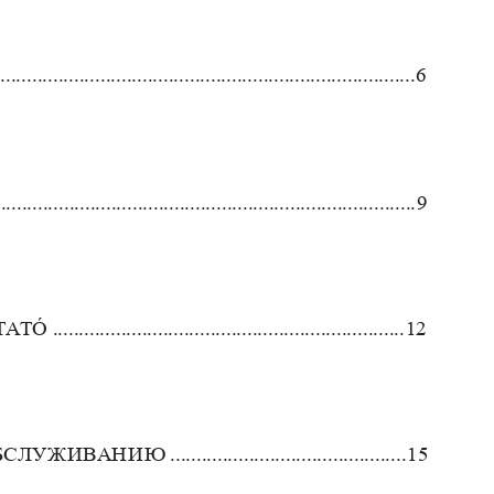
...............................................................................
6
................................................................................
9
T
A
TÓ ...................................................................
12
.............................................
15
БСЛУ
Ж
ИВАН
И
Ю