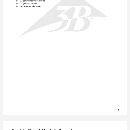
17 
A. gastroomentalis dextra
18 
A. gastrica dextra
19 
Peritoneum viscerale
®
3