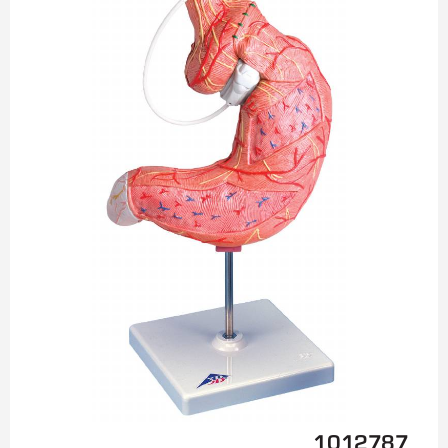
1012787