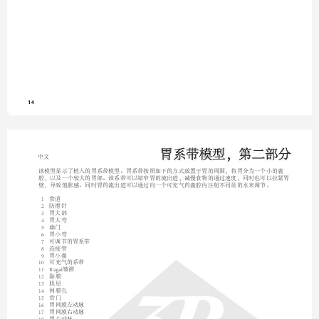
14
胃系带模型，第二部分
中文
该模型显示了植入的胃系带模型。胃系带按照如下的方式放置于胃的周围，将胃分为一个小的囊
腔，以及一个较大的胃部。该系带可以缩窄胃的流出道，减慢食物的通过速度，同时也可以拉紧胃
壁，导致饱胀感。同时胃的流出道可以通过向一个可充气的囊腔内注射不同量的水来调节。

1
食道

2
防滑针

3
胃大部

4
胃大弯

5
幽门

6
胃小弯

7
可调节的胃系带

8
连接管

9
胃小囊

10
可充气的系带

11
Rugal皱褶

12
黏膜

13
肌层

14
网膜孔

15
贲门

16
胃网膜左动脉

17
胃网膜右动脉

18
胃右动脉