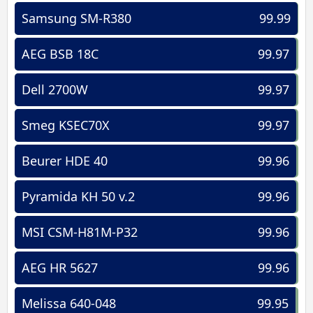
Samsung SM-R380
99.99
AEG BSB 18C
99.97
Dell 2700W
99.97
Smeg KSEC70X
99.97
Beurer HDE 40
99.96
Pyramida KH 50 v.2
99.96
MSI CSM-H81M-P32
99.96
AEG HR 5627
99.96
Melissa 640-048
99.95