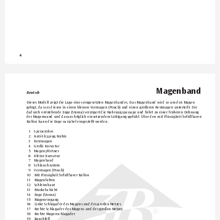
4
Magenband
Deutsch
Dieses Modell zeigt die Lage eines eingesetzten Magenbandes. Das Magenband wird so um den Magen 
gelegt, dass es diesen in einen kleinen Vormagen (Pouch) und einen größer
en Restmagen unterteilt. Die 
dadurch entstehende Enge (Stoma) verzögert die Nahrungspassage und führt zu einer früheren Dehn
ung 
der Magenwand und daraus folglich einsetzendem Sättigungsgefühl. Über den mit Flüssigkeit befüllbaren 
Ballon kann die Enge variabel eingestellt werden.
1 
Speiseröhre
2 
Anti-Slipping Nähte
3 
Restmagen
4 
Große Kurvatur
5 
Magenpförtner
6 
Kleine Kurvatur
7 
Magenband
8 
Schlauchsystem
9 
Vormagen (P
ouch)
10 
Mit Flüssigkeit befüllbar
er Ballon
11 
Magenfalten
12 
Schleimhaut
13 
Muskelschicht
14 
Enge (Stoma)
15 
Mageneingang
16 
Linke Schlagader des Magens und des großen Netzes
17 
Rechte Schlagader des Magens und des großen Netzes
®
18 
Rechte Magenschlagader
19 
Bauchfell