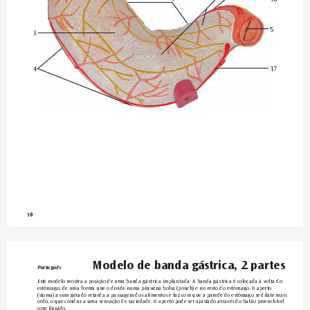
5
3
17
4
10
Modelo de banda gástrica, 2 par
tes
Português
Este modelo mostra a posição de uma banda gástrica implantada. A banda gástrica é colocada à volta do 
estômago
, de uma forma que o divide numa pequena bolsa (pouch) e no resto do estómago
. O a
perto 
(stoma) assim gerado retarda a passagem dos alimentos e faz com que a parede do estômago se dila
te mais 
cedo
, o que conduz a uma sensação de saciedade. O aperto pode ser ajustado através do balão pr
eenchível 
com líquido
.