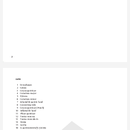
2
Latin
1 
Oesophagus
2 
Sutura
3 
Corpus gastricae
4 
Curvatura major
5 
Pylorus
6 
Curvatura minor
7 
Adjustable gastric band
8 
Connecting tube
9 
Corpus gastricae (Pouch)
10 
Infla
teable band
11 
Plicae gastricae
12 
T
unica mucosa
13 
T
unica muscularis
14 
Stoma
15 
Cardia
16 
A. gastroomentalis sinistra