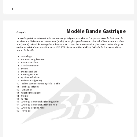
6
Modèle Bande Gastrique
Français
La bande gastrique est constitué d
’un anneau gastrique ajustable que l’on place autour de l’estomac, de 
manière à le diviser en un pré-estomac (poche) et un plus grand estomac résiduel. L’étroitesse ainsi obte-
nue (stomie) ralentit le passage des aliments et entraîne ainsi une extension plus prématur
ée de la paroi 
gastrique suivie d
’une sensation de satiété. L’étroitesse peut être r
églée à l’aide du ballon pouvant être 
rempli de liquide.
1 
Œsophage
2 
Sutures anti-glissement
3 
Estomac résiduel
4 
Grande courbure
5 
Pylore
6 
Petite courbure
7 
Bande gastrique
8 
Système tubulaire
9 
Pré-estomac (poche)
10 
Ballon pouvant être r
empli de liquide
11 
Replis gastriques
12 
Muqueuse
13 
Couche musculaire
14 
Stomie
15 
Cardia
16 
Artère gastro-oesophagienne gauche
17 
Artère gastro-oesophagienne droite
®
18 
Artère gastrique droite
19 
Péritoine