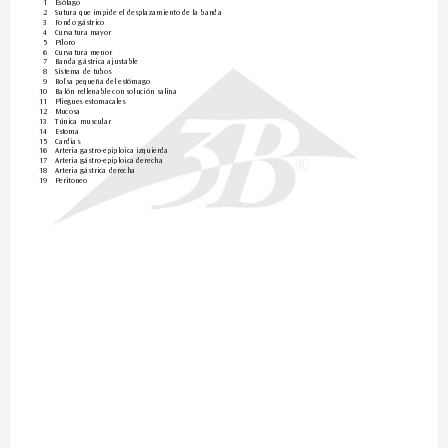
1 
Esófago
2 
Sutura que impide el desplazamiento de la banda
3 
Fondo gástrico
4 
Curvatura mayor
5 
Píloro
6 
Curvatura menor
7 
Banda gástrica ajustable
8 
Sistema de tubos
9 
Bolsa pequeña del estómago
10 
Balón rellena
ble con solución salina
11 
Pliegues estomacales
12 
Mucosa
13 
T
única muscular
14 
Estoma
15 
Cardias
16 
Arteria gastro-epiploica izquierda
17 
Arteria gástro-epiploica derecha
®
18 
Arteria gástrica derecha
19 
Peritoneo