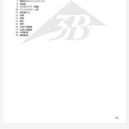


調節性ガストリックバンド
7


接続管
8


小さなパウチ（胃嚢）
9


バンドのバルーン部
10


胃粘膜ひだ
11


粘膜
12


筋層
13


瘻孔
14


噴門
15


左胃大網動脈
16


右胃大網動脈
17


右胃動脈
18


臓側腹膜
19
13