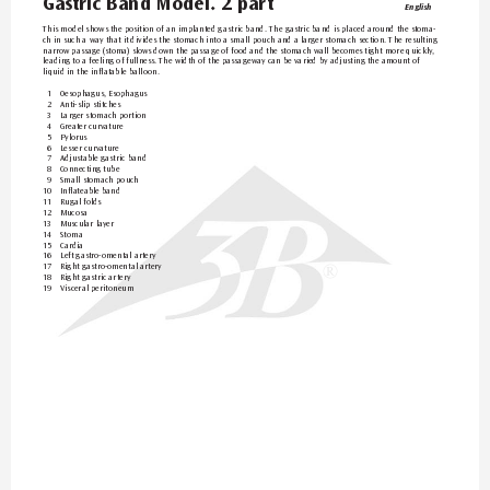
Gastric Band Model. 2 par
t
English
This model shows the position of an implanted g
astric band. The gastric band is placed around the stoma-
ch in such a way that it divides the stomach into a small pouch and a larger stomach section. The resulting 
narrow passage (stoma) slows down the passage of food and the stomach wall becomes tight more quickly
, 
leading to a feeling of fullness. The width of
 the passage
way can be varied by adjusting the amount of 
liquid in the inflatable balloon.
1 
Oesophagus, Esophagus
2 
Anti-slip stitches
3 
Larger stomach portion
4 
Greater curvature
5 
Pylorus
6 
Lesser curvature
7 
Adjustable gastric band
8 
Connecting tube
9 
Small stomach pouch
10 
Infla
teable band
11 
Rugal folds
12 
Mucosa
13 
Muscular lay
er
14 
Stoma
15 
Cardia
16 
Left gastro-omental artery
17 
Right gastro-omental artery
®
18 
Right gastric artery
19 
Visceral peritoneum