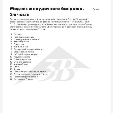
Модель желудочного бандажа.  
Русский
2-я часть
Эта модель демонстрирует положение установленного желудочного бандажа. Желудочный 
бандаж размещен вокруг желудка, разделяя его на небольшой карман и более крупный отдел. 
По образовавшемуся узкому проходу (стоме) пища движется медленнее, стенка желудка быстрее 
растягивается, и возникает чувство сытости. Ширину прохода для пищи может изменять, регулируя 
количество жидкости в надувном баллоне.
1 
Пищевод
2 
Противоскользящие швы
3 
Более крупная часть желудка
4 
Большая кривизна
5 
Привратник
6 
Малая кривизна
7 
Регулируемый желудочный бандаж
8 
Соединительная трубка
9 
Небольшой карман желудка
1
0 
Надувная манжета
1
1 
Губовидные складки
1
2 
Слизистая оболочка
1
3 
Мышечный слой
1
4 
Стома
1
5 
Кардия
®
1
6 
Левая желудочно-сальниковая артерия
1
7 
Правая желудочно-сальниковая артерия
1
8 
Правая желудочная артерия
1
9 
Висцеральная брюшина