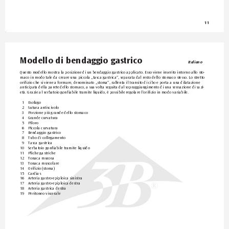
11
Modello di bendaggio gastrico
Italiano
Questo modello mostra la posizione di un bendaggio gastrico applicato
. Esso viene inserito intorno allo sto-
maco in modo tale da creare una piccola „tasca gastrica“, separata dal resto dello stomaco stesso
. Lo stretto 
orifizio che si viene a formare, denominato „stoma“, rallenta il transito di cibo e porta a una dila
tazione 
anticipata della parete dello stomaco
, a sua volta seguita dal sopraggiungimento di una sensazione di sazi-
età. Grazie al serbatoio gonfiabile tramite liquido
, è possibile regolare l’orifizio in modo variabile.
1 
Esofago
2 
Sutura antiscivolo
3 
Porzione più grande dello stomaco
4 
Grande curvatura
5 
Piloro
6 
Piccola curvatura
7 
Bendaggio gastrico
8 
Tubo di collegamento
9 
Tasca gastrica
10 
Serbatoio g
onfiabile tramite liquido
11 
Pliche gastriche
12 
T
onaca mucosa
13 
T
onaca muscolare
14 
Orifizio (stoma)
15 
Cardias
16 
Arteria gastro-epiploica sinistra
17 
Arteria gastro-epiploica destra
®
18 
Arteria gastrica destra
19 
Peritoneo viscerale