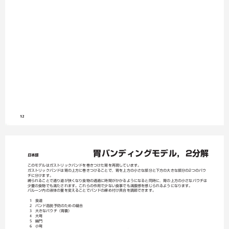
12
胃バンディングモデル，2分解
日本語
このモデルはガストリックバンドを巻きつけた胃を再現しています。
ガストリックバンドは胃の上方に巻きつけることで，胃を上方の小さな部分と下方の大きな部分の2つのパウ
チに分けます。
縛られることで通り道が狭くなり食物の通過に時間がかかるようになると同時に，胃の上方の小さなパウチは
少量の食物でも満たされます。これらの作用で少ない食事でも満腹感を感じられるようになります。
バルーン内の液体の量を変えることでバンドの締め付け具合を調節できます。


食道
1


バンド逸脱予防のための縫合
2


大きなパウチ（胃嚢）
3


大弯
4


幽門
5


小弯
6