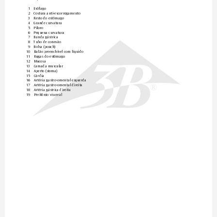
1 
Esôfago
2 
Costura anti-escorregamento
3 
Resto do estômago
4 
Grande curvatura
5 
Piloro
6 
Pequena curvatura
7 
Banda gástrica
8 
Tubo de conexão
9 
Bolsa (pouch)
10 
Balão preenchível com líquido
11 
Rugas do estômago
12 
Mucosa
13 
Camada muscular
14 
Aperto (stoma)
15 
Cárdia
16 
Artéria gastro-omental esquerda
17 
Artéria gastro-omental direita
®
18 
Artéria gástrica direita
19 
Peritônio visceral