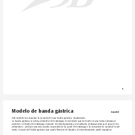
5
Modelo de banda gástrica
Español
Este modelo nos muestra la posición de una banda gástrica  implantada.
La banda gástrica se coloca alrededor del estómago
, de tal modo que lo divide en una bolsa estomacal 
anterior y el fondo del estómago restante. El estr
echamiento así resultante, (estoma) retrasa el paso de los 
alimentos y  produce una más rápida expansión de la pared del estómag
o y la sensación de saciedad resul-
tante. A través del balón gástrico que puede llenarse de líquido
, el estrechamiento puede regularse.