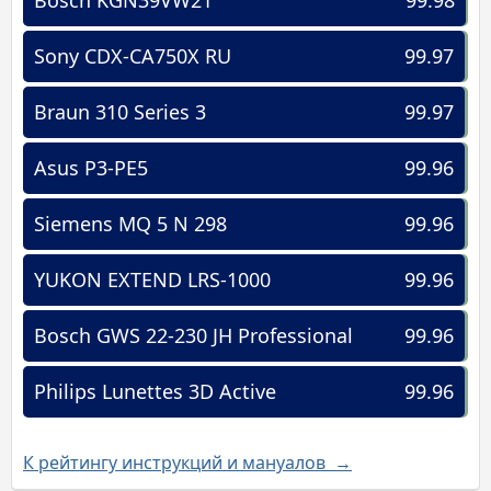
Bosch KGN39VW21
99.98
Sony CDX-CA750X RU
99.97
Braun 310 Series 3
99.97
Asus P3-PE5
99.96
Siemens MQ 5 N 298
99.96
YUKON EXTEND LRS-1000
99.96
Bosch GWS 22-230 JH Professional
99.96
Philips Lunettes 3D Active
99.96
К рейтингу инструкций и мануалов →