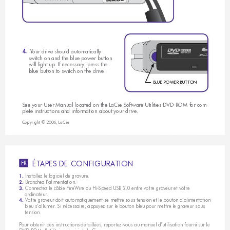
Serial Number  XXXXXXXXX 
Y
our drive should automatically 
4.  
switch on and the blue power button 
will light up. If necessar
y
, press the 
blue button to switch on the drive.
BLUE
 POW
ER BU
TTON
See your User Manual located on the LaCie Software Utilities DVD-ROM for com-
plete instructions and information about your drive.
Copyright © 2006, LaCie
É
T
A
P
E
S
D
E
C
O
N
F
I
G
U
R
A
T
I
O
N
FR
Installez le logiciel de gravure.
1. 
 Branchez l’alimentation.
2.
Connectez le câble FireWire ou Hi-Speed USB 2.0 entre votre graveur et votre 
3. 
    ordinateur.
 Votre graveur doit automatiquement se mettre sous tension et le bouton d’alimentation 
4.
    bleu s’allumer. Si nécessaire, appuyez sur le bouton bleu pour mettre le graveur sous  
    tension.
Pour obtenir des instructions détaillées, reportez-vous au manuel d’utilisation fourni sur le 