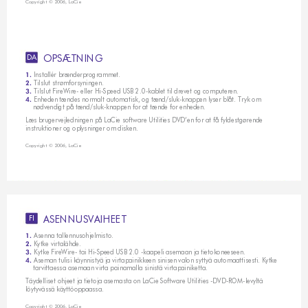
Copyright © 2006, LaCie
O
P
S
Æ
T
N
I
N
G
DA
Installér brænderprogrammet.
1. 
 Tilslut strømforsyningen.
2.
Tilslut FireWire- eller Hi-Speed USB 2.0-kablet til drevet og computeren.
3. 
 Enheden tændes normalt automatisk, og tænd/sluk-knappen lyser blåt. Tryk om
4.
    nødvendigt på tænd/sluk-knappen for at tænde for enheden.
Læs brugervejledningen på LaCie software Utilities DVD’en for at få fyldestgørende
instruktioner og oplysninger om disken.
Copyright © 2006, LaCie
A
S
E
N
N
U
S
V
A
I
H
E
E
T
FI
Asenna tallennusohjelmisto.
1. 
 Kytke virtalähde.
2.
Kytke FireWire- tai Hi-Speed USB 2.0 -kaapeli asemaan ja tietokoneeseen.
3. 
 Aseman tulisi käynnistyä ja virtapainikkeen sinisen valon syttyä automaattisesti. Kytke 
4.
    tarvittaessa asemaan virta painamalla sinistä virtapainiketta.
Täydelliset ohjeet ja tietoja asemasta on LaCie Software Utilities -DVD-ROM-levyltä 
löytyvässä käyttöoppaassa.
Copyright © 2006, LaCie