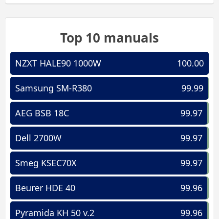
Top 10 manuals
NZXT HALE90 1000W
100.00
Samsung SM-R380
99.99
AEG BSB 18C
99.97
Dell 2700W
99.97
Smeg KSEC70X
99.97
Beurer HDE 40
99.96
Pyramida KH 50 v.2
99.96