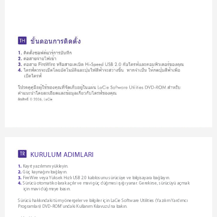
TR 
K
U
R
U
L
U
M
A
D
I
M
L
A
R
I
Kayıt yazılımını yükleyin.
1.
 Güç kaynağını bağlayın.
2.
FireWire veya Yüksek Hızlı USB 2.0 kablosunu sürücüye ve bilgisayara bağlayın.
3.
 Sürücü otomatik olarak açılır ve mavi güç düğmesi ışığı yanar. Gerekirse, sürücüyü açmak 
4.
     için mavi düğmeye basın.
Sürücü hakkındaki tüm yönergeler ve bilgiler için LaCie Software Utilities (Yazılım Yardımcı 
Programları) DVD-ROM'undaki Kullanım Kılavuzu'na bakın.