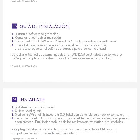
Copyright © 2006, LaCie 
G
U
I
A
D
E
I
N
S
T
A
L
A
C
I
Ó
N
ES
Instalar el software de grabación.
1. 
 Conectar la fuente de alimentación.
2.
Enchufar el cable FireWire o Hi-Speed USB 2.0 a la grabadora y al ordenador.
3. 
 La unidad debería encenderse e iluminarse el botón de encendido azul. 
4.
    Si es necesario, pulsar el botón de encendido para encender la unidad.
Consultar el Manual de usuario incluido en el DVD-ROM de Utilidades de software de 
LaCie para completar las instrucciones y la información acerca de la unidad.
Copyright © 2006, LaCie
I
N
S
T
A
L
L
A
T
I
E
NL
Installeer de opnamesoftware.
1. 
 Sluit de voeding aan.
2.
Sluit de FireWire- of Hi-Speed USB 2.0-kabel aan op het station en op uw computer.
3. 
 Het station moet automatisch worden ingeschakeld en het blauwe voedingslampje moet
4.
    gaan branden. Druk indien nodig op de blauwe knop om het station in te schakelen.
Raadpleeg de gebruikershandleiding op de dvd-rom LaCie Software Utilities voor 
complete instructies en informatie over uw station.
Copyright © 2006, LaCie