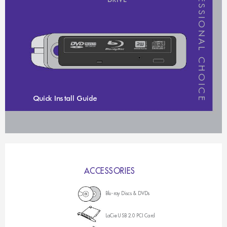
D
R
I
V
E
S
S
I
O
N
A
L
C
H
O
I
C
E
Quick
 Inst
all G
uide
A
C
C
E
S
S
O
R
I
E
S
Blu-ray Discs & DVDs
LaCie USB 2.0 PCI Card