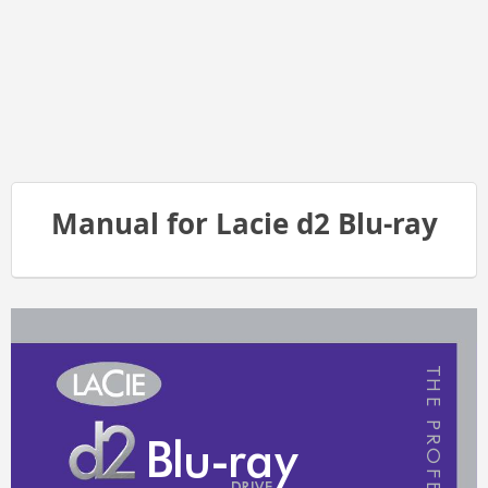
Manual for Lacie d2 Blu-ray
T
H
E
P
R
B
l
u
-
ra
y
O
F
E