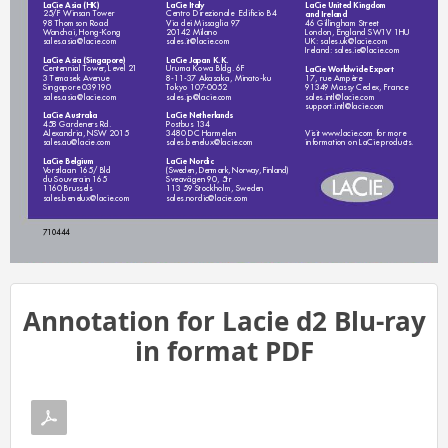
LaCie Asia (HK)
LaCie Italy
LaCie United Kingdom 
25/F Winsan T
ower
Centro Direzionale  Ediﬁcio B4
and Ireland
98 Thomson Road
Via dei Missaglia 97
46 Gillingham Street
W
anchai, Hong-Kong
20142 Milano
London, England SW1V 1HU
UK: sales.uk@lacie.com
sales.asia@lacie.com
sales.it@lacie.com
Ireland: sales.ie@lacie.com
LaCie Asia (Singapore)
LaCie Japan K.K. 
Centennial T
ower
, Level 21
Uruma Kowa Bldg. 6F
LaCie W
orldwide Expor
t
3 T
emasek Avenue
8-11-37 Akasaka, Minato-ku
17, rue Ampère
Singapore 039190
T
okyo 107-0052
91349 Massy Cedex, France
sales.asia@lacie.com
sales.jp@lacie.com
sales.intl@lacie.com
support.intl@lacie.com
LaCie Australia
LaCie Netherlands
458 Gardeners Rd.
Postbus 134
Alexandria, NSW 2015
3480 DC Harmelen
Vi
sit w
ww
.lacie
.com 
for 
more 
info
rmatio
n on
 LaCi
e pro
ducts
.
sales.au@lacie.com
sales.benelux@lacie.com
LaCie Belgium
LaCie Nordic 
V
orstlaan 165/ Bld 
(
S
w
e
de
n,
 D
en
ma
rk
, 
No
rwa
y
,
F
i
n
la
nd
)
Sveavägen 90, 5tr 
du Souverain 165
1160 Brussels
113 59 Stockholm, Sweden
sales.benelux@lacie.com
sales.nordic@lacie.com
710444
Annotation for Lacie d2 Blu-ray
in format PDF