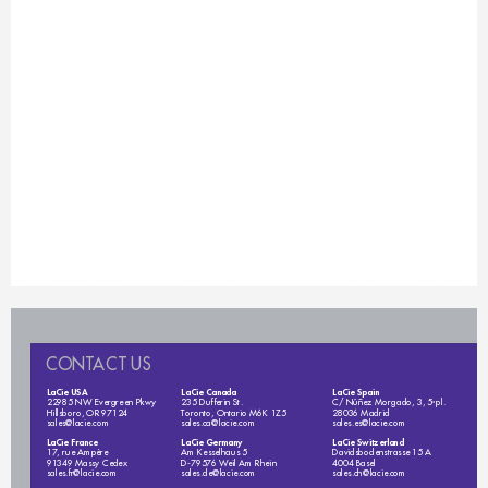
C
O
N
T
A
C
T
U
S
LaCie USA
LaCie Canada
LaCie Spain
22985 NW Evergreen Pkwy
235 Dufferin St.
C/ Núñez Morgado, 3, 5
 pl.
a
Hillsboro, OR 97124
T
oronto, Ontario M6K 1Z5
28036 Madrid
sales@lacie.com
sales.ca@lacie.com
sales.es@lacie.com
LaCie France
LaCie Germany
LaCie Switzerland
17, rue Ampère 
Am Kesselhaus 5
Davidsbodenstrasse 15 A
D-79576 W
eil Am Rhein
4004 Basel
91349 Massy Cedex
sales.fr@lacie.com
sales.de@lacie.com
sales.ch@lacie.com