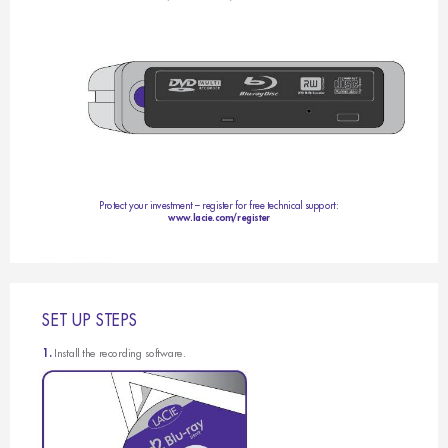
Protect your investment – register for free technical support: 
www
.lacie.com/register
S
E
T
U
P
S
T
E
P
S
Install the recording software.
1.