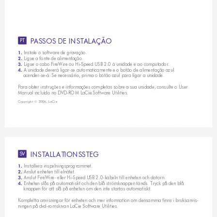
P
A
S
S
O
S
D
E
I
N
S
T
A
L
A
Ç
Ã
O
PT
Instale o software de gravação.
1. 
 Ligue a fonte de alimentação.
2.
Ligue o cabo FireWire ou Hi-Speed USB 2.0 à unidade e ao computador.
3. 
 A unidade deverá ligar-se automaticamente e o botão de alimentação azul 
4.
    acender-se-á. Se necessário, prima o botão azul para ligar a unidade.
Para obter instruções e informações completas sobre a sua unidade, consulte o User 
Manual incluído no DVD-ROM LaCie Software Utilities.
Copyright © 2006, LaCie
I
N
S
T
A
L
L
A
T
I
O
N
S
S
T
E
G
SV
Installera inspelningsprogrammet.
1. 
 Anslut enheten till elnätet.
2.
Anslut FireWire- eller Hi-Speed USB 2.0-kabeln till enheten och datorn.
3. 
 Enheten slås på automatiskt och den blå strömknappen tänds. Tryck på den blå 
4.
    knappen för att slå på enheten om den inte startas automatiskt.
Kompletta anvisningar för enheten och mer information om densamma finns i bruksanvis-
ningen på dvd-romskivan LaCie Software Utilities.