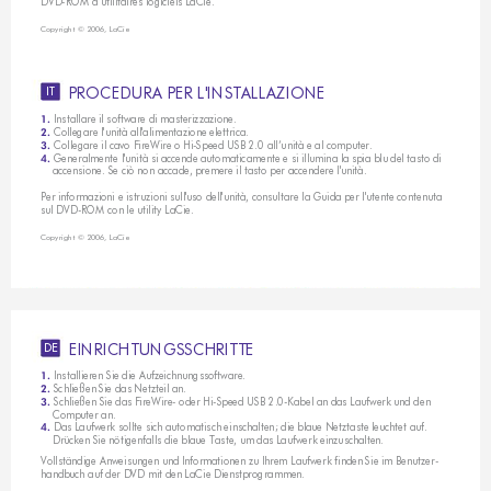
DVD-ROM d’utilitaires logiciels LaCie.
Copyright © 2006, LaCie
P
R
O
C
E
D
U
R
A
P
E
R
L
'
I
N
S
T
A
L
L
A
Z
I
O
N
E
IT
Installare il software di masterizzazione.
1. 
 Collegare l'unità all'alimentazione elettrica.
2.
Collegare il cavo FireWire o Hi-Speed USB 2.0 all’unità e al computer.
3. 
 Generalmente l'unità si accende automaticamente e si illumina la spia blu del tasto di 
4.
    accensione. Se ciò non accade, premere il tasto per accendere l'unità.
Per informazioni e istruzioni sull'uso dell'unità, consultare la Guida per l'utente contenuta 
sul DVD-ROM con le utility LaCie.
Copyright © 2006, LaCie
E
I
N
R
I
C
H
T
U
N
G
S
S
C
H
R
I
T
T
E
DE 
Installieren Sie die Aufzeichnungssoftware. 
1. 
 Schließen Sie das Netzteil an. 
2.
Schließen Sie das FireWire- oder Hi-Speed USB 2.0-Kabel an das Laufwerk und den  
3. 
    Computer an. 
 Das Laufwerk sollte sich automatisch einschalten; die blaue Netztaste leuchtet auf.  
4.
    Drücken Sie nötigenfalls die blaue Taste, um das Laufwerk einzuschalten. 
Vollständige Anweisungen und Informationen zu Ihrem Laufwerk finden Sie im Benutzer-
handbuch auf der DVD mit den LaCie Dienstprogrammen. 