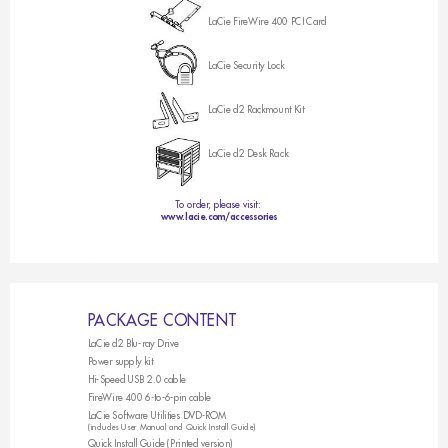
LaCie FireWire 400 PCI Card
LaCie Security Lock
LaCie d2 Rackmount Kit
LaCie d2 Desk Rack
T
o order
, please visit: 
www
.lacie.com/accessories
P
A
C
K
A
G
E
C
O
N
T
E
N
T
LaCie d2 Blu-ray Drive
Power supply kit
Hi-Speed USB 2.0 cable
FireWire 400 6-to-6-pin cable
LaCie Software Utilities DVD-ROM  
(includes User Manual and Quick Install Guide)
Quick Install Guide (Printed version)