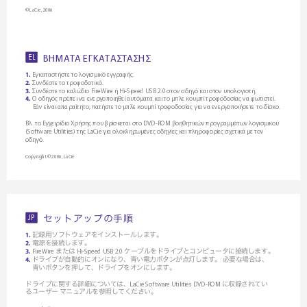
© LaCie, 2006
Β
Η
Μ
Α
Τ
Α
Ε
Γ
Κ
Α
Τ
Α
Σ
Τ
Α
Σ
Η
Σ
EL
Εγκαταστήστε το λογισµικό εγγραφής.
1.
 Συνδέστε το τροφοδοτικό.
2.
Συνδέστε το καλώδιο FireWire ή Hi-Speed USB 2.0 στον οδηγό και στον υπολογιστή.
3.
 Ο οδηγός πρέπει να ενεργοποιηθεί αυτόµατα και το µπλε κουµπί τροφοδοσίας να φωτιστεί. 
4.
     Εάν είναι απαραίτητο, πατήσ
τε το µπλε κουµπί τροφοδοσίας για να ενεργ
οποιήσετε το δίσκο.
Βλ. το Εγχειρίδιο Χρήσης που βρίσκεται στο DVD-ROM βοηθητικών προγραµµάτων λογισµικού 
(Software Utilities) της LaCie για ολοκληρωµένες οδηγίες και πληροφορίες σχετικά µε τον 
οδηγό.
Copyright © 2006, LaCie
セ
ッ
ト
ア
ッ
プ
の
手
順
JP
記録用ソフトウェアをインストールします。
1.
電源を接続します。
2.
または
ケーブルをドライブとコンピュータに接続します。
FireWire 
 Hi-Speed USB 2.0 
3.
ドライブが自動的にオンになり、青い電力ボタンが点灯します。
必要な場合は、
4.
青いボタンを押して、ドライブをオンにします。
ドライブに関する詳細については、
に収録されてい
LaCie Software Utilities DVD-ROM 
るユーザー
マニュアルを参照してください。