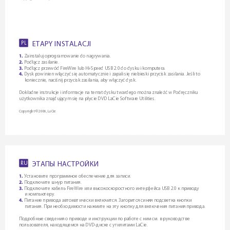
E
T
A
P
Y
I
N
S
T
A
L
A
C
J
I
PL
Zainstaluj oprogramowanie do nagrywania.
1.
 Podłącz zasilanie.
2.
Podłącz przewód FireWire lub Hi-Speed USB 2.0 do dysku i komputera.
3.
 Dysk powinien włączyć się automatycznie i zapali się niebieski przycisk zasilania. Jeśli to 
4.
     koniecznie, naciśnij przycisk zasilania, aby włączyć dysk.
Dokładne instrukcje i informacje na temat dysku twardego można znaleźć w Podręczniku 
użytkownika znajdującym się na płycie DVD LaCie Software Utilities.
Copyright © 2006, LaCie
Э
Т
А
П
Ы
Н
А
С
Т
Р
О
Й
К
И
RU
Установите программное обеспечение для записи.
1.
 Подключите шнур питания.
2.
Подключите кабель FireWire или высокоскоростного интерфейса USB 2.0 к приводу 
3.
     и компьютеру.
 Питание привода автоматически включится. Загорится синяя подсветка кнопки 
4.
     питания. При необходимости нажмите на эту кнопку для включения питания привода.
Подробные сведения о приводе и инструкции по работе с ним см. в руководстве 
пользователя, находящемся на DVD-диске с утилитами LaCie.