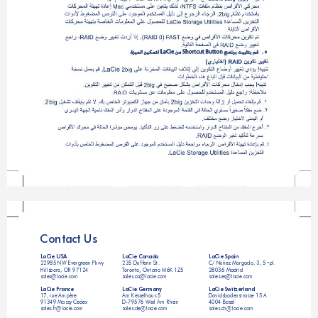
Co
nt
ac
t 
Us
LaCie USA
LaCie Canada
LaCie Spain
a
22985 NW Evergreen Pkwy
235 Dufferin St.
C/ Núñez Morgado, 3, 5
 pl.
Hillsboro, OR 97124
T
oronto, Ontario M6K 1Z5
28036 Madrid
sales@lacie.com
sales.ca@lacie.com
sales.es@lacie.com
LaCie France
LaCie Germany
LaCie Switzerland
17, rue Ampère  
Am Kesselhaus 5
Davidsbodenstrasse 15 A
91349 Massy Cedex
D-79576 Weil Am Rhein
4004 Basel
sales.fr@lacie.com
sales.de@lacie.com
sales.ch@lacie.com