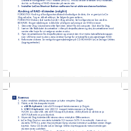
Diskene er konfigureret i FAST-tilstand (RAID 0). Hvis du ønsker at ændre RAID-tilstanden, 
skal du se Ændring af RAID-tilstanden på næste side.
5.  
Installer LaCies Shortcut Button-software for at aktivere denne funktion.
Ændring af RAID-tilstanden (valgfrit)
FORSIGTIG! Ændring af konfigurationstilstande beskadiger de data, der er gemt på LaCie 
2big-enheden. Tag en sikkerhedskopi, før følgende gennemføres. 
FORSIGTIG! Diskene skal isættes korrekt i 2big-enheden, før konfigurationen kan ændres.
BEMÆRK: Brugervejledningen indeholder yderligere oplysninger om RAID-niveauer.
1. 
Demonter 2big volumenerne eller fjern dem sikkert fra din computer. Sluk ikke for 2big.  
2.  
Isæt en lille fladbladet skruetrækker i rillen på drejeafbryderen og drej skruetrækkeren mod 
venstre eller højre for at vælge en anden modus.
3. 
Fjern skruetrækkeren fra drejeafbryderen og anvend den til at trykke bekræftelsesknappen 
ned. LED’erne med to-drevs-status blinker hurtigt for at bekræfte modusændringen RAID.
4.  
Reformater diskene. Se venligst brugervejledningen på CD-ROMMEN LaCie Storage Utilities 
(Lagringsenheder).
Asennus
FI
1.  
Kytke virtalähde sähköpistorasiaan ja kytke virtajohto 2bigiin.
2.  
Päätä, mitä liitoskaapelia käytät:
a.
 Liitä eSATA-kaapeli tietokoneeseesi ja 2bigiin.
 eSATA-kytkentä:
b. 
 Liitä USB 2.0 -kaapeli tietokoneeseesi ja 2bigiin.
USB 2.0-kytkentä:
HUOM. Jos sekä USB- että eSATA-kaapeli kytketään, USB-kytkentä on aktiivinen ja 
eSATA-kytkentä on pois käytöstä.
3.  
Käynnistä 2big kääntämällä takana oleva virtakytkin 
-asentoon.
ON
4. LaCie 2big Dual on varustettu kahdella 3,5 tuuman SATA II -kovalevyllä. Asemat on
alustettu NTFS:ksi, joten Mac-käyttäjien täytyy alustaa kiintolevyt uudelleen ennen 2bigin 
käyttöä. Katso CD-levyltä LaCie Storage Utilities käyttöoppaasta tietoa kiintolevyjen 
alustamisesta uudelleen.