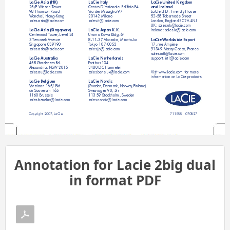
LaCie Asia (HK)
LaCie Italy
LaCie United Kingdom 
and Ireland
25/F Winsan T
ower
Centro Direzionale  Ediﬁcio B4
98 Thomson Road
Via dei Missaglia 97
LaCie L
TD - Friendly House
W
anchai, Hong-Kong
20142 Milano
52-58 T
abernacle Street
sales.asia@lacie.com
sales.it@lacie.com
London, England EC2A 4NJ
UK: sales.uk@lacie.com
LaCie Asia (Singapore)
LaCie Japan K.K
. 
Ireland: sales.ie@lacie.com
Centennial T
ower
, Level 34
Uruma Kowa Bldg
. 6F
LaCie W
orldwide Export
3 T
emasek Avenue
8-11-37 Akasaka, Minato-ku
Singapore 039190
T
okyo 107-0052
17, rue Ampère
sales.asia@lacie.com
sales.jp@lacie.com
91349 Massy Cedex, France
sales.intl@lacie.com
LaCie Australia
LaCie Netherlands
support.intl@lacie.com
458 Gardeners Rd.
P
ostbus 134
Alexandria, NSW 2015
3480 DC Harmelen
sales.au@lacie.com
sales.benelux@lacie.com
Visit www
.lacie.com for more 
information on LaCie products.
LaCie Belgium
LaCie Nordic 
V
orstlaan 165/ Bld  
(S
wed
en
, 
Den
mar
k,
 N
orw
ay
, 
F
inl
and
)
du Souverain 165
Sveavägen 90, 5tr 
1160 Brussels
113 59 Stockholm, Sweden
sales.benelux@lacie.com
sales.nordic@lacie.com
711555    070827
Copyright 2007, LaCie.
Annotation for Lacie 2big dual
in format PDF