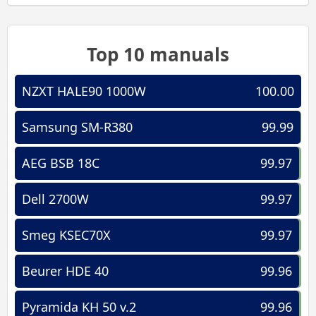
Top 10 manuals
NZXT HALE90 1000W
100.00
Samsung SM-R380
99.99
AEG BSB 18C
99.97
Dell 2700W
99.97
Smeg KSEC70X
99.97
Beurer HDE 40
99.96
Pyramida KH 50 v.2
99.96