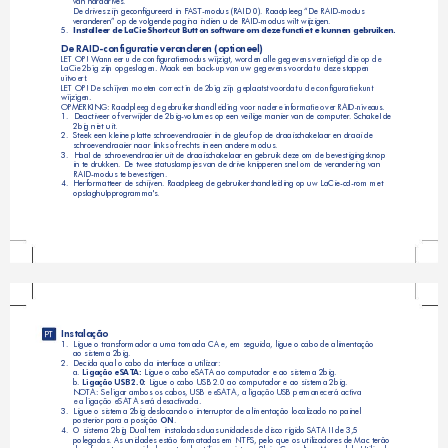
van harddrives.
De drives zijn geconfigureerd in FAST-modus (RAID 0). Raadpleeg “De RAID-modus 
veranderen” op de volgende pagina indien u de RAID-modus wilt wijzigen.
5.  
In
sta
llee
r 
de 
LaCi
e 
Sh
ort
cut 
Bu
tto
n so
ft
war
e om
 d
eze
 fun
ct
ie 
te k
un
ne
n g
ebru
ik
en.
De RAID-configuratie veranderen (optioneel)
LET OP! Wanneer u de configuratiemodus wijzigt, worden alle gegevens vernietigd die op de 
LaCie 2big zijn opgeslagen. Maak een back-up van uw gegevens voordat u deze stappen 
uitvoert. 
LET OP! De schijven moeten correct in de 2big zijn geplaatst voordat u de configuratie kunt 
wijzigen.
OPMERKING: Raadpleeg de gebruikershandleiding voor nadere informatie over RAID-niveaus.
1. 
Deactiveer of verwijder de 2big-volumes op een veilige manier van de computer. Schakel de 
2big niet uit. 
2.  
Steek een kleine platte schroevendraaier in de gleuf op de draaischakelaar en draai de 
schroevendraaier naar links of rechts in een andere modus.
3. 
Haal de schroevendraaier uit de draaischakelaar en gebruik deze om de bevestigingsknop 
in te drukken. De twee statuslampjes van de drive knipperen snel om de verandering van 
RAID-modus te bevestigen.
4.  
Herformatteer de schijven. Raadpleeg de gebruikershandleiding op uw LaCie-cd-rom met 
opslaghulpprogramma's.
Instalação
PT
1.  
Ligue o transformador a uma tomada CA e, em seguida, ligue o cabo de alimentação 
ao sistema 2big.
2.  
Decida qual o cabo da interface a utilizar:
a.
 Ligação eSATA:
 Ligue o cabo eSATA ao computador e ao sistema 2big.
b. 
Ligação USB 2.0:
 Ligue o cabo USB 2.0 ao computador e ao sistema 2big.
NOTA: Se ligar ambos os cabos, USB e eSATA, a ligação USB permanecerá activa 
e a ligação eSATA será desactivada.
3.  
Ligue o sistema 2big deslocando o interruptor de alimentação localizado no painel 
posterior para a posição 
ON
.
4.  
O sistema 2big Dual tem instaladas duas unidades de disco rígido SATA II de 3,5  
polegadas. As unidades estão formatadas em NTFS, pelo que os utilizadores de Mac terão  