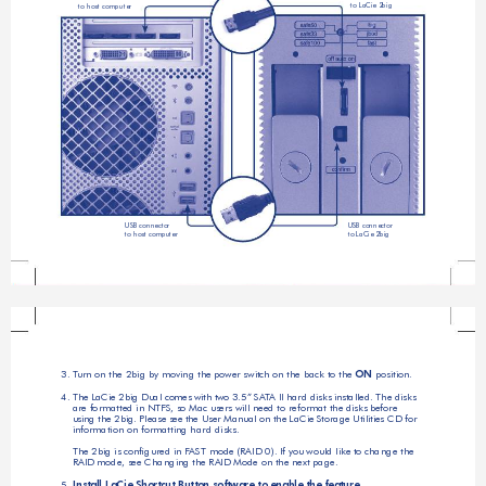
to LaCie 2big
to host computer
USB connector  
USB connector
to LaCie 2big
to host computer
3. T
urn on the 2big by moving the power switch on the back to the 
ON
 position.
4.  
The
 L
aCi
e 2b
ig 
Dual
 co
mes 
wit
h tw
o 3
.5” 
SA
T
A II 
har
d d
isks
 in
stal
led
. The disks 
are formatted in NTFS, so Mac users will need to reformat the d
isks
 be
fore 
usi
ng t
he 
2big
. Ple
ase
 see
 th
e Us
er 
Manu
al 
on t
he 
La
Cie
 Sto
rag
e Utilities CD for 
information on formatting hard disks. 
The 2big is conﬁgured in F
AST mode (RAID 0). If you would like to change the 
RAID mode, see Changing the RAID Mode on the next page.
5. 
Install LaCie Shortcut Button software to enable the feature.