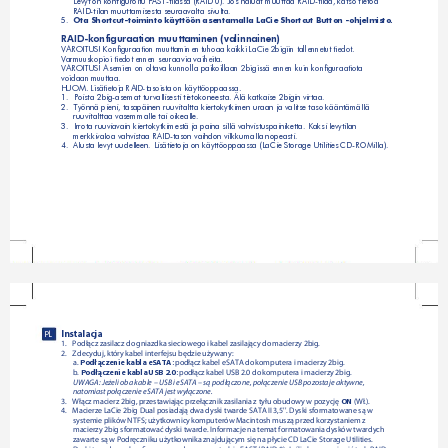
Levyt on konfiguroitu FAST-tilassa (RAID 0). Jos haluat muuttaa RAID-tilaa, katso tietoa 
RAID-tilan muuttamisesta seuraavalta sivulta.
5.  
Ota Shortcut-toiminto käyttöön asentamalla LaCie Shortcut Button -ohjelmisto.
RAID-konfiguraation muuttaminen (valinnainen)
VAROITUS! Konfiguraation muuttaminen tuhoaa kaikki LaCie 2bigiin tallennetut tiedot. 
Varmuuskopioi tiedot ennen seuraavia vaiheita. 
VAROITUS! Asemien on oltava kunnolla paikoillaan 2bigissä ennen kuin konfiguraatiota 
voidaan muuttaa.
HUOM. Lisätietoja RAID-tasoista on käyttöoppaassa.
1. 
Poista 2big-asemat turvallisesti tietokoneesta. Älä katkaise 2bigin virtaa.    
2.  
Työnnä pieni, tasapäinen ruuvitaltta kiertokytkimen uraan ja valitse taso kääntämällä 
ruuvitalttaa vasemmalle tai oikealle.
3. 
Irrota ruuviavain kiertokytkimestä ja paina sillä vahvistuspainiketta. Kaksi levytilan 
merkkivaloa vahvistaa RAID-tason vaihdon vilkkumalla nopeasti.
4.  
Alusta levyt uudelleen. Lisätietoja on käyttöoppaassa (LaCie Storage Utilities CD-ROMilla).
Instalacja
PL
1.  
Podłącz zasilacz do gniazdka sieciowego i kabel zasilający do macierzy 2big.
2.  
Zdecyduj, który kabel interfejsu będzie używany:
a. 
Podłączenie kabla eSATA:
 podłącz kabel eSATA do komputera imacierzy 2big.
b. 
Podłączenie kabla USB 2.0:
 podłącz kabel USB 2.0 do komputera imacierzy 2big.
UWAGA: Jeżeli oba kable – USB i eSATA – są podłączone, połączenie USB pozostaje aktywne, 
natomiast połączenie eSATA jest wyłączone.
3.  
Włącz macierz 2big, przestawiając przełącznik zasilania z tyłu obudowy wpozycję 
ON
 (Wł.).
4.  
Macierze LaCie 2big Dual posiadają dwa dyski twarde SATA II 3,5''. Dyski sformatowane są w  
systemie plików NTFS; użytkownicy komputerów Macintosh muszą przed korzystaniem z 
macierzy 2big sformatować dyski twarde. Informacje na temat formatowania dysków twardych
zawarte są w Podręczniku użytkownika znajdującym się na płycie CD LaCie Storage Utilities.