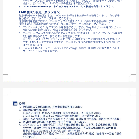

ハードディスクはFASTモードで構成されています。（RAID0）RAIDモードに変更したい

場合は、次ページの、「RAIDモードの変更」をご覧ください。
ソフトウェアをインストールして機能を有効にして下さい
。
LaCie Shortcut Button
5.  
構成の変更（オプション）
RAID
注意!構成モードを変更すると、LaCie2bigに保存されたデータが破壊されます。次の手順に
従う前に、まずバックアップを取ってください。
注意!構成を変更する前に、ハードディスクを正しく2bigに挿入する必要があります。
注記:RAIDレベルの詳細については、ユーザーマニュアルを参照してください。
1.
コンピュータから2bigのマウントを解除するか、または2bigのボリュームをコンピュー
タから安全に削除します。2bigの電源は切らないでください。
2.
ロータリースイッチの溝に小さなマイナスドライバを挿入し、ドライバのハンドルを左ま
たは右に締めることで、異なるモードを選択します。
3.
ロータリースイッチからドライバを取り外し、再度ドライバで[確定]ボタンを押し下げ
ます。RAIDモードの変更を示すため、ハードディスクの状態を表示する2つのLEDがす
ばやく点滅します。
4.
ディスクを再フォーマットします。LacieStorageUtilitiesCD-ROMに収録されているユー
ザーマニュアルをご覧ください。
ZH
Dual