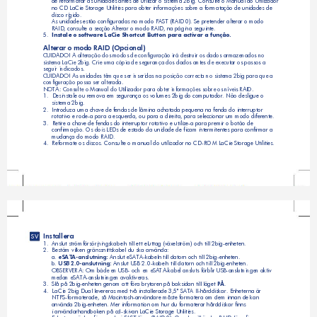
de reformatar as unidades antes de utilizar o sistema 2big. Consulte o Manual do Utilizador  
no CD LaCie Storage Utilities para obter informações sobre a formatação de unidades de  
disco rígido.
As unidades estão configuradas no modo FAST (RAID 0). Se pretender alterar o modo 
RAID, consulte a secção Alterar o modo RAID, na página seguinte.
5.  
Instale o software LaCie Shortcut Button para activar a função.
Alterar o modo RAID (Opcional)
CUIDADO! A alteração dos modos de configuração irá destruir os dados armazenados no 
sistema LaCie 2big. Crie uma cópia de segurança dos dados antes de executar os passos a 
seguir indicados. 
CUIDADO! As unidades têm que ser inseridas na posição correcta no sistema 2big para que a 
configuração possa ser alterada.
NOTA: Consulte o Manual do Utilizador para obter informações sobre os níveis RAID.
1. 
Desinstale ou remova em segurança os volumes 2big do computador. Não desligue o 
sistema 2big.     
2.  
Introduza uma chave de fendas de lâmina achatada pequena na fenda do interruptor 
rotativo e rode-a para a esquerda, ou para a direita, para seleccionar um modo diferente.
3. 
Retire a chave de fendas do interruptor rotativo e utilize-a para premir o botão de 
confirmação. Os dois LEDs de estado da unidade de ficam intermitentes para confirmar a 
mudança do modo RAID.
4.  
Reformate os discos. Consulte o manual do utilizador no CD-ROM LaCie Storage Utilities.
Installera
SV
1.  
Anslut strömförsörjningskabeln till ett eluttag (växelström) och till 2big-enheten.
2.  
Bestäm vilken gränssnittskabel du ska använda:
 eSATA-anslutning:
a.
 Anslut eSATA-kabeln till datorn och till 2big-enheten.
USB 2.0-anslutning:
b. 
 Anslut USB 2.0-kabeln till datorn och till 2big-enheten.
OBSERVERA: Om både en USB- och en eSATA-kabel ansluts förblir USB-anslutningen aktiv 
medan eSATA-anslutningen avaktiveras.
PÅ
3.  
Slå på 2big-enheten genom att föra brytaren på baksidan till läget 
.
4.  
LaCie 2big Dual levereras med två installerade 3,5" SATA II-hårddiskar. Enheterna är  
NTFS-formaterade, så Macintosh-användare måste formatera om dem innan de kan 
använda 2big-enheten. Mer information om hur du formaterar hårddiskar finns 
i användarhandboken på cd-skivan LaCie Storage Utilities.