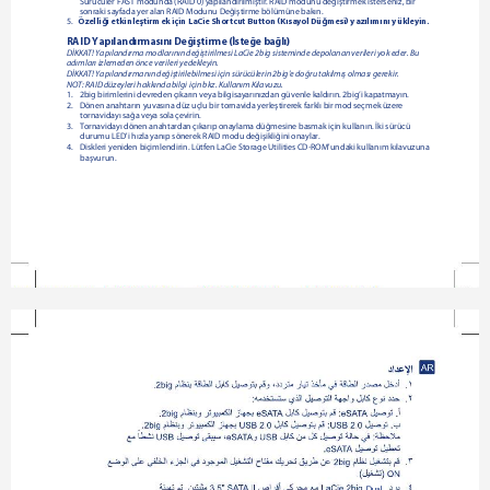
Sürücüler FAST modunda (RAID 0) yapılandırılmıştır. RAID modunu değiştirmek isterseniz, bir 
sonraki sayfada yer alan RAID Modunu Değiştirme bölümüne bakın.
Özelliği etkinleştirmek için LaCie Shortcut Button (Kısayol Düğmesi) yazılımını yükleyin.
5.   
RAID Yapılandırmasını Değiştirme (İsteğe bağlı)
DİKKAT! Yapılandırma modlarının değiştirilmesi LaCie 2big sisteminde depolanan verileri yok eder. Bu 
adımları izlemeden önce verileri yedekleyin. 
DİKKAT! Yapılandırmanın değiştirilebilmesi için sürücülerin 2big'e doğru takılmış olması gerekir.
NOT: RAID düzeyleri hakkında bilgi için bkz. Kullanım Kılavuzu.
1. 
2big birimlerini devreden çıkarın veya bilgisayarınızdan güvenle kaldırın. 2big’i kapatmayın.      
2.  
Dönen anahtarın yuvasına düz uçlu bir tornavida yerleştirerek farklı bir mod seçmek üzere 
tornavidayı sağa veya sola çevirin.
3. 
Tornavidayı dönen anahtardan çıkarıp onaylama düğmesine basmak için kullanın. İki sürücü 
durumu LED'i hızla yanıp sönerek RAID modu değişikliğini onaylar.
4.  
Diskleri yeniden biçimlendirin. Lütfen LaCie Storage Utilities CD-ROM'undaki kullanım kılavuzuna 
başvurun.
Dual