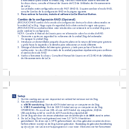
a formatearlos para utilizar la unidad 2big. Para más información sobre el formateo de 
los discos duros, consulte el Manual de Usuario del CD de Utilidades de Almacenamiento 
de LaCie.
Las unidades están configuradas en modo FAST (RAID 0). Si quiere cambiar el modo RAID,
consulte Cambio de la configuración RAID en la página siguiente.
5.  
Para activar la función, instale el software LaCie Shortcut Button.
Cambio de la configuración RAID (Opcional)
¡PRECAUCIÓN! El cambio de los modos de configuración destruye los datos almacenados en 
la unidad LaCie 2big. Haga copia de seguridad de los datos antes de seguir estos pasos. 
¡PRECAUCIÓN! Las unidades deben estar introducidas correctamente en la unidad 2big para 
poder cambiar la configuración.
NOTA: Consulte el Manual de Usuario para ver información sobre los niveles de RAID.
1. 
Desmonte o quite con seguridad los volúmenes de la unidad 2big del ordenador. 
No apague la unidad 2big.    
2.  
Introduzca un destornillador pequeño de punta plana en la ranura del interruptor giratorio 
y gírelo hacia la izquierda o la derecha para seleccionar un modo diferente.
3. 
Extraiga el destornillador del interruptor giratorio y úselo para pulsar el botón de 
confirmación. Los dos LED de estado de la unidad parpadean rápidamente para confirmar 
el cambio de modo RAID.
4.  
Vuelva a formatear los discos. Consulte el Manual de Usuario en el CD-ROM de Utilidades 
de Almacenamiento de LaCie.
Setup
NL
1.  
Sluit de voeding aan op een stopcontact en verbind het netsnoer met de 2big.
2.  
Kies een interfacekabel:
a.
 eSATA-aansluiting:
 Sluit de eSATA-kabel aan op uw computer en de 2big.
b. 
USB 2.0-aansluiting:
 Sluit de USB 2.0-kabel aan op uw computer en de 2big.
OPMERKING: Als zowel een USB- als een eSATA-kabel zijn aangesloten, blijft de 
USB-aansluiting actief en wordt de eSATA-aansluiting uitgeschakeld.
3.  
Zet de 2big aan door de stroomschakelaar aan de achterzijde in de 
AAN
-stand te zetten.
4.  
De LaCie 2big Dual wordt geleverd met twee 3,5” SATA II-harddrives 
geïnstalleerd. De drives zijn in NFTS geformatteerd, dus Mac-gebruikers moeten de drives
herformatteren voordat ze de 2big kunnen gebruiken. Raadpleeg de gebruikershandleiding
op de cd-rom van LaCie met hulpprogramma’s voor meer informatie over het formatteren