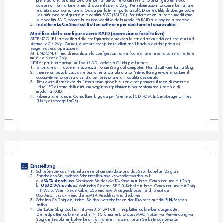
pre-installate. Le unità sono pre-formattate come volumi NTFS. Quindi, gli utenti Mac 
dovranno riformattarle prima di usare il sistema 2big. Per informazioni su come formattare
le unità disco, consultare la Guida per l'utente riportata sul CD delle utility di storage LaCie.
Le unità sono configurate in modalità FAST (RAID 0). Per informazioni su come modificare 
la modalità RAID, vedere la sezione Modifica della modalità RAID alla pagina successiva.
5.  
Installare LaCie Shortcut Button software per abilitare le funzionalità.
Modifica della configurazione RAID (operazione facoltativa)
ATTENZIONE! La modifica della configurazione provoca la cancellazione dei dati contenuti nel 
sistema LaCie 2big. Quindi, è sempre consigliabile effettuare il backup dei dati prima di 
eseguire questa operazione. 
ATTENZIONE! Prima di modificare la configurazione, verificare di aver inserito correttamente le 
unità nel sistema 2big.
NOTA: per informazioni sui livelli RAID, vedere la Guida per l'utente.
1. 
Smontare o rimuovere in sicurezza i volumi 2big dal computer. Non disattivare l'unità 2big.    
2.  
Inserire un piccolo cacciavite piatto nella scanalatura sull'interruttore girevole e ruotare il 
cacciavite verso destra o sinistra per selezionare la modalità desiderata.
3. 
Rimuovere il cacciavite dall’interruttore girevole e usarlo per premere il tasto di conferma. 
I due LED di stato dell'unità lampeggiano rapidamente per confermare il cambio di 
modalità RAID.
4.  
Riformattare i dischi. Consultare la guida per l'utente sul CD-ROM LaCie Storage Utilities 
(Utility di storage LaCie).
Einstellung
DE
1.  
Schließen Sie das Netzteil an eine Stromsteckdose und das Stromkabel an 2big an.
2.  
Entscheiden Sie, welches Schnittstellenkabel verwendet werden soll:
a.
 eSATA-Anschluss:
 Verbinden Sie das eSATA-Kabel mit Ihrem Computer und mit 2big.
b. 
USB 2.0-Anschluss:
 Verbinden Sie das USB 2.0-Kabel mit Ihrem Computer und mit 2big.
HINWEIS: Wenn beide Kabel, USB und eSATA angeschlossen sind, bleibt der 
USB-Anschluss aktiv und der eSATA-Anschluss wird deaktiviert.
3.  
Schalten Sie 2big ein, indem Sie den Netzschalter an der Rückseite auf die 
EIN
-Position 
stellen.
4.  
Der LaCie 2big Dual ist mit zwei 3,5“ SATA II – Festplattenlaufwerken ausgerüstet.
Die Festplattenlaufwerke sind in NTFS formatiert, so dass MAC-Nutzer vor Verwendung von
2big die Festplattenlaufwerke umformatieren müssen.  Lesen Sie bitte das Benutzer