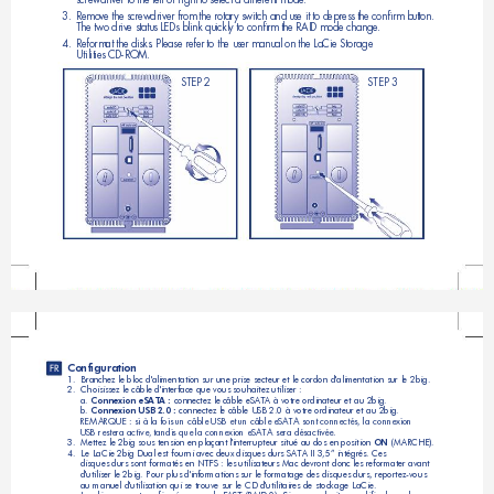
s
c
re
wd
ri
ve
r 
to
t
he
 l
ef
t 
or
 r
i
g
ht
 t
o 
se
le
ct
a
di
ff
er
en
t 
mo
d
e
.
3
.
Re
mo
ve
 t
he
s
c
r
ew
dr
iv
er
 f
r
o
m
th
e 
ro
ta
r
y
sw
it
ch
 a
nd
 u
s
e
 i
t 
to
 d
ep
re
s
s
 t
he
 c
on
ﬁr
m
 b
ut
to
n. 
T
h
e 
tw
o 
dr
iv
e 
s
t
at
us
 L
ED
s 
bl
i
n
k 
qu
ic
kl
y 
to
c
o
nﬁ
rm
 t
he
R
AI
D 
mo
de
 c
ha
n
g
e
.
4
.
Re
fo
rm
at
t
he
 d
is
ks
. 
Pl
e
a
s
e 
re
fe
r 
to
 t
h
e
 u
se
r 
ma
nu
al
o
n 
th
e 
La
Ci
e 
S
t
o
ra
ge 
U
t
il
it
ie
s 
CD
-R
O
M
.
S
T
EP
 2
S
T
EP
 3
Configuration
FR
1.  
Branchez le bloc d'alimentation sur une prise secteur et le cordon d'alimentation sur le 2big.
2.  
Choisissez le câble d'interface que vous souhaitez utiliser :
a.
 Connexion eSATA :
 connectez le câble eSATA à votre ordinateur et au 2big.
b. 
Connexion
USB 2.0 :
 connectez le câble USB 2.0 à votre ordinateur et au 2big.
REMARQUE : si à la fois un câble USB et un câble eSATA sont connectés, la connexion 
USB restera active, tandis que la connexion eSATA sera désactivée.
3.  
Mettez le 2big sous tension en plaçant l'interrupteur situé au dos en position 
ON
 (MARCHE).
4.  
Le LaCie 2big Dual est fourni avec deux disques durs SATA II 3,5” intégrés. Ces 
disques durs sont formatés en NTFS : les utilisateurs Mac devront donc les reformater avant
d'utiliser le 2big. Pour plus d'informations sur le formatage des disques durs, reportez-vous 
au manuel d'utilisation qui se trouve sur le CD d'utilitaires de stockage LaCie.