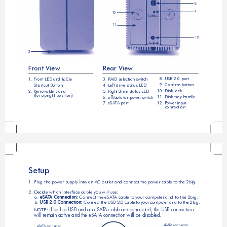
8
9
10
11
12
2
Front View
Rear View
  8. USB 2.0 port 
1. Front LED and L
aCie  
3. RAID selection switch
  9. Conﬁrm button 
Shortcut Button
4. Left drive status LED
10. Disk lock
2. Removable stand 
5. Right drive status LED
(for upright position)
11. Disk tray handle  
6. of
f/a
uto
/on
 po
wer
 sw
itc
h
12. P
ower input  
7. eSA
T
A port
connection
Setup
1. Plu
g th
e p
ower
 su
pply
 in
to a
n A
C out
let 
and
 con
nec
t t
he p
owe
r ca
ble
 to 
the
 2bi
g
.
2. Decide which interface cable you will use: 
eSA
T
A Con
nec
tion
:
a. 
 C
onne
ct 
the 
eSA
T
A ca
ble
 to 
you
r co
mpu
ter
 and
 to
 the
 2b
ig
. 
b
.
U
S
B
2
.
0
C
o
n
n
e
c
t
i
o
n
:
Co
nn
ec
t 
th
e 
US
B 
2.
0 
ca
bl
e 
to
 y
o
u
r
c
o
m
p
u
t
e
r
a
n
d
t
o
t
h
e
2
b
i
g
.
If both a USB and an eSA
T
A
 cable are connected, the USB connection  
NO
TE
: 
will remain active and the eSA
T
A
 connection will be disabled.
eSA
T
A connector  
eSA
T
A connector 