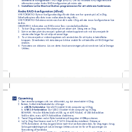
Enheterna är konfigurerade i FAST-läge (RAID 0). Om du vill ändra RAID-läge finns mer 
information under Ändra RAID-konfiguration på nästa sida.
5.  
Installera LaCie Shortcut Button programvaran för att aktivera funktionen.
Ändra RAID-konfiguration (tillval)
VAR FÖRSIKTIG! Byte av konfigurationsläge förstör data som har sparats på LaCie 2big. 
Säkerhetskopiera alla data innan nedanstående steg utförs. 
VAR FÖRSIKTIG! Enheterna måste vara korrekt insatta i 2big-enheten innan konfigurationen kan 
ändras.
OBSERVERA: Information om RAID-nivåer finns i användarhandboken.
1. 
Ta bort 2big-volymerna från datorn på ett säkert sätt. Stäng inte av 2big.      
2.  
Sätt in en liten platt skruvmejsel i spåret på vridomkopplaren och vrid skruvmejseln åt 
vänster eller höger för att välja ett annat läge.
3. 
Ta ut skruvmejseln ur vridomkopplaren och använd den för att trycka in bekräftelse-
knappen. Drivenhetens två statuslampor blinkar snabbt för att bekräfta att RAID-läget har 
ändrats.
4.  
Formatera om diskarna. Läs om detta i bruksansvisningen på cd-romskivan LaCie Storage 
Utilities.
Opsætning
DA
1.  
Sæt strømforsyningens stik i en stikkontakt, og slut strømkablet til 2big.
2. Bestem, hvilket interfacekabel du vil bruge:
a.
 eSATA-forbindelse:
 Slut eSATA-kablet til din computer og til 2big.
b. 
USB 2.0-forbindelse:
 Slut USB 2.0-kablet til din computer og til 2big.
BEMÆRK: Hvis der tilsluttes både et USB- og et eSATA-kabel, vil USB-forbindelsen 
forblive aktiv, mens eSATA-forbindelsen deaktiveres.
3.  
Tænd 2big-enheden ved at flytte kontakten på bagsiden til 
ON
-positionen. 
4.  
LaCie 2big Dual leveres med to 3,5" SATA II-harddiske installeret. Diskene er 
NTFS-formateret, så Mac-brugere bliver nødt til at omformatere dem, før 2big tages i brug.
Se brugervejledningen på LaCie Storage Utilities-cd-rom’en for at få oplysninger om 
formatering af harddiske.