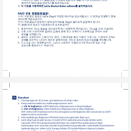
Kurulum
TR
1.  
Güç kaynağını bir AC prizine, güç kablosunu da 2big'e takın.
2.  
Hangi arabirim kablosunu kullanacağınıza karar verin:
eSATA Bağlantısı:
a. 
 eSATA kablosunu bilgisayarınıza ve 2big’e bağlayın.
USB 2.0 Bağlantısı:
b. 
 USB 2.0 kablosunu bilgisayarınıza ve 2big’e bağlayın.
NOT: USB ve eSATA kablolarının her ikisi de bağlanırsa USB bağlantısı etkin olarak kalır ve eSATA 
bağlantısı devre dışı bırakılır.
3.  
Arka taraftaki güç düğmesini ON (Açık) konumuna getirerek 2big’i açın.
4.  
LaCie 2big Dual, iki adet kurulu 3,5 inçlik SATA II sabit disk sürücüsüyle birlikte verilir. 
Sürücüler NTFS formatında biçimlendirilmiştir, bu nedenle Mac kullanıcılarının 2big’i 
kullanmadan önce sürücüleri yeniden biçimlendirmesi gerekecektir. Sabit diskleri biçimlendirme 
hakkında bilgi için, lütfen LaCie Storage Utilities CD’sindeki Kullanım Kılavuzu'na bakın.