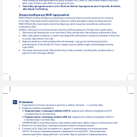
Dyski twarde są skongurowane do pracy w trybie FAST (RAID 0). Jeśli chcesz zmienić tryb RAID, 
patrz część Zmiana trybu RAID na następnej stronie.
5.    
Zainstaluj oprogramowanie LaCie Shortcut Button (oprogramowanie Przycisku skrótów),    
        aby włączyć tę funkcję.
Zmiana konguracji RAID (opcjonalna)
PRZESTROGA! Zmiana konguracji spowoduje zniszczenie danych przechowywanych w macierzy 
LaCie 2big. Przed wykonaniem poniższych czynności należy sporządzić zapasową kopię danych. 
PRZESTROGA! Aby można było zmienić kongurację, dyski muszą być prawidłowo umieszczone 
w obudowie 2big.
UWAGA: Informacje na temat poziomów macierzy RAID znajdują się wPodręczniku użytkownika.
1. 
Odmontuj lub bezpiecznie usuń wolumeny 2big z komputera. Nie wyłączaj wolumenów 2big.      
2.  
Włóż mały, płaski śrubokręt w rowek na przełączniku obrotowym i przekręć śrubokręt w lewo lub 
w prawo, aby wybrać inny tryb.
3. 
Wyjmij śrubokręt z rowka przełącznika obrotowego i użyj go do naciśnięcia przycisku 
potwierdzenia. Dwie diody LED stanu napędu zaczną szybko migać, potwierdzając zmianę 
trybu RAID.
4.  
Ponownie sformatuj dyski. Więcej informacji można znaleźć w podręczniku użytkownika na 
płycie CD LaCie Storage Utilities.
Установка
RU
1.  
Подключите источник питания к розетке, а кабель питания — к системе 2big.
2.  
Выберите кабель интерфейса.
А. 
Подключение с помощью кабеля eSATA:
 подключите кабель интерфейса eSATA 
     к компьютеру и системе 2big.
Б. 
Подключение с помощью кабеля USB 2.0:
 подключите кабель интерфейса USB 2.0 
    к компьютеру и системе 2big.
ПРИМЕЧАНИЕ. Если подключаются оба кабеля, работать будет только подключение USB.
3.  
Включите систему 2big с помощью переключателя на задней панели.
4.  
Система LaCie 2big Dual поставляется с двумя 3,5-дюймовыми жесткими дисками 
SATA II. Эти диски отформатированы в файловой системе NTFS. Пользователям 
компьютеров Mac перед работой с системой 2big потребуется отформатировать 