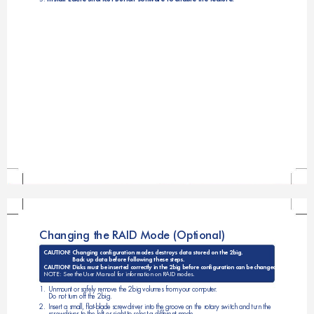
Changing the RAID Mode (Optional)
CAUTION
! Chang
ing conﬁ
guration
 modes 
destroys
 data s
tored on
 the 2bi
g.  
Back up
 data b
efore fo
llowing 
these s
teps.
CAUTION
! Di
sks
 m
ust
 b
e i
ns
erte
d c
or
rec
tl
y i
n 
th
e 2
bi
g b
ef
or
e c
on
ﬁgu
ra
ti
on 
ca
n b
e 
ch
ang
ed
.
Se
e 
the
 U
ser
 M
anu
al 
for i
nform
ation
 on R
AID m
odes.
NO
TE: 
1
.
U
n
mo
un
t 
or
 s
af
e
l
y 
re
mo
ve
 t
he
2
bi
g 
vo
lu
me
s 
f
r
o
m 
yo
ur
 c
om
pu
t
e
r
. 
D
o
 n
ot
 t
ur
n
of
f 
th
e 
2b
ig
.
2
.
In
se
rt
 a
 s
ma
ll
, 
ﬂa
t
-
bl
ad
e 
sc
re
wd
r
i
ve
r 
in
to
 t
he
g
r
oo
ve
 o
n 
th
e 
r
o
ta
ry 
sw
it
c
h
an
d 
tu
rn
t
h
e 