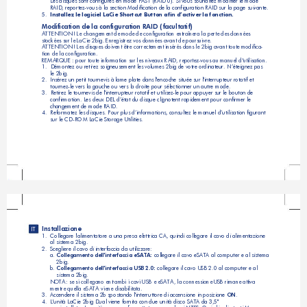
Les disques sont configurés en mode FAST (RAID 0). Si vous souhaitez modifier le mode 
RAID, reportez-vous à la section Modification de la configuration RAID sur la page suivante.
5.  
Installez le logiciel LaCie Shortcut Button afin d’activer la fonction.
Modification de la configuration RAID (facultatif)
ATTENTION ! Le changement de mode de configuration entraînera la perte des données 
stockées sur le LaCie 2big. Enregistrez vos données avant de poursuivre. 
ATTENTION ! Les disques doivent être correctement insérés dans le 2big avant toute modifica-
tion de la configuration.
REMARQUE : pour toute information sur les niveaux RAID, reportez-vous au manuel d'utilisation.
1. 
Démontez ou retirez soigneusement les volumes 2big de votre ordinateur. N’éteignez pas 
le 2big.      
2.  
Insérez un petit tournevis à lame plate dans l'encoche située sur l'interrupteur rotatif et 
tournez-le vers la gauche ou vers la droite pour sélectionner un autre mode.
3. 
Retirez le tournevis de l'interrupteur rotatif et utilisez-le pour appuyer sur le bouton de 
confirmation. Les deux DEL d’état du disque clignotent rapidement pour confirmer le 
changement de mode RAID.
4.  
Reformatez les disques. Pour plus d’informations, consultez le manuel d’utilisation figurant 
sur le CD-ROM LaCie Storage Utilities.
Installazione
IT
1.  
Collegare l'alimentatore a una presa elettrica CA, quindi collegare il cavo di alimentazione
al sistema 2big.
2.  
Scegliere il cavo di interfaccia da utilizzare:
a.
 Collegamento dell'interfaccia eSATA:
 collegare il cavo eSATA al computer e al sistema
    2big.
b. 
Collegamento dell'interfaccia USB 2.0:
 collegare il cavo USB 2.0 al computer e al 
    sistema 2big.
NOTA: se si collegano entrambi i cavi USB e eSATA, la connessione USB rimane attiva 
mentre quella eSATA viene disabilitata.
3.  
Accendere il sistema 2b spostando l'interruttore di accensione in posizione 
ON
.
4.  
L'unità LaCie 2big Dual viene fornita con due unità disco SATA da 3,5" 