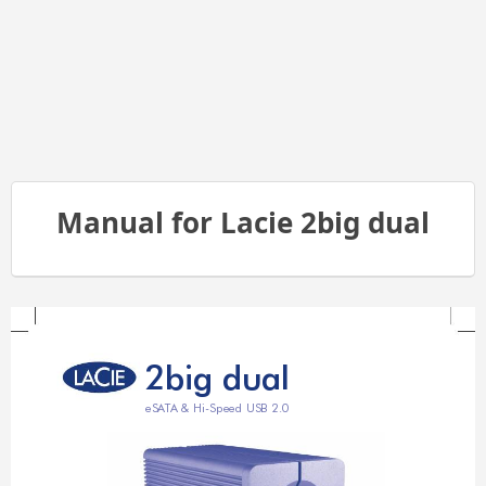
Manual for Lacie 2big dual
2
b
i
g
d
u
a
l
eSA
T
A & Hi-Speed USB 2.0