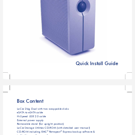
Quick Install Guide
Box Content
LaCie 2big Dual with two swappable disks
eSA
T
A to eSA
T
A cable
Hi-Speed USB 2.0 cable
External power supply
Removable stand (for upright position)
LaCie Storage Utilities CD-ROM (with detailed user manual)
CD
-ROM including EMC
 Retropect
 Express backup software &  
®
®