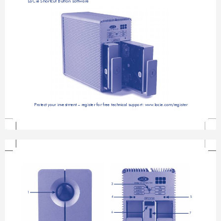
LaCie Shortcut Button software
Protect your investment – register for free technical support: www
.lacie.com/register
3
1
4
5
6
7