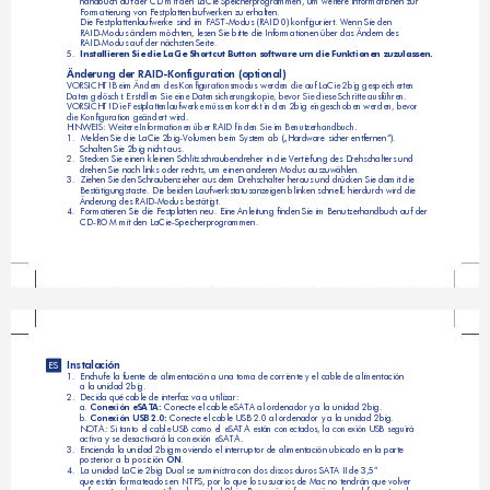
handbuch auf der CD mit den LaCie Speicherprogrammen, um weitere Informationen zur 
Formatierung von Festplattenlaufwerken zu erhalten.
Die Festplattenlaufwerke sind im FAST-Modus (RAID 0) konfiguriert. Wenn Sie den 
RAID-Modus ändern möchten, lesen Sie bitte die Informationen über das Ändern des 
RAID-Modus auf der nächsten Seite. 
5.  
Inst
alli
eren
 Sie
 die
 LaC
ie S
hort
cut 
Butt
on s
oftw
are 
um di
e Fu
nkti
onen
 zuz
ulas
sen.
Änderung der RAID-Konfiguration (optional)
VORSICHT! Beim Ändern des Konfigurationsmodus werden die auf LaCie 2big gespeicherten 
Daten gelöscht. Erstellen Sie eine Datensicherungskopie, bevor Sie diese Schritte ausführen. 
VORSICHT! Die Festplattenlaufwerke müssen korrekt in den 2big eingeschoben werden, bevor 
die Konfiguration geändert wird.
HINWEIS: Weitere Informationen über RAID finden Sie im Benutzerhandbuch.
1. 
Melden Sie die LaCie 2big-Volumen beim System ab („Hardware sicher entfernen“). 
Schalten Sie 2big nicht aus.   
2.  
Stecken Sie einen kleinen Schlitzschraubendreher in die Vertiefung des Drehschalters und 
drehen Sie nach links oder rechts, um einen anderen Modus auszuwählen.
3. 
Ziehen Sie den Schraubenzieher aus dem Drehschalter heraus und drücken Sie damit die 
Bestätigungstaste. Die beiden Laufwerkstatusanzeigen blinken schnell; hierdurch wird die 
Änderung des RAID-Modus bestätigt.
4.  
Formatieren Sie die Festplatten neu. Eine Anleitung finden Sie im Benutzerhandbuch auf der 
CD-ROM mit den LaCie-Speicherprogrammen.
Instalación
ES
1.  
Enchufe la fuente de alimentación a una toma de corriente y el cable de alimentación 
a la unidad 2big.
2.  
Decida qué cable de interfaz va a utilizar:
a.
 Conexión eSATA:
 Conecte el cable eSATA al ordenador y a la unidad 2big.
b. 
Conexión USB 2.0:
 Conecte el cable USB 2.0 al ordenador y a la unidad 2big.
NOTA: Si tanto el cable USB como el eSATA están conectados, la conexión USB seguirá
activa y se desactivará la conexión eSATA.
3.  
Encienda la unidad 2big moviendo el interruptor de alimentación ubicado en la parte 
posterior a la posición 
ON
.
4.  
La unidad LaCie 2big Dual se suministra con dos discos duros SATA II de 3,5” 
que están formateados en NTFS, por lo que los usuarios de Mac no tendrán que volver  