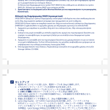
Χρήσης στο CD-ROM βοηθητικών προγραμμάτων (Utilities) της LaCie για πληροφορίες σχετικά 
με τη μορφοποίηση των σκληρών δίσκων.
Οι δίσκοι είναι διαμορφωμένοι σε τρόπο FAST (RAID 0). Εάν επιθυμείτε να αλλάξετε τον τρόπο 
RAID, βλ. ‘Αλλαγή του τρόπου RAID’ στην επόμενη σελίδα.
5.    
Εγκαταστήστε το λογισμικό LaCie Shortcut Button για να ενεργοποιήσετε τη συγκεκριμένη 
       δυνατότητα.
Αλλαγή της διαμόρφωσης RAID (προαιρετικά)
ΠΡΟΣΟΧΗ! Η αλλαγή των τρόπων διαμόρφωσης καταστρέφει τα δεδομένα που είναι αποθηκευμένα στο 
LaCie 2big. Δημιουργήστε εφεδρικά αντίγραφα πριν προχωρήσετε σε αυτά τα βήματα. 
ΠΡΟΣΟΧΗ! Οι δίσκοι πρέπει να εισαχθούν σωστά στο 2big για να είναι δυνατή η αλλαγή της διαμόρφωσης.
ΣΗΜΕΙΩΣΗ: Συμβουλευθείτε το εγχειρίδιο χρήσης για πληροφορίες σχετικά με τα επίπεδα RAID.
1. 
Αφαιρέστε με ασφάλεια τις μονάδες 2big από τον υπολογιστή σας. Μην απενεργοποιήσετε 
το 2big.      
2.  
Εισάγετε ένα μικρό κατσαβίδι με επίπεδη κεφαλή στη σχισμή του περιστροφικού διακόπτη και 
στρέψτε το κατσαβίδι προς τα αριστερά ή δεξιά για να επιλέξετε έναν διαφορετικό τρόπο 
διαμόρφωσης.
3. 
Αφαιρέστε το κατσαβίδι από τον περιστροφικό διακόπτη και χρησιμοποιήστε το για να πιέσετε 
το κουμπί επιβεβαίωσης. Τα δύο LED κατάστασης της μονάδας αναβοσβήνουν γρήγορα για να 
επιβεβαιώσουν την αλλαγή κατάστασης λειτουργίας RAID.
4.  
Επαναμορφοποιήστε τους δίσκους. Παρακαλούμε ανατρέξτε στο εγχειρίδιο χρήσης στο LaCie 
Storage Utilities CD-ROM.
セットアップ
JP
1.
電源をACコンセントに差し込み、電源ケーブルを2bigに接続します。
2.
どちらのインタフェースケーブルを使用するかを決定します。

a.
接続:
eSATAケーブルをコンピュータと2bigに接続します。
eSATA

b.
接続:
USB2.0ケーブルをコンピュータと2bigに接続します。
USB 2.0

注記:USBとeSATAケーブルの両方を接続すると、USB接続が引き続き有効となり、

eSATA接続は無効になります。
3.
背面にある電源スイッチを動かして、2bigの電源を
ON
にします。
4.
LaCie2bigDualは、3.5”SATAIIharddrivesを2台付属します。ハードディスクは

NTFSボリュームとしてフォーマットされているので、Macユーザーの場合、使用前にハー

ドディスクを再フォーマットする必要があります。ハードディスクのフォーマットに関す

る詳細は、La
cieStor
ageUtil
itiesCD
に収録されているユ
ーザーマニュアル
をご覧ください。