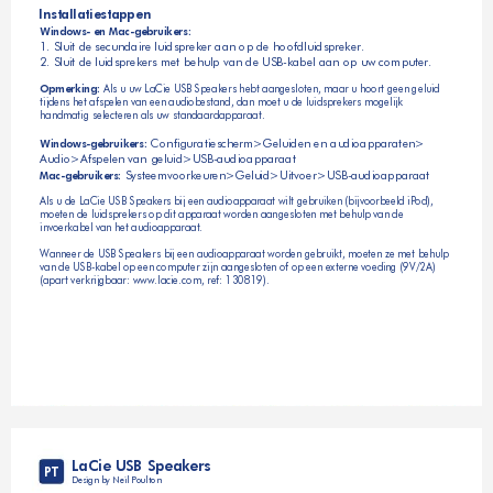
Installatiestappen
Windows- en Mac-gebruikers:
1. Sluit de secundaire luidspreker aan op de hoofdluidspreker.
2. Sluit de luidsprekers met behulp van de USB-kabel aan op uw computer.
 Als u uw LaCie USB Speakers hebt aangesloten, maar u hoort geen geluid 
Opmerking:
tijdens het afspelen van een audiobestand, dan moet u de luidsprekers mogelijk 
handmatig selecteren als uw standaardapparaat.
 Configuratiescherm>Geluiden en audioapparaten>
Windows-gebruikers:
Audio>Afspelen van geluid>USB-audioapparaat
 Systeemvoorkeuren>Geluid>Uitvoer>USB-audioapparaat
Mac-gebruikers:
Als u de LaCie USB Speakers bij een audioapparaat wilt gebruiken (bijvoorbeeld iPod), 
moeten de luidsprekers op dit apparaat worden aangesloten met behulp van de 
invoerkabel van het audioapparaat. 
Wanneer de USB Speakers bij een audioapparaat worden gebruikt, moeten ze met behulp 
van de USB-kabel op een computer zijn aangesloten of op een externe voeding (9V/2A) 
(apart verkrijgbaar: www.lacie.com, ref: 130819).
LaCie USB Speakers
PT
Design by Neil Poulton