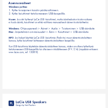
sennusvaiheet
A
Windows ja Mac:
1. Kytke toissijainen kaiutin pääkaiuttimeen.
2. Kytke kaiuttimet tietokoneeseen USB-kaapelilla.
 Jos olet kytkenyt LaCie USB -kaiuttimet, mutta äänitiedoston toiston aikana 
Huom:
ei kuulu ääntä, kaiuttimet on ehkä valittava manuaalisesti äänen toistolaitteeksi.
 Ohjauspaneeli > Äänet > Audio > Toistaminen > USB-äänilaite
Windows:
 Järjestelmän ominaisuudet > Ääni > Kaiuttimet > USB-äänilaite
Mac:
 Jos haluat käyttää LaCie USB -kaiuttimia iPodin tai muun äänentoistolaitteen 
MP3:
kanssa, kytke kaiuttimet laitteeseen äänentoistolaitteen kaapelilla. 
Kun USB-kaiuttimia käytetään äänentoistolaitteen kanssa, niiden on oltava kytkettynä 
tietokoneeseen USB-kaapelilla tai ulkoiseen virtalähteeseen (9 V / 2 A) (myydään erikseen:
www.lacie.com, ref: 130819).
LaCie USB Speakers
PL
Design by Neil Poulton