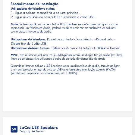
Procedimento de instalação
Utilizadores de Windows e Mac:
1. Ligue a coluna secundária à coluna principal.
2. Ligue as colunas ao computador utilizando o cabo USB.
 Se tiver ligado as colunas LaCie USB Speakers mas não ouvir qualquer som ao 
Nota:
reproduzir um ficheiro de áudio, poderá ter de seleccionar manualmente as colunas 
como dispositivo de saída áudio.
 Painel de controlo>Sons>Áudio>Reprodução>
Utilizadores do Windows:
Dispositivo de áudio USB
 System Preferences>Sound>Output>USB Audio Device
Utilizadores de Mac:
 Para utilizar as colunas LaCie USB Speakers com um dispositivo de áudio (ex. iPod), 
MP3:
ligue-as ao dispositivo utilizando o cabo de entrada do dispositivo de áudio. 
Quando utilizar as colunas USB Speakers com um dispositivo de áudio, tem de as ligar 
a um computador utilizando o cabo USB ou à fonte de alimentação externa (9V/2A) 
(vendida em separado: www.lacie.com, ref: 130819).
LaCie USB Speakers
SV
Design by Neil Poulton