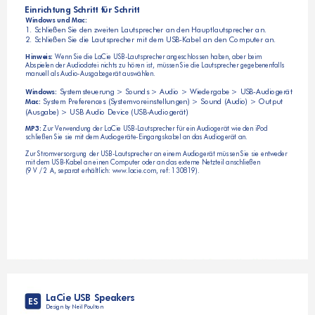
Einrichtung Schritt für Schritt
Windows und Mac:
1. Schließen Sie den zweiten Lautsprecher an den Hauptlautsprecher an.
2. Schließen Sie die Lautsprecher mit dem USB-Kabel an den Computer an.
Hinweis:
 Wenn Sie die LaCie USB-Lautsprecher angeschlossen haben, aber beim 
Abspielen der Audiodatei nichts zu hören ist, müssen Sie die Lautsprecher gegebenenfalls 
manuell als Audio-Ausgabegerät auswählen.
 Systemsteuerung > Sounds > Audio > Wiedergabe > USB-Audiogerät
Windows:
 System Preferences (Systemvoreinstellungen) > Sound (Audio) > Output 
Mac:
(Ausgabe) > USB Audio Device (USB-Audiogerät)
MP3:
 Zur Verwendung der LaCie USB-Lautsprecher für ein Audiogerät wie den iPod 
schließen Sie sie mit dem Audiogeräte-Eingangskabel an das Audiogerät an. 
Zur Stromversorgung der USB-Lautsprecher an einem Audiogerät müssen Sie sie entweder 
mit dem USB-Kabel an einen Computer oder an das externe Netzteil anschließen 
(9 V / 2 A, separat erhältlich: www.lacie.com, ref: 130819).
LaCie USB Speakers
ES
Design by Neil Poulton