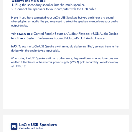
Windows and Mac Users:
1. Plug the secondary speaker into the main speaker
.
2. Connect the speakers to your computer with the USB cable.
If you have connected your LaCie USB Speakers but you don
’t hear any sound 
Note:
when playing an audio le, you may need to select the speakers manually as your audio 
output device.
 Control P
anel>Sounds>Audio>Playback>USB Audio Device
Windows Users:
 System Preferences>Sound>Output>USB Audio Device
Mac Users:
 T
o use the LaCie USB Speakers with an audio device (ex. iP
od), connect them to the 
MP3:
device with the audio device input cable. 
When
 using
 the U
SB Spe
akers 
with 
an aud
io dev
ice, t
hey m
ust be
 conne
cted t
o a co
mpute
r 
via 
the US
B cabl
e or t
o the 
exter
nal po
wer su
pply (
9V/2A
) (sol
d sepa
rately
: www
.lacie
.com, 
ref: 130819)
LaCie USB Speakers
FR
Design by Neil Poulton