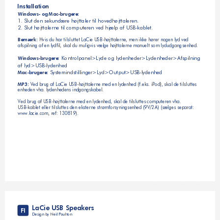
Installation
Windows- og Mac-brugere:
1. Slut den sekundære højttaler til hovedhøjttaleren.
2. Slut højttalerne til computeren ved hjælp af USB-kablet.
 Hvis du har tilsluttet LaCie USB-højttalerne, men ikke hører nogen lyd ved 
Bemærk:
afspilning af en lydfil, skal du muligvis vælge højttalerne manuelt som lydudgangsenhed.
 Kontrolpanel>Lyde og lydenheder>Lydenheder>Afspilning 
Windows-brugere:
af lyd>USB-lydenhed
 Systemindstillinger>Lyd>Output>USB-lydenhed
Mac-brugere:
 Ved brug af LaCie USB-højttalerne med en lydenhed (f.eks. iPod), skal de tilsluttes 
MP3:
enheden vha. lydenhedens indgangskabel. 
Ved brug af USB-højttalerne med en lydenhed, skal de tilsluttes computeren vha. 
USB-kablet eller tilsluttes den eksterne strømforsyningsenhed (9V/2A) (sælges separat: 
www.lacie.com, ref: 130819).
LaCie USB Speakers
FI
Design by Neil Poulton