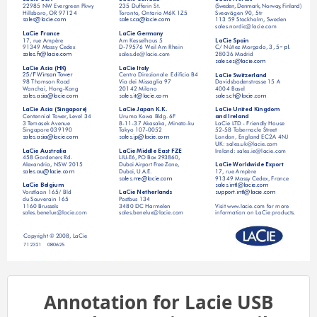
(Sweden, Denmark, Norway
, Finland)
235 Dufferin St.
22985 NW Evergreen Pkwy
Sveavägen 90, 5tr 
T
oronto, Ontario M6K 1Z5
Hillsboro, OR 97124
113 59 Stockholm, Sweden
sales.ca@lacie.com
sales@lacie.com
sales.nordic@lacie.com
LaCie Germany
LaCie France
Am Kesselhaus 5
LaCie Spain
17, rue Ampère 
a
C/ Núñez Morgado, 3, 5
D-79576 Weil Am Rhein
91349 Massy Cedex
 pl.
sales.de@lacie.com
sales.fr@lacie.com
28036 Madrid
sales.es@lacie.com
LaCie Italy
LaCie Asia (HK)
Centro Direzionale  Edicio B4
25/F Winsan T
ower
LaCie Switzerland
Via dei Missaglia 97
98 Thomson Road
Davidsbodenstrasse 15 A
20142 Milano
W
anchai, Hong-K
ong
4004 Basel
sales.it@lacie.com
sales.asia@lacie.com
sales.ch@lacie.com
LaCie Japan K.K
. 
LaCie Asia (Singapore)
LaCie United Kingdom 
Uruma Kowa Bldg
. 6F
Centennial T
ower
, Level 34
and Ireland
8-11-37 Akasaka, Minato-ku
3 T
emasek Avenue
LaCie L
TD - Friendly House
T
okyo 107-0052
Singapore 039190
52-58 T
abernacle Street
sales.jp@lacie.com
sales.asia@lacie.com
London, England EC2A 4NJ
UK: sales.uk@lacie.com
LaCie Middle East FZE 
Ireland: sales.ie@lacie.com
LaCie Australia
LIU-E6, PO Box 293860,
458 Gardeners Rd.
Dubai Airport Free Zone,
Alexandria, NSW 2015
LaCie W
orldwide Export
Dubai, U
.A.E
.
sales.au@lacie.com
17, rue Ampère
sales.me@lacie.com
91349 Massy Cedex, France
sales.intl@lacie.com
LaCie Belgium
V
orstlaan 165/ Bld 
LaCie Netherlands
support.intl@lacie.com
P
ostbus 134
du Souverain 165
3480 DC Harmelen
1160 Brussels
Visit www
.lacie.com for more 
sales.benelux@lacie.com
sales.benelux@lacie.com 
information on LaCie products.
Copyright © 2008, LaCie
712321    080625
Annotation for Lacie USB