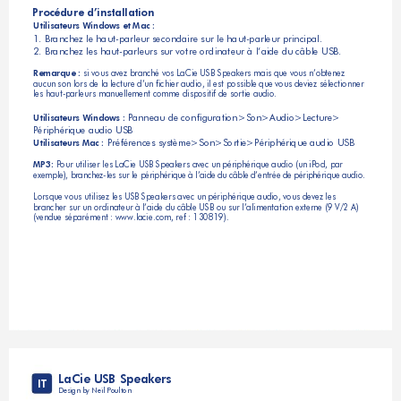
Procédure d’installation
Utilisateurs Windows et Mac :
1. Branchez le haut-parleur secondaire sur le haut-parleur principal.
2. Branchez les haut-parleurs sur votre ordinateur à l’aide du câble USB.
 si vous avez branché vos LaCie USB Speakers mais que vous n’obtenez 
Remarque :
aucun son lors de la lecture d’un fichier audio, il est possible que vous deviez sélectionner 
les haut-parleurs manuellement comme dispositif de sortie audio.
 Panneau de configuration>Son>Audio>Lecture>
Utilisateurs Windows :
Périphérique audio USB
 Préférences système>Son>Sortie>Périphérique audio USB
Utilisateurs Mac :
 Pour utiliser les LaCie USB Speakers avec un périphérique audio (un iPod, par 
MP3:
exemple), branchez-les sur le périphérique à l’aide du câble d’entrée de périphérique audio.
Lorsque vous utilisez les USB Speakers avec un périphérique audio, vous devez les 
brancher sur un ordinateur à l’aide du câble USB ou sur l’alimentation externe (9 V/2 A) 
(vendue séparément : www.lacie.com, ref : 130819).
LaCie USB Speakers
IT
Design by Neil Poulton