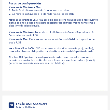
Pasos de configuración
Usuarios de Windows y Mac:
1. Enchufe el altavoz secundario al altavoz principal.
2. Conecte los altavoces al ordenador con el cable USB.
Nota:
 Si ha conectado LaCie USB Speakers pero no oye ningún sonido al reproducir un 
archivo de audio, puede que necesite seleccionar los altavoces manualmente como el 
dispositivo de salida de audio.
 Panel de control>Sonidos>Audio>Reproducción>
Usuarios de Windows:
Dispositivo de audio USB
 Preferencias del sistema>Sonido>Salida>Dispositivo de 
Usuarios de Mac:
audio USB
MP3:
 Para utilizar LaCie USB Speakers con un dispositivo de audio (p. ej., un iPod), 
conecte los altavoces al dispositivo con el cable de entrada del dispositivo de audio. 
Al utilizar USB Speakers con un dispositivo de audio, tienen que estar conectados a 
un ordenador mediante un cable USB o a la fuente de alimentación externa (9 V/2 A) 
(se vende por separado: www.lacie.com, ref: 130819).
LaCie USB Speakers
NL
Design by Neil Poulton