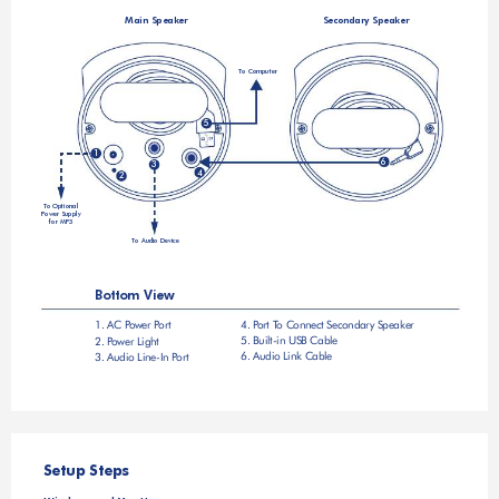
Main Speaker
Secondary Speaker
To
 Computer
5
1
6
3
4
2
To
 Optional
Power Supply
for MP3
To
 Audio Device
Bottom View
4. P
ort T
o Connect Secondary Speaker
1. AC P
ower P
ort
5. Built-in USB Cable
2. P
ower Light
6. Audio Link Cable
3. Audio Line-In P
ort
Setup Steps