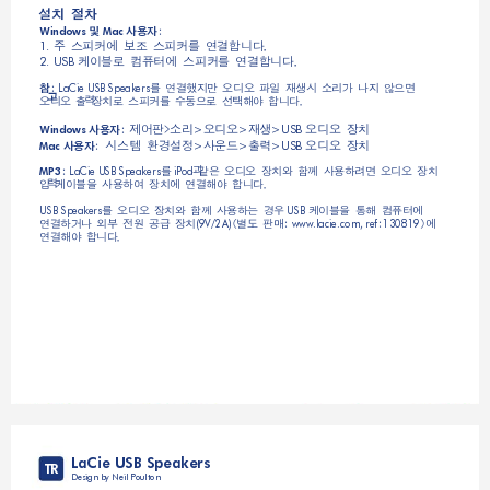
ৣು!஥౛
࣭
হଵஂ;
Windows 
 Mac 
௜!ก೟૫!஼!ก೟࡞!૶֩ฏ܏ܙ/
1. 
೩୴ࠨ!೤෵ോ૫!ก೟࡞!૶֩ฏ܏ܙ/
2. USB 
ౠֵ;
࡞!૶֩น௼ࡰ!ଊގଊ!ච୷!ஏ৏!ࡦթ!ڌ௼!શୠࢡ!
LaCie USB Speakers
ଊގଊ!ತࠜ!஍ುࠨ!ก೟࡞!ݝୠࠨ!ৡുฒો!ฏ܏ܙ/
஬૚ඣ?ࡦ
ଊގଊ
ஏ৏
ଊގଊ!஍ು
>
>
>USB 
হଵஂ;
Windows 
!
൙!็֮ৣப
হସރ
ತࠜ
ଊގଊ!஍ು
>
>
>USB 
হଵஂ;
Mac 
;
࡞
ׂ!ոୢ!ଊގଊ!஍ುଗ!ฎض!হଵฉࠛࢡ!ଊގଊ!஍ು!
 LaCie USB Speakers
 iPod
MP3
୼ࠜ!೩୴ୣ!হଵฉ૳!஍ು૫!૶֩ฒો!ฏ܏ܙ/
࡞!ଊގଊ!஍ುଗ!ฎض!হଵฉ܂!֮ଶ
೩୴ୣ!൩ฒ!೤෵ോ૫!
USB Speakers
 USB 
૶֩ฉ֍ڌ!ଦ!தୂ!׀؄!஍ು
)ݓ!ඣࡽ
;
;
*૫!
(9V/2A)
 www.lacie.com, ref
130819
૶֩ฒો!ฏ܏ܙ/
LaCie USB Speakers
TR
Design by Neil Poulton