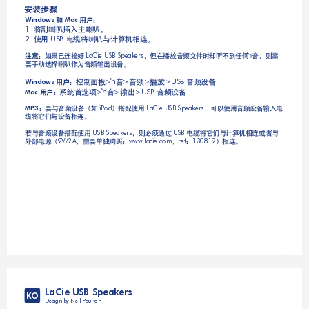
Ҿጎօየ
ᆩࢽǖ
ࢅ
Windows 
 Mac 
ޭચӔ֭෇ዷચӔă
1. 
๑ᆩ
ۉમચӔᇑ໙၎૶ă
2. 
 USB 
ጀᅪǖ
සࡕᅙ૶থࡻ
 LaCie USB Speakers
ǈڍሞխݣᅼೕ࿔้ඐདփڟඪࢆำᅼǈሶႴ
ᄲ๮ۯ჋ስચӔፕྺᅼೕ๼ยԢă
዆௬ӱ
ำᅼ
ᅼೕ
խݣ
ᅼೕยԢ
>
>
>
>USB 
ᆩࢽǖ
Windows 
ဣཥ๯჋ၜ
ำᅼ
๼
ᅼೕยԢ
>
>
>USB 
ᆩࢽǖ
Mac 
ǖ
ᄲᇑᅼೕยԢǄස
 iPod
ǅٲದ๑ᆩ
 LaCie USB Speakers
ǈᅜ๑ᆩᅼೕยԢ๼෇ۉ
MP3
મ໲்ᇑยԢ၎૶ă
ැᇑᅼೕยԢٲದ๑ᆩ
 USB Speakers
ǈሶՂႷཚࡗ
 USB 
ۉમ໲்ᇑ໙၎૶ኁᇑ
ྔևۉᇸǄ
9V/2A
ǈႴᄲڇ܀ࠔச
ǖ
www.lacie.com
ǈ
ref
ǖ
130819
ǅ၎૶ă
LaCie USB Speakers
KO
Design by Neil Poulton