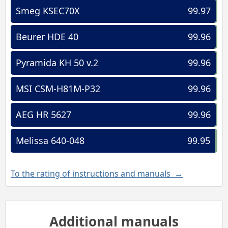
Smeg KSEC70X
99.97
Beurer HDE 40
99.96
Pyramida KH 50 v.2
99.96
MSI CSM-H81M-P32
99.96
AEG HR 5627
99.96
Melissa 640-048
99.95
To the rating of instructions and manuals →
Additional manuals