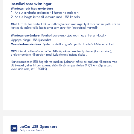
Installationsanvisningar
Windows- och Mac-användare:
1. Anslut andrahögtalaren till huvudhögtalaren.
2. Anslut högtalarna till datorn med USB-kabeln.
 Om du har anslutit LaCie USB-högtalarna men inget ljud hörs när en ljudfil spelas 
Obs!
kanske du måste välja högtalarna som enhet för ljudutsignal manuellt.
 Kontrollpanelen>Ljud och ljudenheter>Ljud>
Windows-användare:
Uppspelning>USB-ljudenhet
 Systeminställningar>Ljud>Utdata>USB-ljudenhet
Macintosh-användare:
 Om du vill använda LaCie USB-högtalarna med en ljudenhet (t.ex. en iPod), 
MP3:
ansluter du dem till enheten med ljudenhetens insignalskabel. 
När du använder USB-högtalarna med en ljudenhet måste de anslutas till datorn med 
USB-kabeln, eller till den externa strömförsörjningsenheten (9 V/2 A - säljs separat: 
www.lacie.com, ref: 130819).
LaCie USB Speakers
DA
Design by Neil Poulton