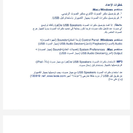
:MP3
130819 :ref ,www
.lacie.com: