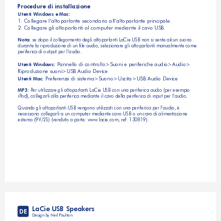
Procedure di installazione
Utenti Windows e Mac:
1. Collegare l’altoparlante secondario all’altoparlante principale.
2. Collegare gli altoparlanti al computer mediante il cavo USB.
 se dopo il collegamento degli altoparlanti LaCie USB non si sente alcun suono 
Nota:
durante la riproduzione di un file audio, selezionare gli altoparlanti manualmente come 
periferica di output per l’audio.
 Pannello di controllo>Suoni e periferiche audio>Audio>
Utenti Windows:
Riproduzione suoni>USB Audio Device
 Preferenze di sistema>Suono>Uscita>USB Audio Device
Utenti Mac:
 Per utilizzare gli altoparlanti LaCie USB con una periferica audio (per esempio 
MP3:
iPod), collegarli alla periferica mediante il cavo della periferica di input per l’audio. 
Quando gli altoparlanti USB vengono utilizzati con una periferica per l’audio, è 
necessario collegarli a un computer mediante cavo USB o un cavo di alimentazione 
esterno (9V/2S) (venduto a parte: www.lacie.com, ref: 130819).
LaCie USB Speakers
DE
Design by Neil Poulton