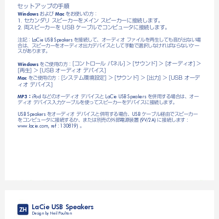
セットアップの手順
および
をお使いの方：
Windows 
 Mac 
セカンダリスピーカーをメインスピーカーに接続します。
1. 
両スピーカーをUSBケーブルでコンピュータに接続します。
2. 
注記：
を接続して、オーディオファイルを再生しても音が出ない場
LaCie USB Speakers 
合は、スピーカーをオーディオ出力デバイスとして手動で選択しなければならないケー
スがあります。
[コントロールパネル]>[サウンド]>[オーディオ]>
をご使用の方：
Windows 
[再生]>[USBオーディオデバイス]
[システム環境設定]>[サウンド]>[出力]>[USBオーデ
をご使用の方：
Mac 
ィオデバイス]
：
などのオーディオデバイスと
を併用する場合は、オー
iPod 
 LaCie USB Speakers 
MP3
ディオデバイス入力ケーブルを使ってスピーカーをデバイスに接続します。
をオーディオデバイスと併用する場合、
ケーブル経由でスピーカー
USB Speakers 
USB 
をコンピュータに接続するか、または別売の外部電源装置
に接続します:
 (9V/2A) 
:
。
www.lacie.com, ref 
130819)
LaCie USB Speakers
ZH
Design by Neil Poulton