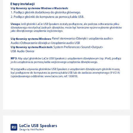
Etapy instalacji
Użytkownicy systemów Windows i Macintosh:
1. Podłącz głośnik dodatkowy do głośnika głównego.
2. Podłącz głośniki do komputera za pomocą kabla USB.
Uwaga:
 Jeśli głośniki LaCie USB Speakers zostały podłączone, ale podczas odtwarzania pliku 
dźwiękowego nie słychać żadnych dźwięków, może być konieczne ręczne wybranie głośników 
jako dźwiękowego urządzenia wyjściowego.
 Panel sterowania>Dźwięki i urządzenia audio>
Użytkownicy systemu Windows:
Audio>Odtwarzanie dźwięku>Urządzenie audio USB
 System Preferences>Sound>Output>
Użytkownicy systemu Macintosh:
USB Audio Device
MP3:
 Aby użyć głośników LaCie USB Speakers z urządzeniem dźwiękowym (np. iPod), podłącz 
je do urządzenia za pomocą kabla wejściowego urządzenia dźwiękowego. 
W przypadku używania głośników USB Speakers z urządzeniem dźwiękowym głośniki muszą 
być podłączone do komputera za pomocą kabla USB lub do zasilacza zewnętrznego (9V/2A) 
(sprzedawanego oddzielnie: www.lacie.com, ref: 130819).
LaCie USB Speakers
RU
Design by Neil Poulton