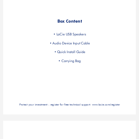
Box Content
• LaCie USB Speakers
• Audio Device Input Cable
• Quick Install Guide
• Carrying Bag
Protect your investment - register for free technical support: www
.lacie.com/register