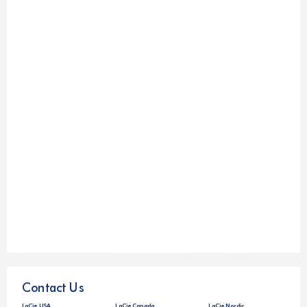
Contact Us
LaCie Nordic 
LaCie Canada
LaCie USA