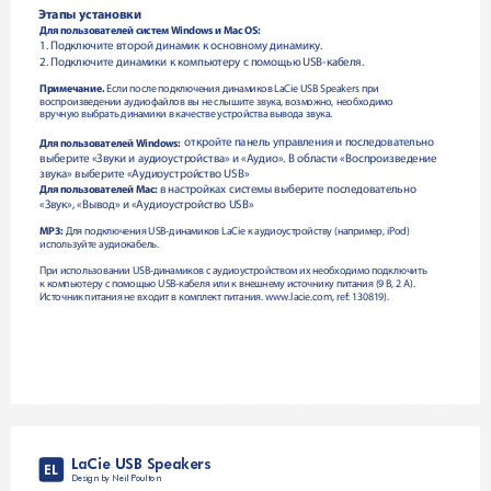
Этапы установки
Для пользователей систем Windows и Mac OS:
1. Подключите второй динамик к основному динамику.
2. Подключите динамики к компьютеру с помощью USB-кабеля.
Примечание.
 Если после подключения динамиков LaCie USB Speakers при 
воспроизведении аудиофайлов вы не слышите звука, возможно, необходимо 
вручную выбрать динамики в качестве устройства вывода звука.
 откройте панель управления и последовательно 
Для пользователей Windows:
выберите «Звуки и аудиоустройства» и «Аудио». В области «Воспроизведение 
звука» выберите «Аудиоустройство USB»
 в настройках системы выберите последовательно 
Для пользователей Mac:
«Звук», «Вывод» и «Аудиоустройство USB»
MP3:
 Для подключения USB-динамиков LaCie к аудиоустройству (например, iPod) 
используйте аудиокабель. 
При использовании USB-динамиков с аудиоустройством их необходимо подключить 
к компьютеру с помощью USB-кабеля или к внешнему источнику питания (9В, 2А). 
Источник питания не входит в комплект питания. www.lacie.com, ref: 130819).
LaCie USB Speakers
EL
Design by Neil Poulton