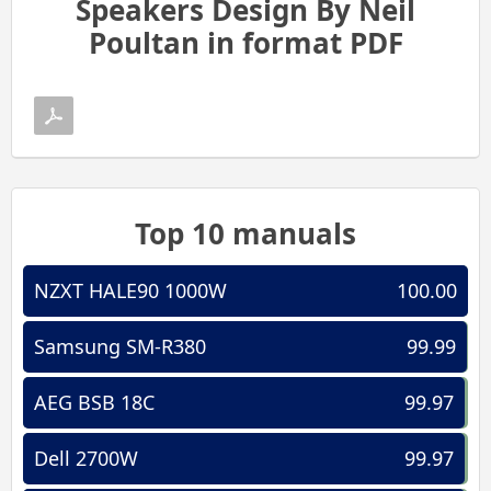
Speakers Design By Neil
Poultan in format PDF
Top 10 manuals
NZXT HALE90 1000W
100.00
Samsung SM-R380
99.99
AEG BSB 18C
99.97
Dell 2700W
99.97