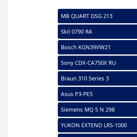
MB QUART DSG 213
Skil 0790 RA
Bosch KGN39VW21
Sony CDX-CA750X RU
Braun 310 Series 3
Asus P3-PE5
Siemens MQ 5 N 298
YUKON EXTEND LRS-1000