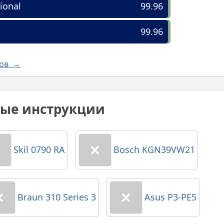
ional
99.96
99.96
лов →
ные инструкции
Skil 0790 RA
Bosch KGN39VW21
Braun 310 Series 3
Asus P3-PE5