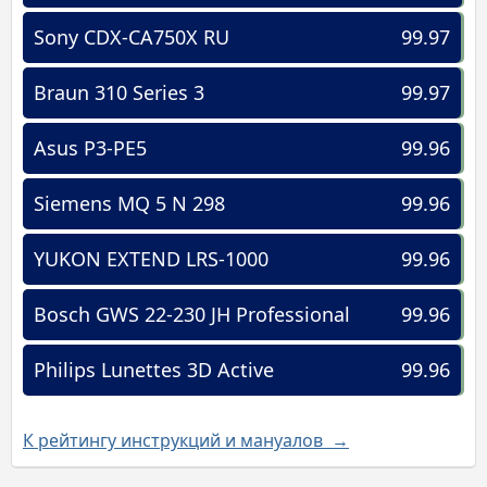
Sony CDX-CA750X RU
99.97
Braun 310 Series 3
99.97
Asus P3-PE5
99.96
Siemens MQ 5 N 298
99.96
YUKON EXTEND LRS-1000
99.96
Bosch GWS 22-230 JH Professional
99.96
Philips Lunettes 3D Active
99.96
К рейтингу инструкций и мануалов →