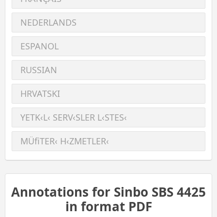
NEDERLANDS
ESPANOL
RUSSIAN
HRVATSKI
YETK‹L‹ SERV‹SLER L‹STES‹
MÜﬁTER‹ H‹ZMETLER‹
Annotations for Sinbo SBS 4425
in format PDF