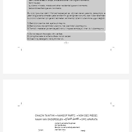
- staff kitchen areas in shops, offices and other working environments;
- farm houses;
- by clients in hotels, motels and other residential type environments;
- bed and breakfast type environments.
Bu ürün (çocuklar dahil ) fiziksel hassasiyeti az, zihinsel olarak yetersiz, deneyimsiz ve
yeterli bilgiye sahip olmadan yada kendilerinin güvenli¤inden sorumlu olan kiﬂiler tarafından
bu ürünü kullanmak için gerekli talimatlar verilmemiﬂ kiﬂilerin kullanımına uygun de¤ildir.
1.
 Baskülün üzerine ıslak ayakla çıkmayınız.
2.
 Baskülünüzü düz zeminde kullanınız, halı üzerinde kullanmayınız.
3.
 Temizlik maddeleriyle temizleyebilirsiniz, kimyasal temizleyici, tiner vb. kullanmayınız.
1.
 Do not step on the scale with wet feet.
2.
 Using the scale on a flat surface, not on carpet.
3.
 Clean it by detergent, not by thinner oil.
- 1 -
C‹HAZIN TANITIMI • NAME OF PARTS  • NOM DES PIÈCES
NAAM VAN ONDERDELEN • 
 • OPIS APARATA
Açma/Ayarlama Dü¤mesi
On/Set Button
Bouton ouverture/adjustement
Aan/Set knop
Yukarı
Aﬂa¤ı
Up