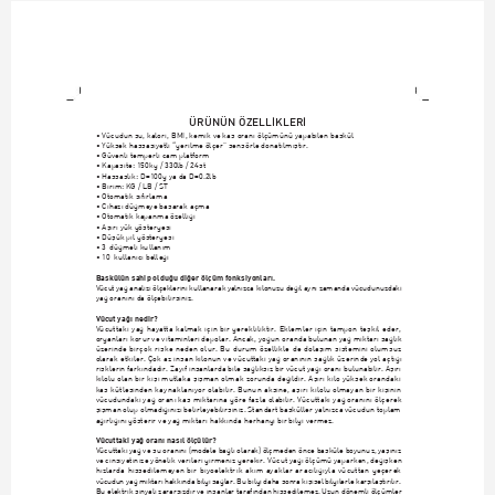
ÜRÜNÜN ÖZELL‹KLER‹
• Vücudun su, kalori, BMI, kemik ve kas oranı ölçümünü yapabilen baskül
• Yüksek hassasiyetli “gerilme ölçer” sensörle donatılmıﬂtır.
• Güvenli temperli cam platform
• Kapasite: 150kg / 330lb / 24st
• Hassaslık: D=100g ya da D=0.2lb
• Birim: KG / LB / ST
• Otomatik sıfırlama
• Cihazı dü¤meye basarak açma
• Otomatik kapanma özelli¤i
• Aﬂırı yük göstergesi
• Düﬂük pil göstergesi
• 3-dü¤meli kullanım
• 10-kullanıcı belle¤i
Baskülün sahip oldu¤u di¤er ölçüm fonksiyonlar›.
Vücut ya¤ analizi ölçeklerini kullanarak yaln›zca kilonuzu de¤il ayn› zamanda vücudunuzdaki
ya¤ oran›n› da ölçebilirsiniz.
Vücut ya¤› nedir?
Vücuttaki ya¤ hayatta kalmak için bir gerekliliktir. Eklemler için tampon teﬂkil eder,
organlar› korur ve vitaminleri depolar. Ancak, yo¤un oranda bulunan ya¤ miktar› sa¤l›k
üzerinde birçok riske neden olur. Bu durum özellikle de dolaﬂ›m sistemini olumsuz
olarak etkiler. Çok az insan kilonun ve vücuttaki ya¤ oran›n›n sa¤l›k üzerinde yol açt›¤›
risklerin fark›ndad›r. Zay›f insanlarda bile sa¤l›ks›z bir vücut ya¤› oran› bulunabilir. Aﬂ›r›
kilolu olan bir kiﬂi mutlaka ﬂiﬂman olmak zorunda de¤ildir. Aﬂ›r› kilo yüksek orandaki
kas kütlesinden kaynaklan›yor olabilir. Bunun aksine, aﬂ›r› kilolu olmayan bir kiﬂinin
vücudundaki ya¤ oran› kas miktar›na göre fazla olabilir. Vücuttaki ya¤ oran›n› ölçerek
ﬂiﬂman olup olmad›¤›n›z› belirleyebilirsiniz. Standart basküller yaln›zca vücudun toplam
a¤›rl›¤›n› gösterir ve ya¤ miktar› hakk›nda herhangi bir bilgi vermez.
Vücuttaki ya¤ oran› nas›l ölçülür?
Vücuttaki ya¤ ve su oran›n› (modele ba¤l› olarak) ölçmeden önce basküle boyunuz, yaﬂ›n›z
ve cinsiyetinize yönelik verileri girmeniz gerekir. Vücut ya¤› ölçümü yaparken, de¤iﬂken
h›zlarda hissedilemeyen bir biyoelektrik ak›m ayaklar arac›l›¤›yla vücuttan geçerek
vücudun ya¤ miktar› hakk›nda bilgi sa¤lar. Bu bilgi daha sonra kiﬂisel bilgilerle karﬂ›laﬂt›r›l›r.
Bu elektrik sinyali zarars›zd›r ve insanlar taraf›ndan hissedilemez. Uzun dönemli ölçümler