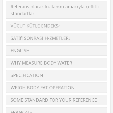
Referans olarak kullan›m amac›yla çeﬂitli
standartlar
VÜCUT KÜTLE ENDEKS‹
SATIﬁ SONRASI H‹ZMETLER‹
ENGLISH
WHY MEASURE BODY WATER
SPECIFICATION
WEIGH BODY FAT OPERATION
SOME STANDARD FOR YOUR REFERENCE
FRANÇAIS