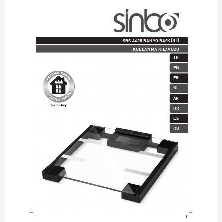
SBS 4425 BANYO BASKÜLÜ
KULLANMA KILAVUZU
TR
EN
FR
NL
AR
HR
ES
RU