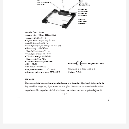
Down
Bouton 
jusqu'à
Vers le bas
Opnemen
Beneden knop
LCD Ekran
LCD Display
LCD Ecran
LCD Zaslon
Platform
Plateforma
Platforma
TEKN‹K ÖZELL‹KLER
• Azami yük : 150kg / 330lb / 24st
• Asgari yük: 5kg / 11lb
• A¤›rl›k hassasl›¤›: 0.1kg / 0.2lb
• A¤›rl›k birimi: kg / lb / st
• Vücut ya¤› için yaﬂ aral›¤›: 10~100 yaﬂ
• Boy aral›¤›: 100~240cm
• Uzunluk birimi: cm/ft—in
• Vücut ya¤ aral›¤›: %5~%70
• Vücut su aral›¤›: %35~%80
• Kas aral›¤›: 8kg~70kg
• Vücut kemik aral›¤›: %5~%50
Bu cihaz            kalite belgesine haizdir.
• BMI : 10~70
• BMR: 500~4000KCAL
EN 61000-6-1, EN 61000-6-3
• Depolama ortam›: T-10˚C~50˚C
• Önerilen çal›ﬂma ortam›: T5˚C~35˚C
Made in
 P.R.C.
D‹KKAT!!
Ürünün üzerinde bulunan iﬂaretlemelerde veya ürünle verilen di¤e
r bas›l› dökümanlarda
beyan edilen de¤erler, ilgili standartlara göre lab
o
ratuar ortam›nda elde edilen
de¤erlerdir.Bu de¤erler, ürünün kullan›m ve ortam ﬂartlar›na gör
e de¤iﬂebilir.
- 2 -