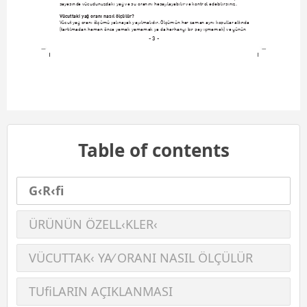
sayesinde vücudunuzdaki ya¤ ve su oran›n› hesaplayabilir ve kontrol edebilirsiniz.
Vücuttaki ya¤ oran› nas›l ölçülür?
Vücut ya¤ oran› ölçümü yal›nayak yap›lmal›d›r. Ölçümün her zaman ayn› koﬂullar alt›nda
(tart›lmadan hemen önce yemek yememek ya da herhangi bir ﬂey içmemek) ve günün
- 3 -
Table of contents
G‹R‹ﬁ
ÜRÜNÜN ÖZELL‹KLER‹
VÜCUTTAK‹ YA⁄ ORANI NASIL ÖLÇÜLÜR
TUﬁLARIN AÇIKLANMASI