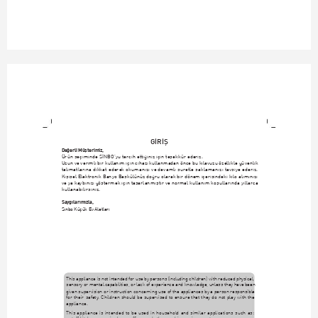
G‹R‹ﬁ
De¤erli Müﬂterimiz,
Ürün seçiminde S‹NBO'yu tercih etti¤iniz için teﬂekkür ederiz.
Uzun ve verimli bir kullan›m için cihaz› kullanmadan önce bu k›lavuzu özellikle güvenlik
talimatlar›na dikkat ederek okuman›z› ve devaml› suretle saklaman›z› tavsiye ederiz.
Kiﬂisel Elektronik Banyo Baskülünüz do¤ru olarak bir dönem içerisindeki kilo al›m›n›z›
ve ya kayb›n›z› göstermek için tasarlanm›ﬂt›r ve normal kullan›m koﬂullar›nda y›llarca
kullanabilirsiniz.
Sayg›lar›m›zla,
Sinbo Küçük Ev Aletleri
This appliance is not intended for use by persons (including children) with reduced physical,
sensory or mental capabilities, or lack of experience and knowledge, unless they have been
given supervision or instruction concerning use of the appliances by a person responsible
for their safety. Children should be supervised to ensure that they do not play with the
appliance.
This appliance is intended to be used in household and similar applications such as: