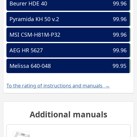
Beurer HDE 40
99.96
Pyramida KH 50 v.2
99.96
MSI CSM-H81M-P32
99.96
AEG HR 5627
99.96
Melissa 640-048
99.95
To the rating of instructions and manuals →
Additional manuals