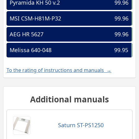
Pyramida KH 50 v.2
99.96
MSI CSM-H81M-P32
99.96
AEG HR 5627
99.96
Melissa 640-048
99.95
To the rating of instructions and manuals →
Additional manuals
Saturn ST-PS1250