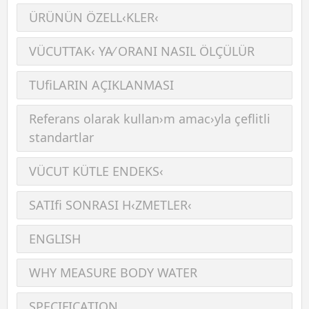
ÜRÜNÜN ÖZELL‹KLER‹
VÜCUTTAK‹ YA⁄ ORANI NASIL ÖLÇÜLÜR
TUﬁLARIN AÇIKLANMASI
Referans olarak kullan›m amac›yla çeﬂitli
standartlar
VÜCUT KÜTLE ENDEKS‹
SATIﬁ SONRASI H‹ZMETLER‹
ENGLISH
WHY MEASURE BODY WATER
SPECIFICATION