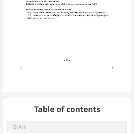
stopala nalaze izmed
¯
u ˇ
cetiri taˇ
cke).
3.Stanje:
 U sluˇ
caju slabe baterije na LCD zaslonu pojavi´
ce se poruka “LO”!
PRAVILNO ZBRINJAVANJE STARIH URE–
DAJA
I vi moˇ
zete pomo´
ci u zaˇ
stiti ˇ
zivotnog okoliˇ
sa! Molimo vas da se pridrˇ
zavate 
lokalnih propisa i ured
¯
enja: stare elektriˇ
cne ured
¯
aje predajte u odgovaraju´
ce
centre za recikliranje.
- 50 -
Table of contents
G‹R‹ﬁ