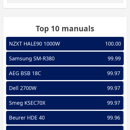
Top 10 manuals
NZXT HALE90 1000W
100.00
Samsung SM-R380
99.99
AEG BSB 18C
99.97
Dell 2700W
99.97
Smeg KSEC70X
99.97
Beurer HDE 40
99.96