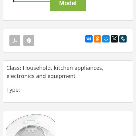
Class: Household, kitchen appliances,
electronics and equipment
Type: