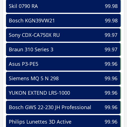
Skil 0790 RA
99.98
Bosch KGN39VW21
99.98
Sony CDX-CA750X RU
99.97
Braun 310 Series 3
99.97
Asus P3-PE5
99.96
Siemens MQ 5 N 298
99.96
YUKON EXTEND LRS-1000
99.96
Bosch GWS 22-230 JH Professional
99.96
Philips Lunettes 3D Active
99.96