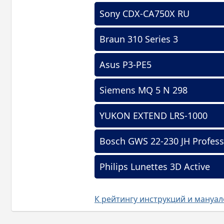
Sony CDX-CA750X RU
Braun 310 Series 3
Asus P3-PE5
Siemens MQ 5 N 298
YUKON EXTEND LRS-1000
Bosch GWS 22-230 JH Profess
Philips Lunettes 3D Active
К рейтингу инструкций и мануа