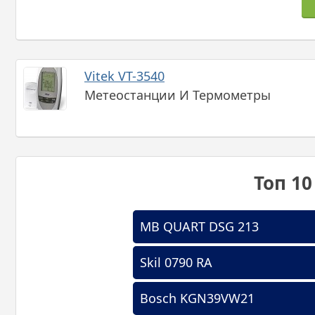
Vitek VT-3540
Метеостанции И Термометры
Топ 1
MB QUART DSG 213
Skil 0790 RA
Bosch KGN39VW21