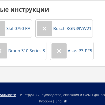
ные инструкции
Skil 0790 RA
Bosch KGN39VW21
Braun 310 Series 3
Asus P3-PE5
иальности
| Инструкции, руководства, описания и схемы для вс
Русский |
English