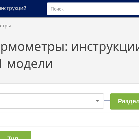
инструкций
метры
ермометры: инструкци
1 модели