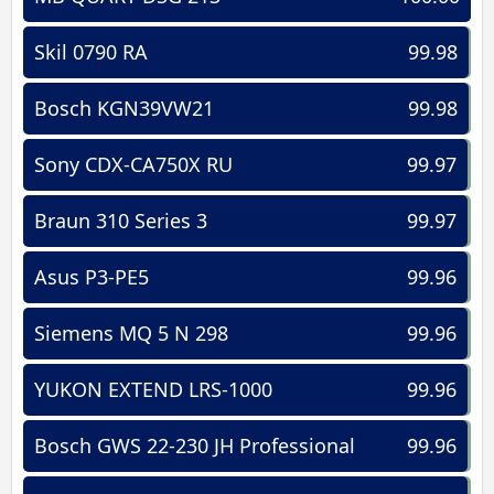
Skil 0790 RA
99.98
Bosch KGN39VW21
99.98
Sony CDX-CA750X RU
99.97
Braun 310 Series 3
99.97
Asus P3-PE5
99.96
Siemens MQ 5 N 298
99.96
YUKON EXTEND LRS-1000
99.96
Bosch GWS 22-230 JH Professional
99.96