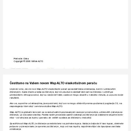
Printed in China
TO 
Copyright © 2006  Nilfisk-AL
Čestitamo na 
V
ašem no
vom 
W
ap 
AL
TO visok
otlačnom peraču
Uvjereni smo, da će novi 
W
ap 
AL
T
O visokotlačni perač opravdati 
V
aša očekivanja, brzim i učinko
vitim 
čišćenjem. Sada imate uređaj za čišćenje, k
oji će ubuduće olakšati 
V
aš rad na čišćenju i učiniti ga 
učinko
vitijim. Mnogi poslovi, k
oji su ranije bili teški, sada se mogu obaviti u nek
oliko minuta, a uz puno bolje 
rezultate.
Ako se, suprotno očekiv
anjima, jav
e problemi, koji se ne mogu otkloniti prema uputama iz poglavlja 7
.0, na 
raspolaganju 
Vam st
oji  ser
visna služba 
W
ap 
AL
T
O.
W
ap 
AL
TO je globalni k
oncern sa sveobuhv
atnim poznav
anjem razvoja i proizvodnje, učink
ovitih rješenja za 
čišćenje, uz očuvanje ok
oliša. Paleta naših proizv
oda sadr
ži rješenja za čišćenje za odabrane skupine k
oris-
nika – od strojev
a za kućnu uporabu do velikih susta
va za čišćenje u industriji.
Speciﬁ
 čnost 
W
ap 
AL
T
O je čišćenje usredotočeno na potrebe kupca. Naša je želja da 
V
i kao kupac, st
eknete 
potpuno uvjerenje kako je oprema za čišćenje , k
oju od nas kupite, najučink
ovitija i da ispunjav
a sv
a 
V
aša 
očekivanja.