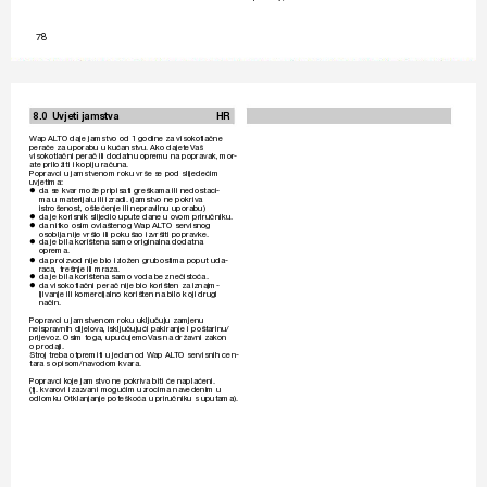
78
8.0 Uvjeti 
jamstva 
HR
W
ap AL
TO daje jamstvo od 1 godine za visok
otlačne 
perače za uporabu u kućanstvu. Ako dajete 
V
aš 
visokotlačni perač ili dodatnu opr
emu na popravak, mor
-
ate priložiti i kopiju računa.
P
opravci u jamstv
enom roku vrše se pod slijedećim 
uvjetima:
da se kvar mož
e pripisati greškama ili nedostaci-

ma u materijalu ili izradi. (jamstvo ne pokriva 
istrošenost, oštećenje ili nepra
vilnu uporabu)
da je korisnik slijedio upute dane u ov
om prir
učniku.

da nitko osim o
vlaštenog 
W
ap AL
TO servisnog 

osoblja nije vršio ili pokušao izvršiti popravk
e.
da je bila korištena samo originalna dodatna 

oprema.
da proizv
od nije bio izložen grubostima poput uda-

raca, trešnje ili mraza.
da je bila korištena samo voda bez nečistoća.

da visokotlačni perač nije bio k
orišten za iznajm-

ljivanje ili k
omercijalno korišten na bilo koji drugi 
način.
P
opravci u jamstv
enom roku uključuju zamjenu 
neispravnih dijelo
va, isključujući pakiranje i poštarinu/
prijevoz. Osim toga, upućujemo 
V
as na dr
ža
vni zakon 
o prodaji.
Stroj tr
eba otpremiti u jedan od 
W
ap AL
TO servisnih cen-
tara s opisom/nav
odom kvara.
P
opravci k
oje jamstvo ne pokriva biti će naplaćeni. 
(tj. kvar
ovi izazvani mogućim uzr
ocima navedenim u 
odlomku Otklanjanje poteškoća u priručniku s uputama).