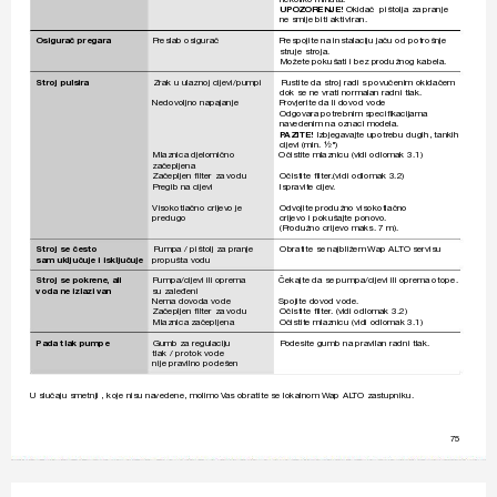
UPOZORENJE! 
Okidač  pištolja za pranje  
ne smije biti aktiviran.
Osigurač pregara
Pr
eslab osigurač 
Pr
espojite na instalaciju jaču od potrošnje  
struje 
stroja. 
Možete pokušati i bez pr
odužnog kabela.
Stroj pulsira
Zrak u ulaznoj cijevi/pumpi 
Pustite da str
oj radi s povučenim okidačem 
dok se ne vrati normalan radni tlak.
Nedov
oljno napajanje  
P
ro
vjerite da li dovod vode 
Odgov
ara potrebnim speciﬁ
 kacijama 
nav
edenim na oznaci modela.
P
AZITE!
 Izbjegavajte upotr
ebu dugih, tankih  
cijevi 
(min. 
½")
Mlaznica djelomično  
Očistite mlaznicu (vidi odlomak 3.1)
 začepljena 
 Začepljen 
ﬁ
 lter za vodu 
Očistite ﬁ
 lter
.(vidi odlomak 3.2)
Pr
egib na cijevi 
Ispravite cije
v
.
Visokotlačno crijev
o je  
Odvojite pr
odužno visokotlačno 
predugo 
crijevo i pokušajte pono
vo
. 
(Pr
odužno crijevo maks. 7 m).
Stroj se često
Pumpa / pištolj za pranje 
Obratite se najbližem 
W
ap AL
TO servisu
sam uključuje i isključuje
 propušta 
vodu
Stroj se pokr
ene, ali  
P
umpa/cijevi ili oprema 
Čekajte da se pumpa/cijevi ili opr
ema otope.
voda ne izlazi v
an
su zaleđeni
Nema dov
oda vode  
Spojite dov
od vode.
 Začepljen 
ﬁ
 lter za vodu 
Očistite ﬁ
 lter
. (vidi odlomak 3.2)
Mlaznica začepljena 
Očistite mlaznicu (vidi odlomak 3.1)
Pada tlak pumpe
Gumb za regulaciju  
P
odesite gumb na pravilan radni tlak.
tlak / protok v
ode
nije pravilno podešen
U slučaju smetnji , koje nisu na
vedene, molimo 
V
as obratite se lokalnom 
W
ap AL
TO zastupniku.
75