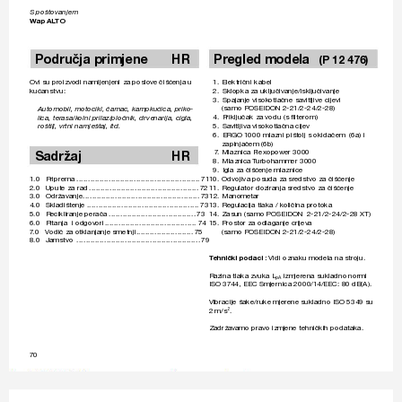
S pošto
vanjem
W
ap AL
TO 
P
odr
učja primjene 
HR
Pr
egled modela 
 (P 12 47
6)
Ovi su pr
oizvodi namijenjeni za poslov
e čišćenja u 
 1. 
Električni 
kabel
kućanstvu:
2. 
Sklopka za uključiv
anje/isključivanje
3. 
Spajanje visok
otlačne savitljive cije
vi 
(samo POSEIDON 2-21/2-24/2-28)
Automobil, mot
ocikl, čamac, kampkućica, priko-
4. 
P
riključak za vodu (s ﬁ
 lterom)
lica, terasa/k
olni prilaz/pločnik, dr
venarija, cigla, 
5. 
Sa
vitljiva visokotlačna cije
v
roštilj, vrtni namještaj, itd.
6. 
ERGO 1
0
0
0 mlazni pištolj s okidačem  (6a) i 
zapinjačem (6b) 
Sadr
žaj HR
7
. 
Mlaznica Flexopo
wer 30
00 
 8. 
Mlaznica 
T
urbohammer 
300
0 
9. 
Igla za čišćenje mlaznice
1.0 Priprema 
......................................................
71
1
0. 
Odvojiva posuda za sr
edstvo za čišćenje
2.0 
Upute za rad 
................................................
72
1
1. 
Regulator doziranja sredstvo za čišćenje
3.0 Održavanje 
...................................................
73
 1
2. 
Manometar
4.0 Skladištenje 
.................................................
73
1
3. 
Regulacija tlaka / količina protoka
5.0 Recikliranje 
perača 
......................................
73
1
4. 
Zasun (samo POSEIDON  2-21/2-24/2-28 XT)
6.0 
Pitanja  i odgov
ori 
........................................
7
4
1
5. 
Prostor za odlaganje crijev
a
7
.0 
V
odič za otklanjanje smetnji 
.........................
75
(samo POSEIDON 2-21/2-24/2-28)
8.0 Jamstv
o 
......................................................
79
T
ehnič
ki podaci : 
Vidi oznaku modela na stroju.
Razina tlaka zvuka L
 izmjerena sukladno normi 
pA
ISO 37
44, EEC Smjer
nica 200
0/1
4/EEC: 80 dB(A).
Vibracije šake/ruke mjer
ene sukladno ISO 5349 su 
2 m/s
. 
2
Zadržavamo pra
vo izmjene tehničkih podataka.
70