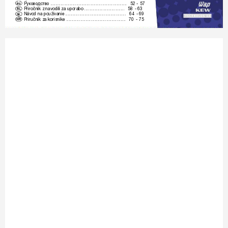
 ........................................................... 
52 
- 
57
Руководств
о
RU
Priročnik z na
vodili za uporabo 
............................... 
58 
- 63
Náv
od na používanie 
............................................... 
64 
- 69
SK
Priručnik za korisnike 
.............................................. 
70 
- 75