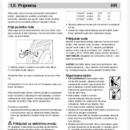
 1
.0 
Pr
ipr
ema 
HR
Prije nego što prvi puta pokrenete visok
otlačni 
1,0 mm² 
maks.  
1
2,5  
m 
perač, savjetujemo
, pažljivo pr
očitajte ovaj 
1,5 mm² 
maks.  
20  
m
prir
učnik. Slijedite s
ve upute, kako biste umanjili 
2,5 mm² 
maks.  
30  
m
opasnost od povr
eda prilikom uporabe stroja.
• 
Spojevi kablo
va moraju biti na suhom i podignuti 
Prije početka rada
od tla.
Prije nego prvi puta pokrenete s
voj novi str
oj, mor
-
• 
Uvijek do kraja razmotajte produžni kabel, kako 
ate postaviti držač mlaznice. On je pričvršćen iznad 
biste spriječili toplinsko oštećenje istoga.
ručke za prenošenje.
Priključak vode
Spojite visokotlačni perač crijev
om na dovod v
ode 
(maks. tlak ulazne vode 1
0 bara - temperatura 
ulazne vode maks. 60°C). Mož
ete upotrijebiti 
obično vr
tno crijev
o promjera 1/2", duljine min. 5 
1
m i maks. 25 m. Pričvrstite crijevo brzom spojk
om. 
2
NAPOMENA:
 Spajanje na vodo
vodnu mrežu – suk-
ladno propisima.
V
AŽNO! 
K
or
istite samo v
odu bez nečistoća. Ako 
1. 
Stavite držač u udubinu na ručki (vidi sliku).
postoji opasnost , da u ulaznoj vodi bude pijeska 
2. 
Učvrstite držač vijkom.
(tj. iz 
V
ašeg bunara), treba ugraditi dodatni ﬁ
 lter
.
Sigurnosne mjere
P
ostavite ﬁ
 lter za v
odu i priključak za dovod vode 
(4).
• 
UPOZORENJE!
 Visokotlačni 
mlaz 
može biti opasan. Nikada nemojte 
Posta
vite ručku na 
usmjerav
ati vodeni mlaz prema dru-
POSEIDON 2-21/2-24/2-28 XT
: 
kolut za crijev
o.
gim osobama, kućnim ljubimcima, 
električnoj opremi pod naponom, 
Prije uključivanja str
oja, molimo pažljivo pregledate 
niti na sam stroj.
ima li na njemu oštećenja ili nedostataka. Uočite li 
• 
Ruko
vatelj i sv
atko u blizini 
oštećenja ili nedostatke, nemojte uključiv
ati stroj i 
mjesta čišćenja treba poduz
eti 
obratite se 
V
ašem W
ap AL
TO zastupniku.
mjere zaštite od udar
ca krhotinama 
odbačene, tijekom postupka. 
Tije-
kom rada nosite zaštitne naočale.
Posebno pro
vjerite:
• 
Izolacija električnog kabela mora biti neoštećena 
• 
Nikada ne pokušav
ajte čistiti odjeću ili obuću na 
i bez pukotina. Ak
o je električni kabel oštećen, 
sebi ili na drugim osobama.
mora ga zamijeniti ovlašteni 
W
ap AL
TO zastup-
• 
Nemojte dopustiti da strojem upravljaju djeca ili 
nik.
ljudi, koji nisu pr
očitali prir
učnik s uputama za 
rad strojem.
Priključak na elektr
ičnu mr
ežu
• 
Nikada nemojte koristiti stroj u okruženju, gdje 
Pri spajanju visokotlačnog perača na električnu 
postoji opasnost od eksplozije. U slučaju sumn-
instalaciju treba obratiti pažnju na slijedeće:
je, obratite se lokalnim nadležnim službama.