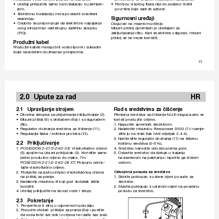
• 
Uređaj priključite samo na instalaciju s uzemljen-
• 
P
omoću visokog tlaka nije dozvoljeno čistiti 
jem.
površine k
oje sadrže azbest.
• 
Električnu instalaciju mora postaviti ovlašteni 
Sigurnosni uređaji
električar
.
• 
Osobito se preporučuje da električno napajanje 
Osigurač na mlaznom pištolju
ov
og stroja ima i nadstrujnu zaštitnu sklopku 
Mlazni pištolj opremljen je ur
eđajem za 
(FID).
zaključav
anje (6b). Kad se aktivira osigurač, mlazni 
pištolj se ne može k
oristiti. 
Produžni kabel
Pr
odužni kabeli moraju biti vodootporni i sukladni 
dolje nav
edenim dužinama i presjecima.
71
 2.0 
Upute 
za 
rad 
HR
2.1 Upravljanje 
strojem
Rad s sredstvima za čišćenje
• 
Okretna sklopka za uključivanje/isključiv
anje (2).
Primjena sredstv
a za čišćenje NIJE moguća ako se 
• 
Mlazni pištolj (6) s okidačem (6a) i s osiguračem 
koristi produžno crijev
o.
(6b). 
1. 
Napunite spremnik sr
edstvom.
• 
Regulator doziranja sredstva za čišćenje (1
1).
2. 
Nataknite mlaznicu Flex
opow
er 30
0
0 (7) i namje-
• 
Regulacija tlaka / količina protoka (1
3).
stite ju na niski tlak (vidi odjeljak 2.4.4).
3. 
Namjestite regulator doziranja (1
1) na željenu 
2.2 Priključi
v
anje
količinu sr
edstva (0-5%).
1. 
Visokotlačno crijev
o 
4. 
Sredstv
o nanosite odozdo prema gore.
POSEIDON 2-21/2-24/2-28: 
(5) spojite na izlazni priključak (3). Koristite samo 
5. 
Ostavite sr
edstvo da djeluje u trajanju 
jedno produžno crijev
o do maks. 7m.
naznačenom na pakiranju i isperite ga čistom 
 Potpuno odmo-
vodom.
POSEIDON 2-21/2-24/2-28 XT
:
tajte visokotlačno crijev
o.
2. 
P
ostavite nazuvicu (niplu) visok
otlačnog cr
ije
va 
Odvojena posuda za sr
edstvo
na pištolj za pranje.
1. 
Skinite poklopac s usisne cijevi posude za 
3. 
Nataknite mlaznicu ili koji god dodatak ž
elite 
sredstv
o.
koristiti.
2. 
Stavite poklopac s usisnom cije
vi na posebnu 
4. 
Uređaj priključite na dov
od vode i struje.
posudu za sredstv
o.
2.3 Pokr
etanje
1. 
Pr
ovjerite je li stroj u uspravnom položaju.
2. 
P
ovucite okidač  pištolja za pranje (6a) i pustite 
da voda teče s
ve dok iz crijeva ne izađe sa
v zrak.