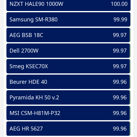
NZXT HALE90 1000W
100.00
Samsung SM-R380
99.99
AEG BSB 18C
99.97
Dell 2700W
99.97
Smeg KSEC70X
99.97
Beurer HDE 40
99.96
Pyramida KH 50 v.2
99.96
MSI CSM-H81M-P32
99.96
AEG HR 5627
99.96