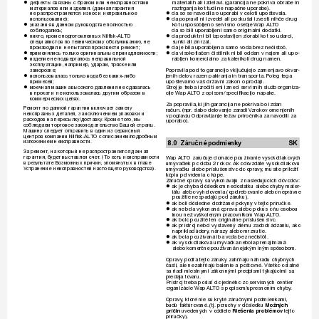
materialih ali izdelavi. (garancija ne pokriva obrabe in 
дефекты связаны с браком или неисправностями 

raztrganja k
ot tudi ne napačne uporabe).
материалов или из
делия. (данная г
арантия 
da so se navodila o uporabi v celoti upošte
vala. 

не распространяет
ся  износ и неправильное 
da popravil ni izvedel ali poskušal izv
esti nihče drug 
использов
ание);

kot usposobljeno servisno osebje 
Wap AL
TO
указания в данном руководстве по
лностью 

da so bili uporabljeni samo or
iginalni dodatki.
соблю
дались;
da produkt ni bil izpostavljen zlorabi k
ot so udarci, 
 никто, 
кроме 
подг
отов
ленных 
Nilﬁ
sk-AL
TO 


sunki ali zmrzal. 
специалистов по те
хническому обслуживанию, не 
da je bila uporabljena samo voda brez nečistoč.

производил и не пыт
ался произвести ремонт;
da visokotlačen čistilnik ni bil oddan v najem ali upo-

применялись только оригинальные принадлежности;

rabljen komer
cialno za katerikoli drug namen. 
изде
лие не подверг
алось неправильной 

эксплуатации, например, у
дарам, тряске или 
P
opravila pod to garancijo vključujejo zamenjav
o okvar
-
заморозке;
jenih delov
, razen pakiranja in transpor
ta. P
oleg tega 
использовалась т
олько во
да без каких-либо 

upoštev
amo vaš državni zakon o pr
odaji.
примесей;
Stroj je tr
eba izročiti eni izmed servisnih služb organiza-
моечная машина высокого дав
ления не сдавалась 

cije 
W
ap AL
TO z opisom/speciﬁ
 kacijo 
napak
e. 
в прокат и не использов
алась другим образом в 
коммерческих це
лях.
Za popravila, ki jih garancija ne pokriva bo izdan 
Р
емонт по данной гарантии включае
т замену 
račun. (npr
. slabo delovanje zaradi 
Vzroko
v omenjenih 
неисправных дет
алей, за исключением упаковки и 
v poglavju Odpra
vljanje težav priročnika za nav
odili za 
расходов на пересылку/доставку
. Кроме того, мы 
uporabo).
соблю
даем торгов
ое законодат
ельство Вашей страны. 
Машину следуе
т отправить в о
дин из сервисный 
центров компании Nilﬁ
 sk-AL
TO с описанием/подробным 
изложением неисправности.
8.0 Záručné 
podmienky 
SK
За ремонт
, на который не распространяе
тся данная 
W
ap AL
TO
гарантия, б
уде
т выстав
лен счет
. (Т
о есть неисправности 
 zaru
uje domáce používanie vysok
otlakových 
č
в резу
ль
тате Возмо
жных причин, упомянутых в главе 
umýva
iek po dob
u 2 rokov
. Ak odo
vzdáte vysokotlako
vú 
č
У
странение неисправностей настоящ
его руково
дства). 
umýva
ku alebo príslušenstv
o do opravy
, musíte priloži
č
ť
kópiu potvrdenia o kúpe.
Záru
né opravy sa vyk
onávajú z nasledujúcich dôvodo
v:
č
ak je chyba dôsledk
om nedostatku alebo chyb
y mater-

iálu alebo vyhotov
enia (opotrebovanie alebo neprávne 
použitie nespadajú pod záruku).
ak boli dôsledne dodržané pokyny v tejto príru

čke. 
ak nebola vykonaná opra
va alebo pokus o 

ňu osobou 
W
ap AL
TO
. 
inou než vyškoleným pracovníkom 
ak bolo použité len originálne príslušenstvo
.

ak prístroj nebol vystav
ený zlému zaobchádzaniu, ako 

napríklad údery
, nárazy alebo mrznutie.
ak bola používaná iba v
oda bez ne

čistôt. 
 ak 
vysokotlak
ová 
umýva

čka nebola prenajímaná 
alebo komerčne používaná nejakým iným spôsobom. 
Opravy pod
a tejto záruky zah
ajú náhradu ch
ybných 
ľ
ŕň
astí, ale nezah
ajú balenie a poštovné.
 Všetk
o ostatné 
č
ŕň
sa riadi miestnymi zákonnými predpismi týkajúcimi sa 
predaja tov
aru. 
Prístroj treba posla
 do jedného zo servisných centier 
ť
W
ap AL
TO
organizácie 
 s popisom/upresnením ch
yby
. 
Opravy
, ktoré nie sú kr
yté záru
nými podmienkami, 
č
budú f
aktúrov
ané.
 (tj.
 poruchy v dôsledku 
Možných 
prí
in
 uvedených v oddiele 
Riešenia pr
oblémov
 tejto 
č
príru
ky).
č