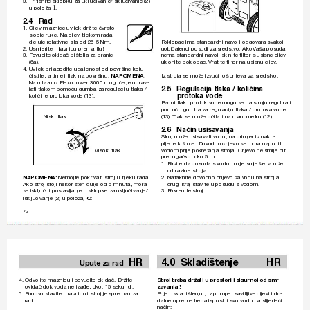
3. 
Pritisnite sklopku za uključivanje/isključiv
anje (2) 
u položaj 
.
I
2.4 Rad
1. 
Cijev mlaznice uvijek držite čvrsto 
s obje ruke. Na cijev tijek
om rada 
djeluje relativne sila od 26,5 Nm.
P
oklopac ima standardni nav
oj i odgov
ara svak
oj 
2. 
Usmjerite mlaznicu prema tlu!
uobičajenoj posudi za sredstv
o. Ak
o 
V
aša posuda 
3. 
P
ovucite okidač pištolja za pranje 
nema standardni na
voj, skinite ﬁ
 lter s usisne cije
vi i 
(6a).
uklonite poklopac. 
Vratite ﬁ
 lter na usisnu cijev
.
4. 
Uvijek prilagodite udaljenost od površine koju 
Iz stroja se mož
e izvući još crijeva za sredstv
o.
čistite, a time i tlak na površinu. 
NAPOMENA: 
Na mlaznici Flex
opower 300
0 moguće je upra
vl-
2.5 
Regulacija tlaka / količina 
jati tlakom pomoću gumba za r
egulaciju tlaka / 
 protoka 
vode
količine pr
otoka vode (1
3).
Radni tlak i protok v
ode mogu se na stroju regulirati 
pomoću gumba za regulaciju tlaka / pr
otoka vode 
Niski tlak
(1
3). 
Tlak se može očitati na manometru (1
2).
2.6 Način 
usisavanja
Stroj mož
e usisavati v
odu, na primjer iz naku-
pljene kišnice. Dov
odno crijevo se mora napuniti 
Visoki tlak
vodom prije pokretanja str
oja. Crijevo ne smije biti 
predugačk
o, ok
o 5 m.
1. 
P
azite da posuda s vodom nije smještena niž
e 
od razine stroja.
2. 
Nataknite dov
odno crijevo za v
odu na stroj a 
NAPOMENA: 
Nemojte pokrivati stroj u tijeku rada! 
Ako str
oj stoji nekorišten dulje od 5 minuta, mora 
drugi kraj stavite u posudu s vodom.
se isključiti postavljanjem sklopk
e za uključivanje/
3. P
okrenite 
str
oj.
isključivanje (2) u položaj 
O
:
72
4.0 Skladištenje 
HR
HR
Upute 
za 
rad 
4. 
Odvojite mlaznicu i po
vucite okidač. Držite 
Stroj tr
eba držati u prostoriji sigur
noj od smr
-
okidač dok voda ne izađe, ok
o. 1
5 sekundi.
zavanja !
5. 
P
onov
o stavite mlaznicu i stroj je spr
eman za 
Prije uskladištenju , iz pumpe, savitljiv
e cijevi i do-
rad.
datne opreme tr
eba ispustiti svu vodu na slijedeći 
način: