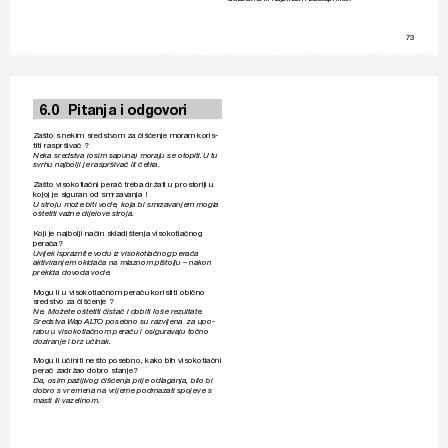
73
6.0 
Pit
anja i odgo
vori
Zašto s nekim sredstv
om za čišćenje moram koris-
titi raspršivač ? 
Neka sredstva (osim sapuna) moraju se ot
opiti.U tu 
svrhu najbolji je raspršivač ili četka. 
Zašto visokotlačni perač tr
eba držati u prostoriji u 
kojoj je siguran od smrzav
anja !
U stroju može biti v
ode, koja bi smrzav
anjem mogla 
oštetiti v
ažne dijelov
e stroja.
Koji je najbolji način skladištenja visok
otlačnog 
perača?
Uvijek ispraznite v
odu iz visokotlačnog perača 
aktiviranjem okidača na mlaznom pištolju – nak
on 
prekida dov
oda vode. 
Mogu li u visokotlačnom peraču k
oristiti obično 
sredstv
o za čišćenje ? 
Ne. Možet
e oštetiti čistač i dobiti loše rezultat
e. 
Sredstva 
W
ap 
AL
T
O posebno su razvijena  za upo-
rabu u visokotlačnom peraču i osigura
vaju t
očno 
doziranje i brz učinak.
Mogu li učiniti nešto posebno, kak
o bih visokotlačni 
perač zadržao dobro stanje?
Da, osim pažljivog čišćenja prije odlaganja, bilo bi 
dobro s vremena na vrijeme podmazati spojeve s 
masti ili vaz
elinom. 