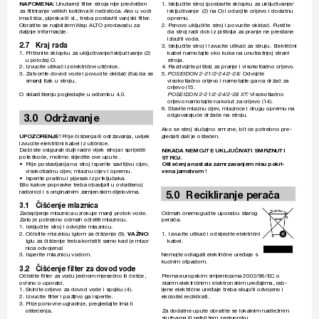
1. 
Isključite stroj (posta
vite sklopku za uključivanje/
NAPOMENA:
 Unutarnji ﬁ
 lter stroja nije predviđen 
za ﬁ
 ltriranje velikih količina ili nečistoća. Ak
o u vodi 
isključivanje  (2) na O) i odv
ojite crijevo i dodatnu 
ima lišća, pijeska ili sl., treba posta
viti vanjski ﬁ
 lter
. 
opremu.
Obratite se najbližem 
W
ap AL
TO proda
vaču za 
2. 
P
onov
o uključite stroj i povucite okidač. P
ustite 
daljnje informacije.
da stroj radi dok iz pištolja za pranje ne pr
estane 
izlaziti voda.
2.7 Kraj 
rada
3. 
Isključite stroj i izvucite utikač za struju. Električni 
1. 
Pritisnite sklopku za uključivanje/isključiv
anje (2) 
kabel namotajte oko kuka na unutrašnjoj strani 
u položaj O.
stroja.
2. 
Izvucite utikač iz električne utičnice.
4. 
Razdvojite pištolj za pranje i visok
otlačno crijevo
.
3. 
Zatvorite dov
od vode i po
vucite okidač (6a) da se 
5. 
Odvojite 
POSEIDON 2-21/2-24/2-28: 
smanji tlak u stroju.
visokotlačno crijev
o i namotajte ga na držač za 
crijevo (1
5.
O skladištenju pogledajte u odlomku 4.0.
Visokotlačno 
POSEIDON 2-21/2-24/2-28 XT
: 
crijevo namotajte na k
olut za crijevo (1
4).
6. 
Stavite mlaznu cije
v
, mlaznice i drugu opremu na 
3.0  
Odr
žav
anje
odgov
arajuće držače na stroju.
Ako se str
oj slučajno smrzne, bit će potrebno pre-
gledati dali je oštećen.
UPOZORENJE! 
Prije čišćenja ili održavanja, uvijek 
izvucite električni kabel iz utičnice. 
Da biste osigurali dulji radni vijek stroja i spriječili 
NIKADA NEMOJTE UKLJUČIV
A
TI SMRZNUTI 
poteškoće, molimo slijedite o
ve upute .
STROJ.
• 
Prije postavljanja na stroj isperite savitljivu cije
v
, 
Oštećenja nastala zamr
zav
anjem nisu pokri-
visokotlačnu cije
v
, mlaznu cijev i opr
emu.
vena jamstv
om !
• 
Isperite prašinu i pijesak iz pr
iključaka.
Bilo kakve popra
vke treba oba
vljati u ovlaštenoj 
5.0 
 Recikliranje 
perača
radionici i s originalnim zamjenskim dijelovima.
3.1 Čišćenje 
mlaznica
Začepljenje mlaznica uzrokuje manji pr
otok vode. 
Odmah onemogućite uporabu starog 
Zato je potrebno odmah očistiti mlaznicu.
perača.
1. 
Isključite stroj i odv
ojite mlaznicu. 
1. Izvucite utikač i odsijecite električni 
2. 
Očistite mlaznicu iglom za čišćenje (9). 
V
AŽNO:
Iglu za čišćenje treba k
oristiti samo kad je mlaz-
kabel.
nica odvojena!
3. 
Isperite mlaznicu vodom.
Nemojte odlagati električne uređaje s 
kućnim otpadom.
3.2 Čišćenje 
ﬁ
lter za do
vod v
ode
Očistite ﬁ
 lter za vodu jednom mjesečno ili češće, 
Pr
ema europskim smjernicama 20
02/96/EC o 
ovisno o uporabi. 
starim elektr
ičnim i elektr
onskim uređajima, rab-
1. 
Skinite crijevo za do
vod v
ode i spojku (4).
ljene električne uređaje treba skupiti odv
ojeno i 
2. Izvucite 
ﬁ
 lter i pažljiv
o ga isperite.
ekološki r
eciklirati.
3. 
Prije ponovne ugradnje, pr
egledajte ima li 
oštećenja. 
Za dodatne upute obratite se lokalnim nadležnim 
službama ili najbližem zastupniku.