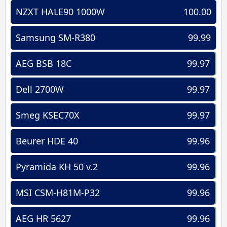
NZXT HALE90 1000W
100.00
Samsung SM-R380
99.99
AEG BSB 18C
99.97
Dell 2700W
99.97
Smeg KSEC70X
99.97
Beurer HDE 40
99.96
Pyramida KH 50 v.2
99.96
MSI CSM-H81M-P32
99.96
AEG HR 5627
99.96