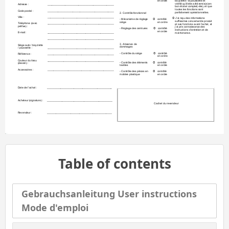
en ordre
bicyclette / la p
oussette e
t 
vérifié qu’il/elle a é
té remis(e) en 
Adresse :
___
______________________________________
____
bon état et comple
t(-ète), et que 
toutes les fonctions sont 
Code postal :
____________________
_________________________
parfaiteme
nt opérationnelles.
2. Contrôle fon
ctionnel
Ville :
____________________
_________________________
 J’ai reçu des informations 

- Mécanisme de réglage 
   cont
rôlé

suffisantes concer
nant le produit 
siège
en ordre
Téléphone (avec 
____________________
_________________________
et ses fonctions avant
l’achat, et 
préfixe) :
j’ai pris connaissance des 
- Réglage des ceintur
es
   cont
rôlé

instructions d’entret
ien et de 
en ordre
E-mail :
____________________
_________________________
maintenance.
____________________
_________________________
3. Absence de 
Siège auto / bicyclette 
dommages
/ poussette :
____________________
_________________________
- Contrôle du siège
   cont
rôlé

Référence :
___
______________________________________
____
en ordre
Couleur du tissu 
____________________
_________________________
- Contrôle des éléments 
   cont
rôlé

(dessin) :
textiles
en ordre
Accessoires :
___
_____________________
_____________________
- Contrôle des pièces en 
   cont
rôlé

matière plastique
en ordre
Date de l’achat :
__________________
__________________________
Acheteur (signature) :
__________________
__________________________
Cachet du reve
ndeur
Revendeur :
______________________
______________________
Table of contents
Gebrauchsanleitung User instructions
Mode d'emploi