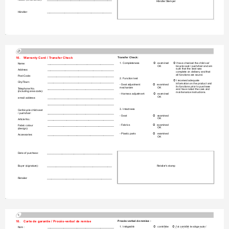
Händler S
tempel
Händler:
______________________________
______________
10.
W
a
rranty Card / T
rans
fer Check
T
ransfer Chec
k:
1. Completeness
   examined 
 I have checked the child car/


Name:
____________________
_________________________
OK
bicycle seat / pushchair and am 
sure that the seat was 
Address:
____________________________________
_________
complete on delivery and that 
all functions are sound.
Post Code:
____________________
_________________________
2. Function test
 I received adequate 

City/T
own:
___________
_____________________
_____________
information on 
the product and 
- Seat adjustment 
   examined 

its functions prior to
 purchase 
mechanism
OK
T
elephone No. 
____________________
_________________________
and have n
oted the care a
nd 
(including area code):
maintenance instructions.
- Harness adjustment
   examined 

OK
e-mail address:
____________________
_________________________
____________________
_________________________
3. Intactness
Car/bicycle child 
seat 
/ pushchair:
____________________
_________________________
- Seat
   examined 

OK
Article No.:
____________________
_________________________
- Fabrics
   examined 

Fabric colour 
____________________
_________________________
OK
(design):
- Plastic part
s
   examined 

Accessories:
____________________
_________________________
OK
Date of purch
ase:
__________________
__________________________
Buyer (signature):
__________________________
__________________
Retailer's stamp
Retailer:
__________________
__________________________
10.
Carte de garantie / Procès-verbal de remise
Procès-verba
l de remise :
1. Intégralité
   contrôlée
 J’ai contrôlé le siège auto / 


Nom :
____________________
_________________________