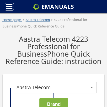
EMANUALS
Home page
>
Aastra Telecom
> 4223 Professional for
BusinessPhone Quick Reference Guide
Aastra Telecom 4223
Professional for
BusinessPhone Quick
Reference Guide: instruction
Aastra Telecom