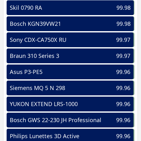
Skil 0790 RA
99.98
Bosch KGN39VW21
99.98
Sony CDX-CA750X RU
99.97
Braun 310 Series 3
99.97
Asus P3-PE5
99.96
Siemens MQ 5 N 298
99.96
YUKON EXTEND LRS-1000
99.96
Bosch GWS 22-230 JH Professional
99.96
Philips Lunettes 3D Active
99.96