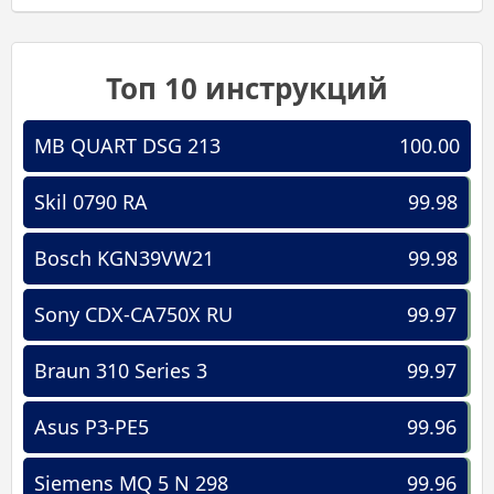
Топ 10 инструкций
MB QUART DSG 213
100.00
Skil 0790 RA
99.98
Bosch KGN39VW21
99.98
Sony CDX-CA750X RU
99.97
Braun 310 Series 3
99.97
Asus P3-PE5
99.96
Siemens MQ 5 N 298
99.96