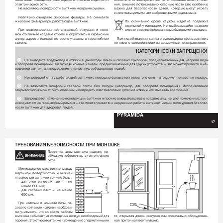
электрической сети.
ния, 
снимите 
потенциально 
опасные 
части 
(это 
особенн
о 
Не касайтесь поверхности вытяжки мокрыми руками.
важно 
для 
безопасности 
детей, 
которые 
могут 
играть
с неиспользуемыми 
или выброшенными 
изделиями).
Регулярно 
очищайте 
жировые 
филь
тры. 
Не 
снимайте 
жировые филь
тры при работающей вытяжке.
По 
окончанию 
срока 
службы 
изделие 
подлежит 
от
дельной 
утилизации. 
Не 
выбрасывайте 
изделие 
При 
возникновении 
нестандартной 
ситуации 
и 
поло-
вместе с неотсортированными 
бытовыми отходами.
мок 
отключите изделие 
от сети 
и 
обратитесь в 
сервисный 
центр, 
адрес 
и 
телефон 
которого 
указаны 
в 
гарантийном 
При несоблюдении данного руководства производитель 
талоне. 
не несет ответственности за возможные неисправности.
КА
ТЕГ
ОРИЧЕСКИ ЗАПРЕЩЕНО!
Не 
выводите 
воздуховод 
вытяжки 
в 
дымоходы 
печей 
и 
газовых 
приборов, 
предназначенных 
для 
нагрева 
воды 
и обогрева 
помещений, в вентиляционные каналы, 
предназначенные для других 
устройств – это может 
привести к на-
рушению вентиляции помещения и нанести ущерб здоровью людей.
Не проверяйте тягу работающей вытяжки с помощью факела или открытого огня – это может привести к пожару
. 
 
Не 
зажигайте 
конфорки 
газовой 
плиты 
без 
посуды 
(например, 
для 
обогрева 
помещения). 
Использование 
открытого огня может быть опасным и повредить пластмассовые детали вытяжки или вызвать возгорание. 
Запрещается 
изменение конструкции 
вытяжки 
и прочие 
вмешательства 
в изделие 
лиц, 
не уполномоченных 
про-
изводителем 
на гарантийный 
ремонт 
– 
это может 
привести 
к 
нарушению работы 
вытяжки 
и снижению 
уровня 
безопас-
ности вытяжки для здоровья людей.
17
ТРЕБОВАНИЯ БЕЗОПАСНОСТИ ПРИ МОНТ
АЖЕ
Перед 
началом 
монтажа 
изделия 
не-
обходимо 
обесточить 
электрическую 
сеть!
Минимальное 
расстояние 
между 
варочной 
поверхностью 
и 
нижней 
плоскостью вытяжки должно быть:
- 
для 
электрических 
плит 
– 
не 
менее 600 мм;
≥ 650 мм
- 
для 
газовых 
плит 
– 
не 
менее 
650 мм.
При 
наличии 
в 
комнате 
печи, 
га
-
зового кот
ла или 
колонки необходи
-
мо 
учитывать, 
что 
во 
время 
работы 
вытяжка забирает из помещения 
воздух, необходимый для 
те, 
открытая 
дверь на 
кухню 
или 
специально 
обору
дован-
горения. 
Это 
относится 
также 
к 
помещению 
с 
герметичными
ная приточная вентиляция).