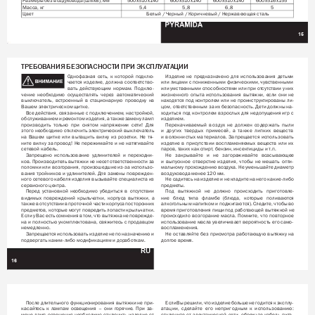
Размеры без воздуховода (ШхГ
хВ), мм
500x510x140
600x510x140
600x510x140
600x516x155
Масса, кг
5,4
5,8
6,8
5
Цвет
Белый / Черный / К
оричневый / Нержавеющая сталь
15
ТРЕБОВАНИЯ БЕЗОПАСНОСТИ ПРИ ЭКСПЛУ
А
Т
АЦИИ
Однофазная 
сеть, 
к 
которой 
подклю-
Изделие 
не 
предназначено 
для 
использования 
детьми 
чается 
изделие, 
должна 
соответство-
или 
лицами 
с 
пониженными 
физическими, 
чувственными 
вать 
действующим 
нормам. 
Подклю-
или умственными способностями или при отсутствии у них 
чение 
необходимо 
осуществлять 
через 
автоматический 
жизненного 
опыта 
использования 
вытяжки, 
если 
они 
не 
выключатель, 
встроенный 
в 
стационарную 
проводку 
на 
находятся 
под 
контролем 
или 
не 
проинструктированы 
ли-
Вашем электрическом щитке. 
цом, ответственным 
за их безопасность. 
Дети должны на-
Все 
действия, 
связанные 
с 
подключением, 
настройкой, 
ходиться 
под 
контролем 
взрослых 
для 
недопущения 
игр 
с 
обслуживанием 
и 
ремонтом 
изделия, 
а 
также 
замену 
ламп 
изделием.
производить 
только 
при 
снятом 
напряжении 
сети! 
Для 
Перекачиваемый 
воздух 
не 
должен 
содержать 
пыли 
этого 
необходимо отключить 
электрический 
выключатель 
и 
других 
твердых 
примесей, 
а 
также 
липких 
веществ 
на 
Вашем 
щитке 
или 
вытащить 
вилку 
из 
розетки. 
Не 
тя-
и 
волокнистых 
материалов. 
Запрещается 
использовать 
ните 
вилку 
за 
провод! 
Не 
пережимайте 
и 
не 
натягивайте 
изделие 
в 
присутствии 
воспламеняемых 
веществ 
или 
их 
сетевой кабель.
паров, таких как спирт
, бензин, инсектициды и т
.п.
Запрещено 
использование 
удлинителей 
и 
переходни-
Не 
закрывайте 
и 
не 
загораживайте 
всасывающее 
ков. Производитель вытяжки не несет ответственности за 
и 
выпускное 
отверстие 
изделия, 
чтобы 
не 
мешать 
опти-
поломки 
или 
возгорания, 
произошедшие 
из-за 
использо-
мальному 
прохождению воздуха. 
Не 
уменьшайте 
диаметр 
вания 
тройников 
и 
удлинителей. 
Для 
замены 
поврежден-
воздуховода менее 120 мм. 
ного сетевого 
кабеля изделия 
вызывайте 
специалиста из 
Не садитесь 
на изделие 
и не 
кладите на 
него какие-либо 
сервисного центра. 
предметы. 
Перед 
установкой 
необходимо 
убедиться 
в 
отсутствии 
Под 
вытяжкой 
не 
должно 
происходить 
приготовле-
видимых 
повреждений 
крыльчатки, 
корпуса 
вытяжки, 
а 
ние 
блюд 
типа 
фламбе 
(блюда, 
которые 
поливаются 
также 
в 
отсутствии 
в 
проточной 
части 
корпуса 
посторонних 
алкогольным 
напитком 
и 
поджигаются). 
Следите, чтобы 
во 
предметов, которые 
могут повредить лопасти 
крыльчатки. 
время приготовления пищи 
под работающей вытяжкой не 
Если 
у 
Вас есть 
сомнения 
в 
том, 
что 
вытяжка не 
поврежде-
происходило 
возгорание 
масла. 
Помните, 
что 
повторное 
на 
и 
полностью 
укомплектована, 
свяжитесь 
с 
продавцом 
использование масла 
увеличивает вероятность 
его само-
немедленно. 
воспламенения. 
Запрещается 
использовать 
изделие 
не 
по 
назначению 
и 
Не 
оставляйте 
без 
присмотра 
работающую 
вытяжку 
на 
подвергать каким-либо модификациям и доработкам. 
долгое время. 
RU
16
После 
длительного 
функционирования 
вытяжки не 
при-
Если 
Вы 
решили, 
что 
изделие 
больше 
не 
годится 
к 
эксплу-
касайтесь 
к 
лампам 
освещения 
– 
они 
горячие. 
При 
за-
атации, 
сделайте 
его 
непригодным 
к 
использованию: 
мене 
ламп 
освещения 
необходимо 
отключить 
изделие 
от 
отключите 
от 
электрической 
сети, 
обрежь
те 
кабель 
пита-