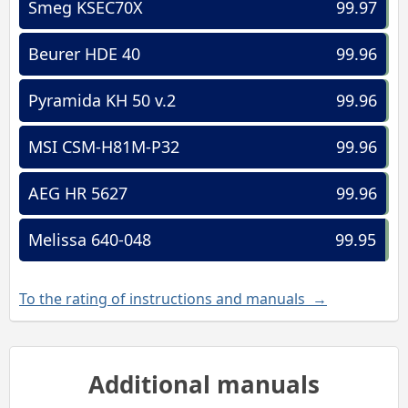
Smeg KSEC70X
99.97
Beurer HDE 40
99.96
Pyramida KH 50 v.2
99.96
MSI CSM-H81M-P32
99.96
AEG HR 5627
99.96
Melissa 640-048
99.95
To the rating of instructions and manuals →
Additional manuals