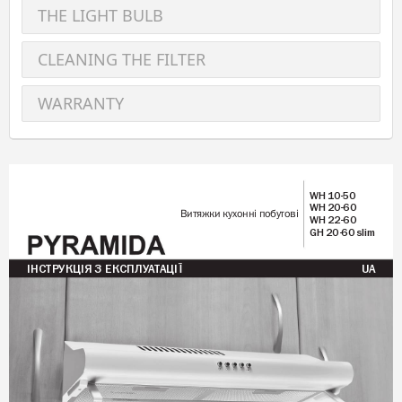
THE LIGHT BULB
CLEANING THE FILTER
WARRANTY
WH 10-50
WH 20-60
Витяжки кухонні побутові
WH 22-60
GH 20-60 slim
ІНСТР
УКЦІЯ З ЕКСПЛУ
А
Т
АЦІЇ 
UA