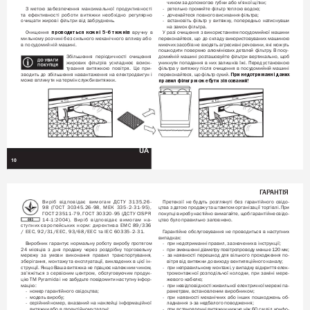
чином за допомогою губки або м’якої щітки;
З 
метою 
забезпечення 
максимальної 
продуктивності
- 
ретельно промийте філь
тр теплою водою; 
та 
ефективності 
роботи 
витяжки 
необхідно 
регулярно 
- 
дочекайтеся повного висихання філь
тра; 
очищати жирові 
філь
три від 
забру
днень.
- 
встановіть 
філь
тр 
у 
витяжку
, 
попередньо 
натиснувши 
на замок філь
тра.
Очищення 
вручну 
в
У 
разі 
очищення 
з 
використанням посудомийної 
машини 
проводиться 
кожні 
5-6 
тижнів
мильному розчині без сильного механічного впливу або 
переконайтеся, 
що 
до 
складу 
використовуваних 
машиною 
в посудомийній 
машині.
миючих засобів не 
входять агресивні речовини, які можуть
пошкодити 
поверхню 
алюмінієвих 
деталей 
філь
тру
. 
В 
посу
-
Збільшення 
періодичності 
очищення 
домийній 
машині 
розташовуйте 
філь
три 
вертикально, 
щоб 
жирових 
філь
трів 
ускладнює 
всмок-
уникнути 
попадання 
в 
них 
залишків 
їжі. 
Перед 
установкою 
тування 
витяжкою 
повітря. 
Це 
при-
філь
тра 
у 
витяжку 
після 
очищення 
в 
посудомийній 
машині 
зводить 
до 
збільшення 
навантаження 
на 
електродвигун 
і 
переконайтеся, що філь
тр сухий. 
При недотриманні даних 
може вплинути на термін служби витяжки.
правил філь
тр 
може бути зіпсований!
UA
10
Г
АР
АНТІЯ
Виріб 
відповідає 
вимогам 
ДСТУ 
3135.26-
Претензії 
не 
будуть 
розглянуті 
без 
гарантійного 
свідо-
98 
(ГОСТ 
30345.26-98, 
МЕК 
335-2-31-95),
цтва 
з 
датою 
продажу 
та 
штампом 
організації 
торгівлі. 
При 
Г
ОСТ 23511-79, ГОСТ 30320-95 (ДСТУ CISPR
покупці виробу настійно вимагайте, щоб 
гарантійне свідо-
14-1:2004). 
Виріб 
відповідає 
вимогам 
на
-
цтво було правильно заповнено.  
ступних 
європейських 
норм: 
директива 
EMC 
89/336
/ 
EEC, 
92/31/EEC, 
93/68/ЕЕС 
та 
IEC 
60335-2-31.
Г
арантійне 
обслуговування 
не 
проводиться 
в 
наступних 
випадках:
Виробник 
гарантує 
нормальну 
роботу 
виробу 
протягом 
- 
при недотриманні правил, зазначених в інструкції; 
24 
місяців 
з 
дня 
продажу 
через 
роздрібну 
торговельну 
- 
при зменшенні 
діаметру 
повітропроводу менше 
120 
мм; 
мережу 
за 
умови 
виконання 
правил 
транспортування, 
- 
за 
наявності 
перешкод 
для 
вільного 
проходження 
по-
зберігання, 
монтажу та 
експлуатації, викладених 
в 
цієї ін-
вітря від витяжки до виходу вентиляційного каналу; 
струкції. Якщо 
Ваша витяжка не 
працює належним чином, 
- 
при 
неправильному 
монтажі, 
у 
випадку 
відкриття 
елек-
зв’яжіться 
з 
сервісним 
центром, 
обслуговуючим 
продук-
тромонтажної 
розподільчої 
колодки, 
при 
заміні 
мере-
цію ТМ 
Pyramida і 
не 
забу
дь
те 
повідомити наступну 
інфор-
жевого кабелю; 
мацію: 
- 
при 
невідповідності 
живильної 
електричної 
мережі 
па-
- 
номер гарантійного свідоцтва; 
раметрам, встановленим виробником; 
- 
модель виробу; 
- 
при 
наявності 
механічних 
або 
інших 
пошкоджень 
об-
- 
серійний 
номер, 
вказаний 
на 
наклейці 
інформаційної 
ладнання з-за недбалого поводження; 
витяжки або в гарантійному талоні; 
- 
при встановленні витяжки нижче ніж 60 см від конфо-