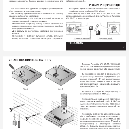
середня 
швидкість. 
Висока 
швидкість 
призначена 
для 
тайтеся кнопкою «0».
РЕЖИМ РЕЦИРКУ
ЛЯЦІЇ
При 
роботі 
витяжки 
у 
режимі 
рециркуляції 
очищене 
по-
ся 
окремо. 
Вугільні 
філь
три 
не 
підлягають 
очищенню 
і 
вітря повертається назад у кухню.
замінюються на нові кожні 3-4 місяці. 
Для 
переходу 
з 
режиму 
витяжної 
вентиляції 
до 
режиму 
У витяжки Pyramida WH 10-50, 
WH 20-60, GH 20-60 slim 
рециркуляції повітря необхідно:
встановлюється 
один 
вугільний 
філь
тр. 
У 
витяжку 
Pyramida 
- 
Перенаправити 
потік 
повітря 
усередині 
витяжки 
до 
WH 22-60 – два філь
три.
жалюзі на верхній поверхні витяжки.
Перемикання 
напрямку 
потоку 
повітря 
здійснюється 
шляхом 
перемикання 
регулятора 
положення 
заслінки 
на корпусі вентилятора.
Для 
доступу 
до 
регулятора 
необхідно 
зняти 
жирові 
філь
три. 
- 
Встановити 
у 
витяжку 
вугільний 
філь
тр. 
Вугільний 
філь
тр 
в 
комплект 
постачання 
не 
входить 
і 
отримуєть-
Режим вентиляції
Режим рециркуляції
7
У
СТ
АНОВКА ВИТЯЖКИ НА СТІНУ
Витяжки 
Pyramida 
WH 
10-50, 
WH 
20-60, 
WH 
22-60, 
GH 
20-60 
slim 
призначені 
для 
ро
-
боти в режимі 
вентиляції або рециркуляції.
А
Для 
виведення 
повітря 
в 
режимі 
венти-
ляції 
в 
корпусі 
витяжки 
передбачено 
два 
круглих 
отвори 
(А 
і 
Б), 
які 
закриті 
заглуш-
Б
ками. 
Необхідно 
вибрати 
один 
з 
отворів, 
підчепити заг
лушку і зрізати 
або відламати 
кріплення (Мал. 1).
Мал. 1
Мал. 2
Вставити 
в 
розкритий 
отвір 
адаптер 
з 
комплекту постачання (Мал. 2).
Як 
правило, 
для 
відведення 
повітря 
ви-
користовується 
вивідний 
отвір 
А. 
Вибрав 
один 
з 
вентиляційних 
отворів, 
переконай-
теся, 
що 
другий 
залишився 
закритий 
за-
глушкою.
Прикріпіть 
витяжку 
за 
допомогою 
шуру-
пів 
з 
дюбелями 
з 
монтажного 
комплекту 
задньою 
поверхнею 
до 
стіни 
(Мал. 
3) 
або 
верхньою 
поверхнею 
до 
шафи. 
З’єднайте 
повітропровід 
з 
адаптером 
витяжки 
(Мал. 
4). 
Виведіть 
інший 
кінець 
повітро-
проводу 
у 
вентиляційну 
шахту
. 
Переконай-