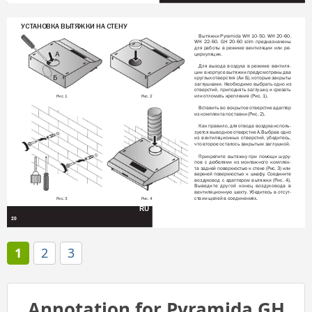
У
СТ
АНОВКА ВЫТЯЖКИ НА СТЕНУ
Вытяжки 
Pyramida 
WH 
10-50, 
WH 
20-60, 
WH 
22-60, 
GH 
20-60 
slim 
предназначены 
для 
работы 
в 
режиме 
вентиляции 
или 
ре-
А
циркуляции. 
Для 
выхода 
воздуха 
в 
режиме 
вентиля-
ции 
в 
корпусе 
вытяжки 
предусмотрены 
два 
Б
круглых 
отверстия 
(А 
и 
Б), 
которые 
закрыты 
заглушками. Необходимо 
выбрать одно 
из 
отверстий, 
приподнять 
заглушку 
и 
срезать 
или отломать крепления (Рис. 1).
Рис. 1
Рис. 2
Вставить 
во вскрытое 
отверстие 
адаптер 
из комплекта поставки (Рис. 2).
Как правило, 
для 
отвода воздуха 
исполь-
зуется 
выводное 
отверстие 
А. 
Выбрав 
одно 
из 
вентиляционных 
отверстий, 
убедитесь, 
что второе осталось закрытым заглушкой.
Прикрепите 
вытяжку 
при 
помощи 
шуру-
пов 
с 
дюбелями 
из 
монтажного 
комплек-
т
а 
задней 
поверхностью 
к 
стене 
(Рис. 
3) 
или
верхней 
поверхностью 
к 
шкафу
. 
С
ое
ди
ни
те
воздуховод 
с 
адаптером 
вытяжки 
(Рис. 
4). 
Выведите 
другой 
конец 
воздуховода 
в 
вентиляционную 
шахту
. 
У
бедитесь 
в 
отсут-
ствии щелей в соединениях.
Рис. 3
Рис. 4
RU
20
1
2
3
Annotation for Pyramida GH