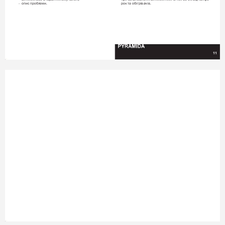
- 
опис проблеми.
рок та обігрівачів. 
11