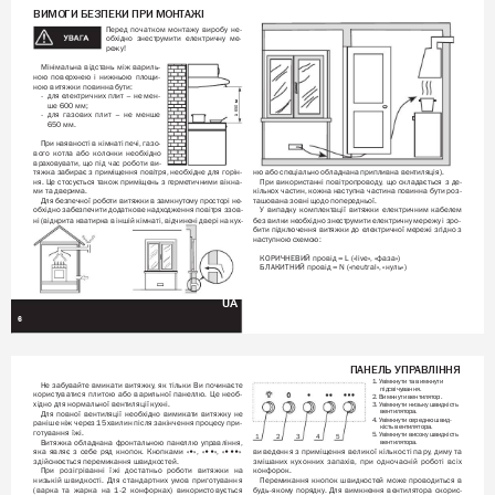
ВИМОГИ БЕЗПЕКИ ПРИ МОНТ
АЖІ 
Перед 
початком 
монтажу 
виробу 
не-
обхідно 
знеструмити 
електричну 
ме-
режу! 
Мінімальна 
відстань 
між 
вариль-
ною 
поверхнею 
і 
нижньою 
площи-
ною витяжки повинна бути:
- 
для електричних 
плит 
– не 
мен-
ше 600 мм; 
≥ 650 мм
- 
для 
газових 
плит 
– 
не 
менше 
650 мм.
При наявності в кімнаті печі, газо
-
вого 
котла 
або 
колонки 
необхідно 
враховувати, 
що 
під 
час 
роботи 
ви
-
тяжка 
забирає 
з 
приміщення 
повітря, 
необхідне 
для 
горін
-
ню або спеціально 
обладнана припливна вентиляція). 
ня. 
Це 
стосується 
також 
приміщень 
з 
герметичними 
вікна
-
При 
використанні 
повітропроводу
, 
що 
складається 
з 
де
-
ми та дверима.
кількох 
частин, 
кожна 
наступна 
частина 
повинна 
бути 
роз
-
Для безпечної роботи витяжки 
в замкнутому просторі не
-
ташована зовні щодо 
попередньої. 
обхідно забезпечити додаткове надходження повітря ззов
-
У 
випадку 
комплектації 
витяжки 
електричним 
кабелем 
ні 
(відкрита кватирка 
в 
іншій кімнаті, 
відчинені 
двері на 
кух
-
без вилки необхідно знеструмити електричну мережу і 
зро
-
бити 
підключення 
витяжки 
до 
електричної 
мережі 
згідно 
з
наступною схемою: 
КОРИЧНЕВИЙ провід = L («live», «фаза») 
БЛАКИТНИЙ провід = N («neutral», «нуль»)
UA
6
ПАНЕЛЬ УПР
АВЛІННЯ
1. У
вімкнути та вимкнути  
Не 
забувайте 
вмикати 
витяжку
, 
як 
тільки 
Ви 
починаєте 
підсвічування.
користуватися 
плитою 
або 
варильної 
панеллю. 
Це 
необ-
2. Вимкнути вентилятор.
хідно для нормальної вентиляції кухні. 
3. У
вімкнути низьку швидкість 
вентилятора.
Для 
повної 
вентиляції 
необхідно 
вимикати 
витяжку 
не 
4. У
вімкнути середню швид-
раніше 
ніж через 
15 
хвилин після 
закінчення 
процесу при-
кість вентилятора.
готування їжі. 
5. У
вімкнути високу швидкість 
1
2
3
4
5
Витяжка 
обладнана 
фронтальною 
панеллю 
управління, 
вентилятора.
яка 
являє 
з 
себе 
ряд 
кнопок. 
Кнопками 
«•», 
«••», 
«•••» 
виведення 
з приміщення 
великої 
кількості 
пару
, 
диму 
та
здійснюється перемикання швидкостей.
змішаних 
кухонних 
запахів, 
при 
одночасній 
роботі 
всіх 
При 
розігріванні 
їжі 
достатньо 
роботи 
витяжки 
на 
конфорок.
низькій 
швидкості. 
Для 
стандартних 
умов 
приготування 
Перемикання 
кнопок 
швидкостей 
може 
проводиться 
в 
(варка 
та 
жарка 
на 
1-2 
конфорках) 
використовується 
будь-якому 
порядку
. 
Для 
вимкнення 
вентилятора 
скорис-