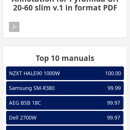
20-60 slim v.1 in format PDF
Top 10 manuals
NZXT HALE90 1000W
100.00
Samsung SM-R380
99.99
AEG BSB 18C
99.97
Dell 2700W
99.97