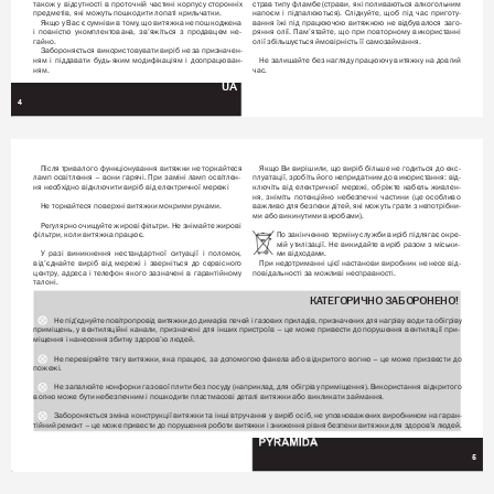
також 
у 
відсутності 
в 
проточній 
частині 
корпусу 
сторонніх 
страв 
типу 
фламбе (страви, 
які 
поливаються 
алкогольним 
предметів, які можуть пошкодити лопаті крильчатки. 
напоєм 
і 
підпалюються). 
Слідкуйте, 
щоб 
під 
час 
приготу-
Якщо у 
Вас є 
сумніви в 
тому
, що 
витяжка не 
пошкоджена 
вання 
їжі 
під 
працюючою 
витяжкою 
не 
відбувалося 
заго-
і 
повністю 
укомплектована, 
зв’яжіться 
з 
продавцем 
не-
ряння 
олії. 
Пам’ятайте, 
що 
при 
повторному 
використанні 
гайно. 
олії збільшується ймовірність її самозаймання. 
Забороняється використовувати 
виріб не 
за призначен-
ням 
і 
піддавати 
будь-яким 
модифікаціям 
і 
доопрацюван-
Не залишайте 
без нагляду працюючу витяжку на 
довгий 
ням. 
час. 
UA
4
Після тривалого 
функціонування витяжки не торкайтеся 
Якщо 
Ви 
вирішили, 
що 
виріб 
більше 
не 
годиться 
до 
екс-
ламп 
освітлення 
– 
вони 
гарячі. 
При 
заміні 
ламп 
освіт
лен-
плуатації, зробіть його 
непридатним до використання: від-
ня необхідно відключити виріб від електричної мережі 
ключіть 
від 
електричної 
мережі, 
обріжте 
кабель 
живлен-
ня, 
зніміть 
потенційно 
небезпечні 
частини 
(це 
особливо 
Не торкайтеся поверхні витяжки мокрими руками. 
важливо 
для безпеки 
дітей, 
які 
можуть грати 
з 
непотрібни-
ми або викинутими виробами). 
Регулярно очищуйте жирові 
філь
три. Не 
знімайте жирові 
філь
три, коли витяжка працює. 
По закінченню 
терміну служби виріб підлягає 
окре-
мій 
утилізації. 
Не 
викидайте 
виріб 
разом 
з 
міськи-
У 
разі 
виникнення 
нестандартної 
ситуації 
і 
поломок, 
ми відходами. 
від’єднайте 
виріб 
від 
мережі 
і 
зверніться 
до 
сервісного 
При 
недотриманні 
цієї настанови 
виробник 
не 
несе 
від-
центру
, 
адреса 
і 
телефон 
якого 
зазначені 
в 
гарантійному 
повідальності за можливі несправності.
талоні. 
КА
ТЕГ
ОРИЧНО ЗАБОРОНЕНО!
Не під’єднуйте 
повітропровід витяжки 
до димарів 
печей і 
газових приладів, 
призначених для 
нагріву води 
та обігріву 
приміщень, 
у 
вентиляційні 
канали, 
призначені 
для 
інших 
пристроїв 
– 
це 
може 
привести 
до 
порушення 
вентиляції 
при-
міщення і нанесення збитку здоров’ю людей.
 
Не 
перевіряйте 
тягу 
витяжки, 
яка 
працює, 
за 
допомогою 
факела 
або 
відкритого 
вогню 
– 
це 
може 
призвести 
до 
пожежі.
 
Не запалюйте конфорки газової 
плити без посуду (наприклад, 
для обігріву приміщення). Використання відкритого 
вогню може бути небезпечним і пошкодити пластмасові деталі витяжки або викликати займання.
 
Забороняється зміна 
конструкції витяжки 
та інші втручання 
у виріб 
осіб, не 
уповноважених виробником на 
гаран-
тійний 
ремонт – 
це може 
привести 
до порушення 
роботи 
витяжки і 
зниження 
рівня безпеки 
витяжки 
для здоров’я 
людей.
5