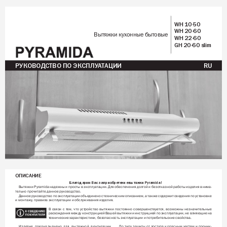
WH 10-50
WH 20-60
Вытяжки кухонные бытовые
WH 22-60
GH 20-60 slim
Р
УКОВОДСТВО ПО ЭКСПЛУ
А
Т
АЦИИ 
RU
ОПИСАНИЕ
Благодарим Вас за приобретение вытяжки P
yr
amida!
Вытяжки Pyramida 
надежны и просты 
в эксплуатации. Для 
обеспечения долгой 
и безотказной работы 
изделия внима-
тельно прочитайте данное руководство.
Данное 
руководство 
по 
эксплуатации 
объединено 
с 
техническим описанием, 
а также 
содержит 
сведения по 
установке 
и монтажу
, правила эксплуатации и обслуживания изделия.
В 
связи 
с 
тем, 
что 
устройство 
вытяжки 
постоянно 
совершенствуется, 
возможны 
незначительные 
расхождения 
между конструкцией 
Вашей 
вытяжки 
и инструкцией 
по 
эксплуатации, не 
влияющие 
на 
технические характеристики, безопасность эксплуатации и потребительские свойства.
Изделие 
предназначено 
для 
вытяжной 
вентиляции
По 
типу 
защиты 
от 
доступа 
к 
опасным 
частям 
и 
проник-