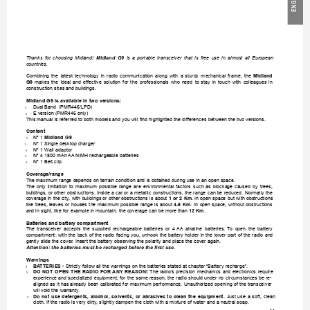
G
EN
Midland 
G9
Thanks 
for 
choosing 
Midland! 
is 
a 
portable 
transceiver 
that 
is 
free 
use 
in 
almost 
all 
European 
countries. 
Combining 
the 
latest 
technology 
in 
radio 
communication 
along 
with 
a 
sturdy 
mechanical 
frame, 
the 
Midland 
G9
makes 
the 
ideal 
and 
effective 
solution 
for 
the 
professionals 
who 
need 
to 
stay 
in 
touch 
with 
colleagues 
in 
construction sites and buildings.
Midland G9 is available in two versions:
›
Dual Band  (PMR446/LPD)
›
E version (PMR446 only)
This manual is referred to both models and you will nd highlighted the dif
ferences between the two versions. 
Content
›
N° 1 
Midland G9
›
N° 1 Single desktop charger
›
N° 1 Wall adaptor
›
N° 4 1800 mAh 
AA
 NiMH rechargeable batteries 
›
N° 1 Belt clip
Coverage/range
The maximum range depends on terrain condition and is obtained during use in an open space.
The 
only 
limitation 
to 
maximum 
possible 
range 
are 
environmental 
factors 
such 
as 
blockage 
caused 
by 
trees, 
buildings, or other 
obstructions. Inside a 
car or a metallic 
constructions, the range 
can be reduced. 
Normally the 
coverage in the city, with buildings or other obstructions 
is about 
1 or 2 
Km
. In open space 
but with obstructions 
like 
trees, leaves 
or 
houses 
the maximum 
possible 
range 
is 
about 
4-6 
Km
. 
In 
open space, 
without 
obstructions 
and in sight, like for example in mountain, the coverage can be more than 
12 Km
.
Batteries and battery compartment
The 
transceiver 
accepts 
the 
supplied 
rechargeable 
batteries 
or 
4 
AA 
alkaline 
batteries. 
T
o 
open 
the 
battery 
compartment: with 
the 
back of 
the radio 
facing 
you, unhook 
the battery 
holder 
in the 
lower part 
of 
the radio 
and 
gently slide the cover
. Insert the battery observing the polarity and place the cover again. 
Attention: the batteries must be recharged before the rst use. 
Warnings
›
BA
TTERIES
 - Strictly follow all the warnings on the batteries stated at chapter “Battery recharge”.
›
DO 
NOT 
OPEN 
THE 
RADIO 
FOR AN
Y 
REASON
!
The 
radio’s precision 
mechanics 
and 
electronics 
require 
experience and specialized 
equipment; for the 
same reason, the radio 
should under no 
circumstances be re-
aligned as it has already been calibrated for maximum performance. Unauthorized 
opening of the transceiver 
will void the warranty
.
›
Do 
not 
use 
detergents, 
alcohol, 
solvents, 
or 
abrasives 
to 
clean 
the 
equipment. 
Just 
use 
a 
soft, 
clean 
cloth. If the radio is very dirty
, slightly dampen the cloth with a mixture of water and a neutral soap.