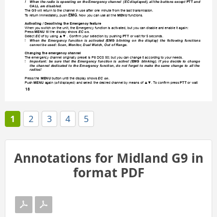
! 
When the radio 
is operating 
on the 
Emergency channel 
 (EC 
displayed), all 
the buttons 
except 
PTT
and 
CALL
 are disabled. 
The G9 will return to the channel in use after one minute from the last transmission. 
EMG
T
o return immediately
, push 
. Now you can use all the 
MENU
 functions.
Activating / Deactiving the Emergency feature
When you switch on the unit, the Emergency function is activated, but you can disable and enable it again: 
Press 
MENU
 till the display shows 
EC on.
Select 
EC
 of by using ▲▼ . Conrm your selection by pushing 
PTT
 or wait for 5 seconds.
! 
When 
the 
Emergency 
function 
is 
activated 
(
EMG
blinking 
on 
the 
display) 
the 
following 
functions 
cannot be used: Scan, Monitor
, Dual Watch, Out of Range.
Changing the emergency channel
The emergency channel originally preset is P8 DCS 50; but you can change it according to your needs. 
! 
Important: 
be 
sure 
that 
the 
Emergency 
function 
is 
active! 
(
EMG
blinking). 
If 
you 
decide 
to 
change 
the 
channel 
dedicated 
to 
the 
Emergency 
function, 
do 
not 
forget 
to 
make 
the 
same 
change 
to 
all 
the 
radios!
Press the 
MENU
 button until the display shows
 EC on
.
Push 
MENU
 again (
of
 displayed) and select the desired 
channel by means of ▲▼. T
o conrm press 
PTT
 or wait 
18
1
2
3
4
5
Annotations for Midland G9 in
format PDF