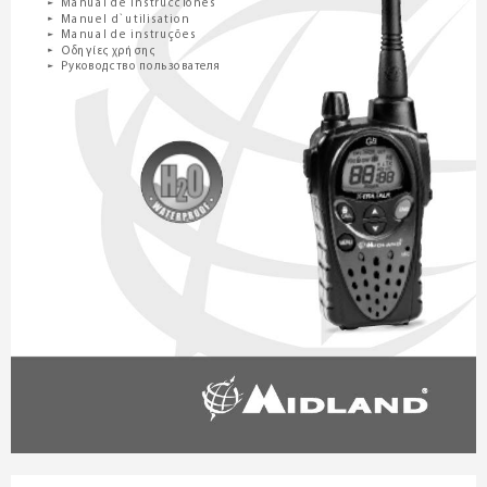
Manual de instrucciones
”
Manuel d`utilisation
”
Manual de instruções
”
Οδηγίες χ
ρήσης
”
Руководство пользоват
еля
”