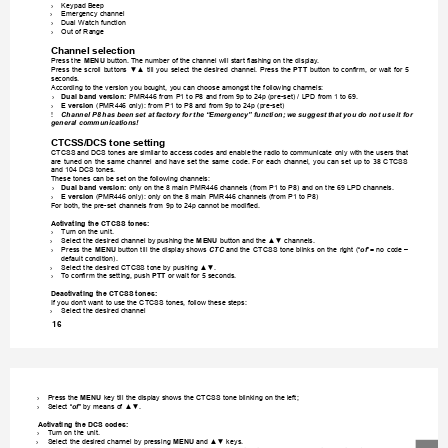
›
Keypad Beep
›
Emergency channel
›
Dual Watch function
›
Out of Range
Channel selection
Press the 
MENU
 button. The number of the channel will start ashing on the display
. 
Press 
the 
scroll 
buttons 
▼▲ 
till 
you 
select 
the 
desired 
channel. 
Press 
the 
PTT
button 
to 
conrm, 
or 
wait 
for 
5 
seconds.
According to the version you bought, you can choose amongst the following channels:
›
Dual band version: 
PMR446 from P1 to P8 and from 9p to 24p (pre-set) / LPD from 1 to 69.
›
E version
 (PMR446 only): from P1 to P8 and from 9p to 24p (pre-set)
!
Channel P8 
has been 
set at 
factory for 
the 
“Emergency” function; 
we suggest 
that you 
do 
not use 
it for 
general communications!
CTCSS/DCS tone setting
CTCSS and 
DCS tones are 
similar to access 
codes and enable 
the radio to 
communicate only with 
the users that 
are 
tuned 
on 
the 
same 
channel 
and 
have 
set 
the 
same 
code. 
For 
each 
channel, 
you 
can 
set 
up 
to 
38 
CTCSS 
and 104 DCS tones. 
These tones can be set on the following channels:
›
Dual band version: 
only on the 8 main PMR446 channels (from P1 to P8) and on the 69 LPD channels. 
›
E version 
(PMR446 only): only on the 8 main PMR446 channels (from P1 to P8)
For both, the pre-set channels from 9p to 24p cannot be modied.
Activating the CTCSS tones:
›
Turn on the unit. 
›
Select the desired channel by pushing the 
MENU
 button and the ▲▼ channels.
›
Press 
the 
MENU
button till 
the 
display shows 
CTC
and the 
CTCSS 
tone 
blinks on 
the 
right (“
of
”= 
no 
code – 
default condition).
›
Select the desired CTCSS tone by pushing ▲▼.
›
T
o conrm the setting, push 
PTT
 or wait for 5 seconds.
Deactivating the CTCSS tones:
If you don’t want to use the CTCSS tones, follow these steps:
›
Select the desired channel
16
›
Press the 
MENU
 key till the display shows the CTCSS tone blinking on the left;
›
Select “
of
” by means of ▲▼.
Activating the DCS codes:
›
Turn on the unit. 
›
Select the desired channel by pressing 
MENU
 and ▲▼ keys.