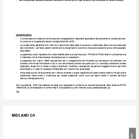
! 
Non mescolate assieme batterie vecchie e nuove e/o di tipo diverso e/o utilizzate in modo diverso.
GARANZIA
- 
Il 
consumatore 
è titolare 
di 
diritti 
secondo la 
legislazione 
nazionale applicabile 
disciplinante 
la vendita 
dei 
beni 
di consumo e la garanzia lascia impregiudicati tali diritti ;
- 
La durata della 
garanzia è di 
mesi 24 a 
decorrere dalla data 
di acquisto o 
dalla data 
della ricevuta rilasciata 
dal rivenditore ; per 
farla valere l’utente deve presentare 
lo scontrino d’acquisto assieme al 
box dell’apparato 
acquistato ;
- 
La garanzia copre l’apparecchio 
nella totalità delle sue 
parti esclusi i TRANSISTORS nali e comprende 
sia 
il materiale che la manodopera necessaria per le riparazioni ;
- 
La garanzia 
non 
copre i 
difetti 
causati dall’uso 
o 
collegamento del 
Prodotto 
con 
accessori o/e 
software 
non 
prodotti o 
forniti 
dal Produttore 
o da 
un 
uso del 
prodotto diverso 
da quello 
per 
cui il 
prodotto medesimo 
è 
stato 
realizzato. Essa non è valida in 
caso di apertura, modica o riparazione da parte 
di soggetti diversi dai centri 
autorizzati o in caso di riparazioni effettuate con ricambi non autorizzati.
- 
Nulla sarà dovuto all’acquirente per il tempo durante il quale l’apparecchio sarà rimasto 
inattivo né egli potrà 
pretendere 
risarcimenti 
o 
indennizzi 
per 
spese 
sostenute 
come 
pure 
per 
danni 
diretti 
o 
indiretti 
derivanti 
dall’uso dell’apparecchio.
Con la presente, CTE International dichiara che l’apparato è conforme ai requisiti essenziali della direttiva RTTE 
1999/5/CE; la dichiarazione di conformità è consultabile sul sito internet 
www.midlandredio.eu
10
MIDLAND G9
H
S
LI