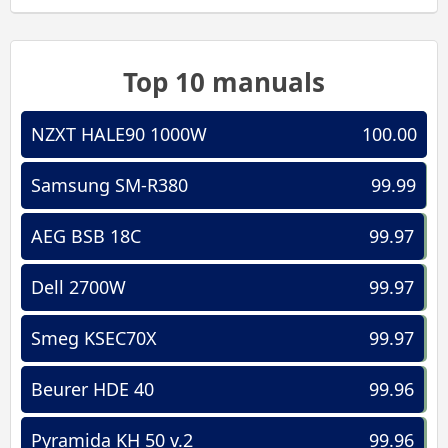
Top 10 manuals
NZXT HALE90 1000W
100.00
Samsung SM-R380
99.99
AEG BSB 18C
99.97
Dell 2700W
99.97
Smeg KSEC70X
99.97
Beurer HDE 40
99.96
Pyramida KH 50 v.2
99.96