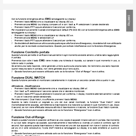
O
N
EMG
Con la funzione emergenza attiva (
 lampeggiante sul display)
IA
›
Premere il tasto 
MENU
 sino a visualizzare sul display 
EC on
.
ITAL
›
Premere ancora 
MENU
 (sul display compare 
of
) e con i tasti ▲▼ selezionare il canale desiderato 
›
Premere il tasto 
PTT
 oppure attendere 5 secondi per conferma. 
Per 
impostare 
nuovamente il 
canale 
di 
emergenza 
di default 
(P8 DCS 
50) 
con 
la funzione 
Emergenza attiva 
(
EMG
lampeggiante sul display):
›
Premere il tasto 
MENU
 sino a visualizzare sul display 
EC on
.
›
Premere ancora 
MENU
 e selezionare 
of
›
Premere il tasto 
PTT
 oppure attendere 5 secondi per conferma.
! 
Se 
decidete 
di 
dedicare 
un 
altro 
canale 
qualunque 
alla 
funzione 
Emergenza, 
ricordatevi 
di 
non 
utilizzarlo 
anche per la normale comunicazione. Questo per evitare interferenze con la funzione Emergenza.
Funzione Controllo portata
Questa 
funzione 
permette di 
vericare 
manualmente 
in 
ogni 
momento 
se 
esiste 
almeno 
un’altra 
radio 
raggiungibile 
in portata. 
EMG
viene 
inviata 
una 
richiesta 
di 
risposta, 
sul 
canale 
in 
quel 
momento 
in 
uso, 
a 
Premendo 
due 
volte 
il 
tasto 
tutte le radio in portata. 
Se almeno 
una radio 
risponde, viene 
generato un 
tono audio 
sulla propria 
radio. Se 
nemmeno una 
radio risponde 
(quindi nessuna radio in portata), non viene generato alcun tono audio.
! 
Questa funzione può essere utilizzata solo se la funzione “Out of Range” non è attiva.
Funzione DUAL W
A
TCH
Questa funzione permette di monitorare costantemente in ricezione un secondo canale oltre a quello in uso. 
Attivazione - Disattivazione 
›
Premere il tasto 
MENU
 ripetutamente sino a visualizzare sul display 
DW of
.
›
Con i tasti ▲▼ selezionare il secondo canale che si desidera monitorare.
›
Premere il tasto 
PTT
 oppure attendere 
5 secondi per conferma. Il display mostrerà alternativamente il 
canale 
in uso e il secondo canale selezionato. 
Per interrompere il Dual Watch, è sufciente premere il tasto 
MENU
.
Quando 
la 
radio 
riceverà 
un 
segnale 
su 
uno 
dei 
due 
canali 
monitorati, 
la 
funzione 
“Dual 
Watch” 
viene 
momentaneamente 
sospesa, permettendo 
la trasmissione 
e 
la ricezione 
sul 
canale in 
quel 
momento in 
uso. 
Dopo 
5 secondi, se non viene effettuata nessuna attività di trasmissione o ricezione, la funzione Dual W
atch riprende.
! 
Questa funzione può essere attivata solo se la funzione “Emergenza” non è attiva.
Funzione Out-of-Range
Grazie a questa funzione 
è possibile vericare se una coppia
di apparati rimane sempre in portata. 
Dal momento 
in 
cui 
due 
radio 
vengono 
accoppiate, 
automaticamente 
si 
trasmettono 
a 
vicenda 
un 
codice 
di 
controllo 
ogni 
30 
secondi. Non appena 
questa trasmissione si interrompe ed 
uno dei due apparati 
non riceve il codice 
di controllo 
per 
più 
di 
2 
volte 
consecutive, 
l’icona 
OUT
inizierà 
a 
lampeggiare 
sul 
display 
e 
la 
radio 
emetterà 
un 
suono 
di 
avviso.
! 
Questa funzione può essere attivata solo se la funzione “Emergenza” non è attiva.