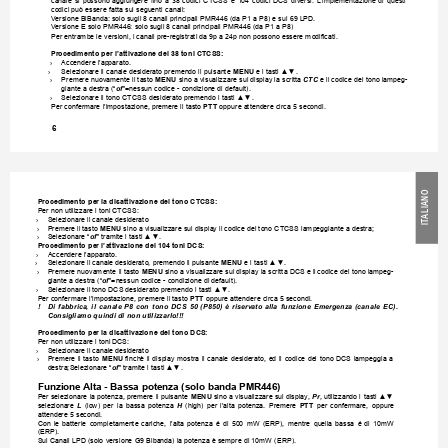
canale 
si 
possono 
aggiungere 
no 
a 
38 
codici 
CTCSS 
e 
104 
codici 
DCS 
diversi. 
L’implementazione 
di 
questi 
codici può essere fatta sui seguenti canali:
V
ersione BiBanda: solo sugli 8 canali principali PMR446 (da P1 a P8) e sui 69 LPD. 
V
ersione E solo PMR446: solo sugli 8 canali principali PMR446 (da P1 a P8)
Per entrambe le versioni, i canali pre-registrati da 9p a 24p non possono essere modicati.
Procedimento per l’attivazione dei 38 toni CTCSS:
›
Accendere l’apparato. 
›
Selezionare il canale desiderato premendo il pulsante 
MENU
 e i tasti ▲▼.
›
Premere nuovamente il tasto 
MENU
 sino a visualizzare sul display la scritta 
CTC
 e il codice del tono lampeg-
giante a destra (“
of
”=nessun codice - condizione di default).
›
Selezionare il tono CTCSS desiderato premendo i tasti ▲▼.
Per confermare l’impostazione, premere il tasto 
PTT
 oppure attendere circa 5 secondi.
6
O
N
Procedimento per la disattivazione del tono CTCSS:
IA
Per non utilizzare i toni CTCSS:
ITAL
›
Selezionare il canale desiderato
›
Premere il tasto 
MENU
 sino a visualizzare sul display il codice del tono CTCSS lampeggiante a destra;
›
Selezionare “
of
” tramite i tasti ▲▼.
Procedimento per l’attivazione dei 104 toni DCS:
›
Accendere l’apparato. 
›
Selezionare il canale desiderato, premendo il pulsante 
MENU
 e i tasti ▲▼.
›
Premere nuovamente il tasto 
MENU
 sino a visualizzare sul display la scritta DCS e il 
codice del tono lampeg
-
giante a destra (“
of
”=nessun codice - condizione di default).
›
Selezionare il tono DCS desiderato premendo i tasti ▲▼.
Per confermare l’impostazione, premere il tasto 
PTT
 oppure attendere circa 5 secondi.
! 
Di 
fabbrica, 
il 
canale 
P8 
con 
tono 
DCS 
50 
(P850) 
è 
riservato 
alla 
funzione 
Emergenza 
(canale 
EC). 
Consigliamo quindi di non utilizzarlo!!!
Procedimento per la disattivazione del tono DCS:
Per non utilizzare i toni DCS:
›
Selezionare il canale desiderato 
›
Premere 
il 
tasto 
MENU
nchè 
il 
display 
mostra 
il 
canale 
desiderato, 
ed 
il 
codice 
del 
tono 
DCS 
lampeggia 
a 
destra;Selezionare “
of
” tramite i tasti ▲▼.
Funzione 
Alta - Bassa potenza (solo banda PMR446)
Per selezionare 
la potenza, premere 
il pulsante 
MENU
 sino a 
visualizzare sul display, 
Pr
, utilizzando i 
tasti ▲▼ 
selezionare 
L
(low) 
per 
la 
bassa 
potenza 
H
(high) 
per 
l’alta 
potenza. 
Premere 
PTT
per 
confermare, 
oppure 
attendere 5 secondi. 
Con 
le 
batterie 
completamente 
cariche, 
l’alta 
potenza 
é 
di 
500 
mW 
(ERP), 
mentre 
quella 
bassa 
é 
di 
10mW 
(ERP).
Sui Canali LPD (solo versione G9 Bibanda) la potenza è sempre di 10mW (ERP).