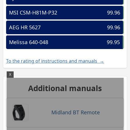
MSI CSM-H81M-P32
99.96
AEG HR 5627
99.96
Melissa 640-048
99.95
To the rating of instructions and manuals →
X
Additional manuals
Midland BT Remote