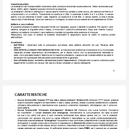
Copertura/portata
Le prestazioni 
dei ricetrasmettitori dipendono dalle 
condizioni ambientali ed 
atmosferiche. Fattori ambientali 
quali 
alture, edici, alberi, fogliame possono diminuire la copertura. 
Le prestazioni 
ottimali si 
ottengono in 
campo aperto 
mentre la 
portata si 
potrà ridurre, 
per esempio 
all’interno di 
un’automobile 
o 
di 
un 
edicio. 
Tipicamente 
la 
copertura 
in 
città, 
in 
presenza 
di 
edici 
è 
di 
1 
o 
2 
Km
. 
In 
campo 
aperto, 
ma 
con 
presenza 
di 
alberi, 
case, 
fogliame, 
la 
copertura 
è 
di 
4-6 
Km
. 
In 
campo 
aperto, 
a 
vista 
e 
senza 
nessun tipo d’interferenza, come per esempio in montagna, la copertura può essere anche 
superiore ai 12 Km
.
Batterie e vano batteria
E’ possibile 
utilizzare le batterie ricaricabili fornite con l’apparato, oppure 4 batterie 
AA
 alcaline. Per aprire il vano 
batteria, 
spingere 
la 
linguetta 
verso 
il 
basso, 
e 
rimuovere 
il 
coperchio 
sollevandolo. 
Dopo 
aver 
inserito 
il 
pacco 
batteria o le batterie richiudere il vano batteria e riportate la linguetta nella posizione di chiusura. 
Attenzione, 
nel 
caso 
si 
utilizzi 
le 
batterie 
ricaricabili 
è 
opportuno 
porre 
le 
radio 
in 
ricarica 
prima 
dell’utilizzo.
Avvertenze
›
BA
TTERIE
- 
Osservate 
tutte 
le 
precauzioni 
sull’utilizzo 
delle 
batterie 
descritte 
nel 
cap 
“Ricarica 
delle 
batterie”.
›
NON 
APRITE 
LA 
RADIO PER 
NESSUN 
MOTIVO
, la 
meccanica 
ed elettronica 
di 
precisione di 
cui é 
composto 
l’apparato 
richiede 
esperienza 
e 
strumentazione; 
per 
lo 
stesso 
motivo 
non 
va 
assolutamente 
riallineata 
la 
radio, che é già stata tarata in fabbrica per le massime prestazioni. L
’apertura del ricetrasmettitore da parte di 
personale non autorizzato farà decadere automaticamente la garanzia.
›
Non 
utilizzate 
alcool, solventi 
o abrasivi 
per 
pulire 
l’apparecchio.
Utilizzate 
solo un 
panno morbido 
e 
pulito 
leggermente inumidito con acqua. Nei casi più tenaci utilizzate un blando detergente.
1
CARA
TTERISTICHE
›
Nuova funzionalità “doppio PTT 
per alta o bassa potenza”
: 
Midland G9
 introduce 
il PTT doppio, grazie 
al 
quale 
è possibile 
scegliere 
se trasmettere 
in 
alta o 
bassa 
potenza. Grazie 
a 
questa caratteristica 
è 
possibile 
utilizzare 
l’alta 
potenza 
in 
trasmissione 
solo 
quando 
è 
veramente 
necessario, 
ottimizzando 
così 
il 
consumo 
delle batterie.
›
Nuova 
funzionalità 
“Chiamata 
d’emergenza”. 
Midland 
G9
introduce 
una 
nuova 
funzione 
“innovativa 
ed 
importante”: 
il 
canale 
dedicato 
alle 
emergenze
. 
Normalmente 
la 
comunicazione 
via 
radio 
avviene 
tra 
due 
o 
più 
utenti 
che 
sono 
in 
quel 
momento 
sintonizzati 
sullo 
stesso 
canale, 
per 
cui 
non 
è 
possibile 
comunicare 
con 
persone 
che 
sono 
su 
canali 
differenti 
o 
trasmettere 
su 
più 
canali 
contemporaneamente. 
Grazie 
alla 
nuova 
funzione 
“Emergenza”
 è 
possibile 
invece 
controllare costantemente 
il 
canale dedicato 
alle 
emergenze; 
in 
questo 
modo 
coloro 
che 
sono 
in 
possesso 
di 
un 
Midland 
G9
potranno 
comunicare normalmente 
sul 
canale 
impostato 
ed allo 
stesso 
tempo 
ricevere 
o 
trasmette 
eventuali 
comunicazioni 
d’EMERGENZA
sul 
EMG
canale 
dedicato 
per 
questo 
scopo. 
É 
sufciente 
tenere 
premuto 
il 
tasto 
per 
3 
secondi 
ed 
un 
segnale 