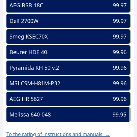
AEG BSB 18C
99.97
Dell 2700W
99.97
Smeg KSEC70X
99.97
Beurer HDE 40
99.96
Pyramida KH 50 v.2
99.96
MSI CSM-H81M-P32
99.96
AEG HR 5627
99.96
Melissa 640-048
99.95
To the rating of instructions and manuals →