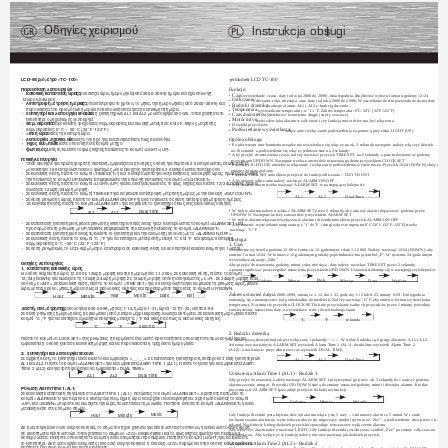
ł
k
Οδηγίες χειρισμού
q
Instrukcja obs
ugi
ermometr LCD TC-100
LCD-Θερμόμετρο «TC-100»
T
Funkcje:
Παρουσίαση λειτουργιών
•
Κανονική κατάσταση ώρας:
Παρουσιάζει ώρα, ημερομηνία(από2000-2099) ημέρα και έχει επιλογή
Czas:
•
wyświetlanie czasu, daty (od roku 2000 do 2099), dnia tygodnia. Możliwość wyboru formatu godziny 12/24
Odliczanie:
12ωρου/24ωρου
•
odliczanie roku, miesiąca oraz daty (od roku 2000 do 2099). Wyświetlanie ile dni pozostało do danej daty
•
Αντίστροφη μέτρηση ημέρας:
Μετρά αντίστροφα το χρόνο, το μήνα, την ημερομηνία (από 2000-2099) και
Budzik i drzemka:
•
2 rodzaje alarmu AL1 i AL2 z funkcją drzemki
Temperatura:
παρουσιάζει τον αριθμό των ημερών που υπολείπονται για την επιθυμητή ημέρα.
•
wyświetlanie temperatury w ˚C i ˚F. Zakres temperatur: 0˚C-50˚C (32˚F-122˚F)
•
Ξυπνητήρι και λειτουργία snooze:
2 είδη ξυπνητηριών ΑL1 και AL2 με λειτουργία snooze. Όταν χτυπήσει το
Czas dwustrefowy:
•
możliwość ustawienia drugiej strefy czasowej
Motor drive:
ξυπνητήρι ο μηχανισμός λειτουργεί.
•
wybór dźwięku alarmu w zależności czy funkcja motor drive ma być włączona
•
Θερμοκρασία:
Παρουσίαση τρέχουσας θερμοκρασίας και αλλαγή μεταξύ οC και οF. Εύρος μέτρησης
• Dźwięki przycisków
Podświetlanie wyświetlacza:
θερμοκρασίας: 0° C – 50° C (32° F-122° F)
•
włączanie i wyłączanie podświetlenia za pomocą przycisku LIGHT (UP)
•
Διπλή ώρα:
Βάλτε τη δεύτερη ώρα.
Ogólna obsługa:
•
Λειτουργία μηχανισμού:
Επιλέξτε τον ήχο για να αποφασίσετε πως θα ανοίγει.
•
Ήχος κουμπιών:
Πιέστε οποιοδήποτε κουμπί με ήχο.
• Po pierwszym uruchomieniu urządzenia wyświetlacz się włączy na ok. 2 sekundy, następnie należy włączyć dźwięk
•
Φωτισμός:
Ανοίξτε/Κλείστε το φως νύχτας πατώντας το κουμπί «LIGHT»(UP).
na 10 sekund, a podświetlenie się włączy jednocześnie na 2 sekundy
• Aby przejść do ustawienia czasu, należy naciskać przycisk TIME SET na 2 sekundy, a potem dostosować godzinę
Γενική Λειτουργία
przyciskami UP/DOWN. Następnie trzeba zatwierdzić ustawioną godzinę przyciskiem CLOCK SET
• Όταν ανοίγετε για πρώτη φορά τη συσκευή, εμφανίζεται η πλήρης οθόνη για περίπου 2 δευτερόλεπτα, έπειτα παίζει
• Przycisk LIGHT (UP) umożliwia włączanie i wyłączanie podświetlenia wyświetlacza. Przycisk 12/24 (DOWN) służy do
μουσική για 10 δευτερόλεπτα και ο φωτισμός μένει ανοιχτός για περίπου 2 δευτερόλεπτα ταυτόχρονα.
zmiany formatu godziny
• Σε κανονική θέση, πιέστε το κουμπί «TIME SET» για 2 δευτερόλεπτα για να ξεκινήσει η λειτουργία ώρας, προσαρμόζοντας
• Przycisk TIME SET umożliwia przejście do funkcji odliczania > DAY COUNT
την πατώντας το κουμπί UP/DOWN. Επιβεβαιώστε την επιλογή πατώντας το κουμπί «CLOCK SET».
• Aby ustawić odliczanie należy nacisnąć ALARM ON/OFF
• Σε κανονική θέση, πιέστε το κουμπί «LIGHT»(UP) για να ανοίξετε/κλείσετε το φως νύχτας και πιέστε 12/24(DOWN) για να
• Aby ustawić alarm trzeba nacisnąć ALARM SET w następującej kolejności:
αλλάξετε 12ωρη/24ωρη μορφή.
• Σε κανονική θέση, πιέστε το κουμπί TIME SET για να βάλετε αντίστροφη μέτρηση ημέρας με την ένδειξη «DAY COUNT»
AL1
AL2
Dual Time
• Σε θέση ρύθμισης ώρας, πιέστε το κουμπί ALARM ON/OFF για να το βάλετε σε θέση αντίστροφη μέτρηση ημέρας.
• Σε κανονική θέση, πιέστε το κουμπί «ΑLARM SET» για να βάλετε το ξυπνητήρι όπως στις ακόλουθες οδηγίες
• W trybie alarmu należy naciskać ALARM SET przez 2 sekundy, aby ustawić alarm i dopasować godzinę przez
Dual Time
AL1
AL2
UP/DOWN. Następnie należy zatwierdzić przyciskiem ALARM SET
• W trybie alarmu włączanie/wyłączanie alarmu i drzemki umożliwia przycisk ALARM ON/OFF
• Σε κατάσταση ξυπνητηριού, βάλτε ρύθμιση ξυπνητηριού πιέζοντας για 2 δευτερόλεπτα το κουμπί «ALARM SET» και
• Aby zmienić wyświetlanie temperatury z ˚C do ˚F i drugi zakres temperatur 0˚C-50˚C (32˚F-122˚F) trzeba
προσαρμόστε τη ρύθμιση με UP/DOWN. Επιβεβαιώστε την επιλογή πατώντας το κουμπί «ALARM SET».
nacisnąć
˚C/˚F
• Σε κατάσταση ξυπνητηριού ανοίξτε/κλείστε το ξυπνητήρι και την αναμονή (snooze) με το «ALARM ON/OFF».
• Σε κανονική θέση, πιέστε το κουμπί °C / °F για να επιτύχετε μετατροπή μεταξύ °C και °F και φάσμα δεύτερης
Obsługa:
1. Czas
θερμοκρασίας 0° C –50° C (32° F-122° F)
• Σε θέση ρυθμίσεων, το LCD-θερμόμετρο επιστρέφει σε κανονική θέση αν δεν πατηθεί κανένα κουμπί για 1 λεπτό.
Urządzenie wyświetla godzinę 12.00 w formacie 12-godzinnym i datę 1.1.2006. Należy nacisnąć 12/24 (DOWN), aby
zmienić format 12/24. W formacie 12-godzinnym godziny popołudniowe mają symbol „P”. W systemie 24-godzinnym
wyświetlacz ukazuje „24hr”
Οδηγίες Λειτουργίας
Aby przejść do ustawienia godziny, minut, roku, miesiąca, daty należy naciskać TIME SET przez 2 sekundy,
1. Κατάσταση κανονικής ώρας
a potem regulować poszczególne ustawienia przyciskiem UP/DOWN. Ustawień dokonuje się w następującej kolejności:
Η οθόνη δείχνει την ώρα 12.00 σε 12ωρη μορφή και την ημερομηνία 1.1.2006. Σε κανονική θέση, πιέστε το κουμπί
12/24/(DOWN) για αλλάξετε τη 12ωρη/24ωρη μορφή. Σε 12ωρη μορφή οθόνη απογεύματος με «P». Σε 24ωρη μορφή LCD
Rok
Godzina
Minuta
Miesiąc
Data
Wyjście
οθόνη με «24h». Σε κανονική θέση, πιέστε το κουμπί «TIME SET» για 2 δευτερόλεπτα για να βάλετε τη ρύθμιση ώρας, βάλτε
ώρα, λεπτά, χρόνο, μήνα, ημέρα όπως οι ακόλουθες οδηγίες και προσαρμόστε πιέζοντας το κουμπί UP/DOWN.
Zakres ustawień daty:
rok 2000-2099, miesiące 1-12, dni 1-31, godziny 1-12 lub 0-23, minuty 0-59. Dni tygodnia
Year
Month
Date
Exit
Hour
Minute
zmieniają się automatycznie (od poniedziałku do niedzieli). Należy nacisnąć ˚C/˚F, aby zmienić format wyświetlania
temperatury. Naciśnięcie przycisku CLOCK SET lub nie przyciskanie żadnych przycisków przez 1 minutę powoduje
Διαστήματα μέτρησης:
χρονολογία 2000-2099, μήνας 1-12, ημέρα 1-31, ώρα1-12 ή1-23, λεπτά 0-59
zatwierdzenie ustawienia daty, a wyświetlacz wróci do normalnego stanu
Σε θέση ρύθμισης ημερομηνίας, η εβδομάδα (από Δευτέρα μέχρι Κυριακή) αλλάζει αυτόματα. Σε κανονική ημερομηνία πιέστε
κουμπί °C / °F για να επιτύχετε αλλαγή λειτουργίας μεταξύ °C / °F και second όπως οι ακόλουθες αδηγίες:
°C
°F
sekunda
second
°C
°F
2. Budzik i drzemka
Πιέστε το κουμπί «CLOCK SET» στις ρυθμίσεις ή περιμένετε ένα λεπτό πριν πατήσετε οποιοδήποτε άλλο κουμπί για να
W stanie początkowym budzik jest wyłączony i pokazuje ‘--:--‘. W trybie budzika są 2 grupy alarmów: AL1 i AL2.
εμφανιστεί η οθόνη ξανά σε κανονική μορφή και να παρουσιαστεί η τρέχουσα ημερομηνία
Jednorazowe naciśnięcie ALARM SET wyświetli Alarm Time 1 (AL1), dwukrotne wyświetli Alarm Time 2
(AL2), a naciśnięcie przycisku trzeci raz wyświetli DUAL TIME.
2. Ξυπνητήρι και λειτουργία snooze
Σε αρχική θέση, το ξυπνητήρι είναι κλειστό και εμφανίζει «_ _: _ _». Σε κατάσταση ξυπνητηριού, υπάρχουν 2 είδη ξυπνητηριών
AL1
AL2
Dual Time
AL1 και AL2. Πιέστε το κουμπί «ALARM SET» για να εμφανιστεί Alarm Time 1 (AL1). Πιέστε το ξανά για να εμφανιστεί Αlarm
Time 2 (ΑL2) και για τρίτη φορά για να εμφανιστεί «DUAL TIME»
Ustawienia Alarm Time 1 (AL1) – Budzik 1
Dual Time
AL1
AL2
Aby przejść do ustawień, należy nacisnąć ALARM SET i przytrzymać go przez ok. 3 sekundy do czasu aż godzina
alarmu zacznie mrugać. Przyciski UP i DOWN służą do zmiany ustawień godziny, minut i dźwięku alarmu. Krótkie
Ρύθμιση Αlarm Time 1(AL1)
przyciśnięcie ALARM SET spowoduje przejście do kolejnej funkcji
Σε κανονική κατάσταση πηγαίνετε στο Alarm Time 1 (AL1) πατώντας το κουμπί «ALARM SET». Κρατήστε πατημένο το
κουμπί «ALARM SET» για περίπου 3 δευτερόλεπτα μέχρι η ώρα να αρχίσει να αναβοσβήνει. Χρησιμοποιώντας το κουμπί
Godzina
Minuta
Melodia
«UP» και «DOWN» μπορείτε να αλλάξετε την ώρα, τα λεπτά και τη μελωδία. Πατήστε έντονα το κουμπί «ALARM SET» για να
μετακινηθείτε στο επόμενο σημείο.
Gdy funkcja drzemki jest aktywna, dźwięk alarmu włączy się 5 razy – 1-minutowy alarm co 5 minut. W czasie
Music
Hour
Minute
rozbrzmiewania alarmu na wyświetlaczu ukaże się migoczący symbol syren oraz ‘Zzz”, a podświetlenie trwa przez ok. 5
sekund. Naciśnięcie któregokolwiek przycisku spowoduje tymczasowe wyłączenie alarmu.
Aν η λειτουργία snooze ενεργοποιηθεί, το σήμα του ήχου χτυπάει για πέντε λεπτά στο σύνολο, για ένα λεπτό κάθε φορά
Aby wyłączyć alarm należy nacisnąć LIGHT. Gdy funkcja drzemki jest aktywna, symbol „Zzz” pozostaje cały czas na
σε διαστήματα πέντε λεπτών. Όταν χτυπάει το σύμβολο «Ζzz» αναβοσβήνει και το φως νύχτας φωτίζει για περίπου 5
wyświetlaczu. Aby wyłączyć tę funkcję należy również nacisnąć jakikolwiek przycisk.
δευτερόλεπτα. Πατήστε οποιοδήποτε κουμπί για να σταματήσει προσωρινά; Πατήστε το κουμπί (LIGHT) για να κλείσετε
Ustawienia Alarm Time 2 (AL2) – Budzik 2
το ξυπνητήρι. Αν η λειτουργία αναμονής (snooze) ενεργοποιηθεί η ένδειξη «Ζzz» παραμένει στην οθόνη και μπορείτε να