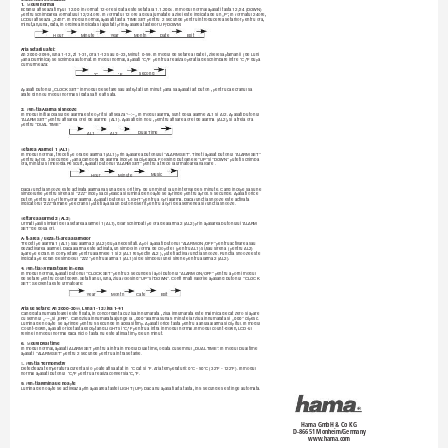
Instructiuni de utilizare
1. Modul normal
Ecranul aﬁ seaza timpul 12.00 in format 12-ore si data este setata la 1.1.2006. In modul normal apasati tasta 12/24 (DOWN)
pentru schimbarea formatului 12/24 ore. In formatul 12 ore a doua jumatate a zilei este indicata de un „P“, In formatul 24ore,
LCDul aﬁ seaza „24hr“. In modul normal, apasati tasta TIME SET pentru 2 secunde pentru introducerea setarilor pentru ora,
minut,an,luna, data, in ordinea indicata si ajustati prin apasarea tastelor UP/DOWM.
Year
Month
Date
Exit
Hour
Minute
Aria setarii datei:
An 2000-2099, luna 1-12, Zi 1-31, Ora 1-12 sau 0-23, Minut 0-59. In modul de setare al datei , zilele saptamanii (de Luni
pana Duminica) se schimba automat. In modul normal, apasati °C/°F pentru a realiza operatia de schimbare intre °C/°F dupa
cum urmeaza:
second
°C
°F
Apasati butonul „CLOCK SET” in modul de setare sau asteptati un minut pana sa apasati alt buton , pentru ca ecranul sa
arate din nou modul normal si data sa ﬁ e aﬁ sata.
2. Functia Alarma si snooze
In modul initial ceasul de alarma este oprit si aﬁ seaza “--:--„. In modul alarma, sunt doua alarme AL1 si Al2. Apasati butonul
“ALARM SET” pentru aﬁ sarea orei de alarme (AL1). Apasati din nou , pemtru aﬁ sarea orei de alarma (AL2), si a treia ora
pentru “DUAL TIME”
Dual Time
AL1
AL2
Setarea Alarmei 1 (AL1)
In modul normal , treceti pe ora de alarma 1(AL1) prin apasarea butonului “ALARM SET”. Tineti apasat butonul “ALARM SET”
pentru aprox. 3 secunde , pana cand ora de alarma incepe sa clipeasca. Folosind butoanele “UP” si “DOWN” puteti schimba
ora, minutul si melodia.Pe scurt, apasati butonul “ALARM SET” pentru a trece la urmatoarea valoare .
Music
Hour
Minute
Daca functia snooze este activata alarma va suna de 5 ori timp de un minut la un interval de 5 minute. Cand incepe sa sune
simbolurile pentru sirena si “Zzz” incep sa clipeasca si lumina de noapte se aprinde pentru aprox. 5 secunde. Apasati orice
buton pentru a opri temporar alarma . Apasati butonul “LIGHT” pentru a opri alarma. Daca functia snooze este activata
indicatorul “Zzz”ramane pe ecran si puteti apasa un buton diferit pentru a opri de asemenea si functia snooze.
Settarea alarmei 2 (AL2)
Urmati pasii similari de la setarea alarmei 1 (AL1), doar schimbati pe ora de alarma 2 (AL2) prin apasarea butonului “ALARM
SET” de doua ori.
Activarea / dezactivarea alarmelor
Treceti pe alarma 1 (AL1) sau alarma 2 (AL2) dupa necesitati. Apoi apasati butonul “ALARM ON/OFF” pentru activarea sau
dezactivarea alarmei. Daca alarma este activata, un simbol in forma de clopotel (pentru AL1) si/sau sirena (pentru AL2)
apare pe ecran. In completare pentru alarmele 1 si 2 (AL1 respectiv AL2 ), puteti activa functia snooze. Functia snooze este
indicata pe ecran de simbolul “Zzz” pentru alarma 1 (AL1) si de simbolul unei sirene pentru alarma 2 (AL2).
3. Functia Numaratoare inversa
In modul normal, apasati butonul “CLOCK SET” pentru 3 secunde si apoi butonul “ALARM ON/OFF” pentru a porni modul
de setare pentru countdown. Setati anul, luna, ziua folosind “UP” si“DOWN”. Conﬁ rmati valorile apasand butonul “CLOCK
SET“. Secventa este urmatoare:
Year
Month
Cate
Exit
Aria de setare: An 2000-2099, Luna 1-12 Ziua 1-31
Cand data numaratoarei este ﬁ xata, in concordanta cu ziua innumarata , ziua innumarata este mai mica decat zero si apare
cu semnul „---„ si „ERR“. Cand ziua innumarata ajunge la „000“ alarma suna 5 minute iar ziua innumarata si „000“ clipesc.
Lumina de noapte se aprinde pentru 5 secunde in acelasi timp. Apasati orice tasta pentru a anula alarma si clipitul. In modul
Count-down, apasati orice tasta exceptand LIGHT si °C/°F pentru a intra in modul normal.In modul count-down, LCD-ul
revine in modul normal daca nici o tasta nu este atinsa timp de un minut.
4. Modul Dual time
In modul normal, apasati ALARM SET pentru a intra in modul Dual time, odata cu semnul „DUAL TIME“. In modul Dual time
apasati “ALARM SET” pentru 2 secunde pentru a intra setarile.
5. Functia Termometru
Detecteaza temperatura curenta si o poate aﬁ sa atat in °C cat si °F. Aria temperaturii: 0°C - 50°C (32°F - 122°F). In modul
normal apasati butonul °C/°F pentru a realiza conversia °C, °F.
6. Functia lumina de noapte
Lumina de noapte se activeaza prin apasarea tastei LIGHT (UP). Daca nu apasati alta tasta, in 5 secunde se stinge automata.
Hama GmbH & Co KG
D-86651 Monheim/Germany
www.hama.com