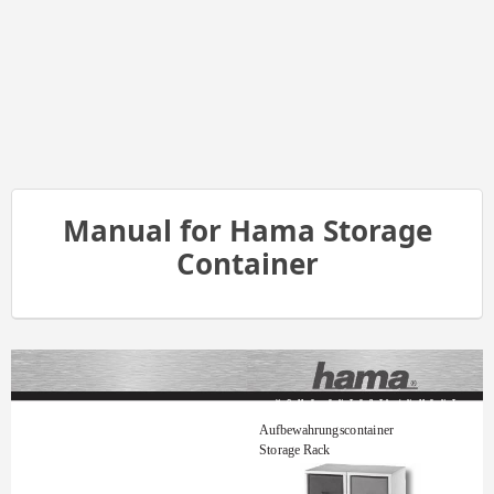
Manual for Hama Storage
Container
H
O
M
E
E
N
T
E
R
T A
I
N
M
E
N
T
Aufbewahrungscontainer
Storage Rack