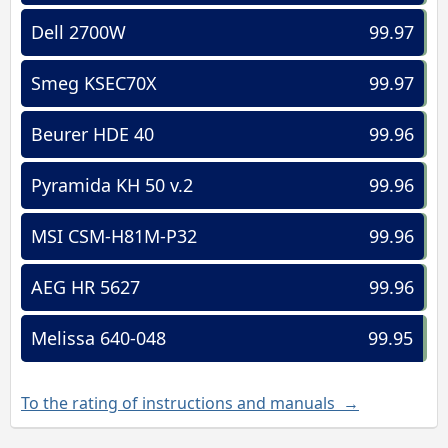
Dell 2700W
99.97
Smeg KSEC70X
99.97
Beurer HDE 40
99.96
Pyramida KH 50 v.2
99.96
MSI CSM-H81M-P32
99.96
AEG HR 5627
99.96
Melissa 640-048
99.95
To the rating of instructions and manuals →